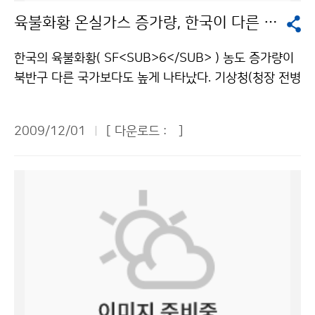
편, 기상청은 2010년 11월에 한국에서 제5차 한ㆍ중ㆍ
서 실시간으로 영상교육을 듣는 방식으로 운영되었다. 이
기가 2007년 78경기, 2008년 41경기, 올해 33경기로
무리 강조해도 지나치지 않지만, 지나친 근심·걱정은 금
육불화황 온실가스 증가량, 한국이 다른 국가보다 높아
일 지진협력청장회의를 개최하고 지진 및 지진해일 재해
는 사이버교육의 일방적인 전달 교육의 단점을 보완하여
줄어들었다. 경기 중 취소된 노게임 수도 2007년 5경기
물이다. 모의훈련을 실시하고, 조기경보시스템을 구축하
경감을 위한 상호 협력방안을 마련할 예정이다. 문의 : 지
교수-학습자간 상호 대화와 공유를 통해 학습효과를 최대
에서 2008년과 올해는 2게임으로 줄었다. 비 예보가 정
는 등 철저하게 대비한다면 소중한 생명과 재산을 지키고,
한국의 육불화황( SF<SUB>6</SUB> ) 농도 증가량이
진정책과 황의홍 2181-0769기상청 이(가) 창작한 한·
화 할 수 있도록 하기 위함이다. 이와 같이 우수한 IT 인프
확했기 때문에 비로 인한 경기 취소가 크게 감소한 것이
피해를 최소화할 수 있을 것이다. 현재 기상청은 지진 발
북반구 다른 국가보다도 높게 나타났다. 기상청(청장 전병
중 관측소 지진자료 교환 합의 저작물은 "공공누리" 출처
라를 적극 활용하여 업무공백과 시·공간적 제약을 최소화
다. 올해 프로야구의 성장은 기상청의 도움, 특히 정확도
생 시 지진속보는 2분 이내, 지진통보는 5분 이내에 발표
성)이 기후변화감시센터에서 2008년에 관측한 SF<SU
표시-상업적이용금지 조건에 따라 이용 할 수 있습니다.
하는 U-학습 체제에 기반한 교육과정 운영으로 지방 근무
높은 동네예보가 큰 도움이 되었다. 문의 : 대변인실 홍순
하고 있다. 지진재해를 줄이기 위하여 개발 중인 국가 지
B>6</SUB>의 농도를 분석한 결과, 우리나라의 월평균
자들에게 평생교육의 기회를 제공함은 물론, 학점은행제
환 2181-0358기상청 이(가) 창작한 “기상청 덕분에 프
2009/12/01
[ 다운로드 :
]
진조기경보시스템이 구축되면, 2015년에는 지진발생 후
농도(12월 기준)는 6.97ppt(1조분의 1(ppm의 1백만
대기과학전공 과정 이수를 통해 이학사 학위를 취득하는
로야구 우천취소 경기 줄었어요!” 저작물은 "공공누리" 출
50초 이내, 2020년에는 지진발생 후 10초 이내에 통보
분의 1))로 북반구 중위도에 위치한 다른 비교대상 국가
등 기상청은 전문 기상인력 양성에 크게 기여하였다. 문의
처표시-상업적이용금지 조건에 따라 이용 할 수 있습니
할 수 있을 것으로 예상된다. - 최근 한반도의 연도별 지
보다 0.14~0.22ppt 가량 높은 것으로 파악됐다. 육불화
: 인력개발담당관실 손성화 02-2181-0568기상청 이
다.
진 발생현황 - 구 분 1999 2000 2001 2002 2003 2
황은 CO<SUB>2</SUB>보다 22,000배 강력한 온난
(가) 창작한 기상청, ‘공무원 교육훈련 우수기관’으로 선정
004 2005 2006 2007 2008 2009 규모 3.0 이상 1
화 물질로써, 이산화탄소에 비하여 극미량의 가스이지만,
저작물은 "공공누리" 출처표시-상업적이용금지 조건에
6 8 7 11 9 6 15 7 2 10 8 유 감 횟 수 22 5 6 9 12 1
일단 배출되면 거의 영구적으로 존재하는 인위적인 온실
따라 이용 할 수 있습니다.
0 6 7 5 7 10 총 회 수 37 29 43 49 38 42 37 50 42
가스라는 점에서 각별한 관심이 요구되는 물질이다. 높은
46 55 문의 : 지진감시과 유용규 2181-0783기상청 이
절연 특성이 있어 반도체 생산공정과 가스 절연변압기 또
(가) 창작한 올 들어 55회 지진 발생 저작물은 "공공누리"
는 배전반 등의 절연체로 주로 사용되며 LCD 공정에서도
출처표시-상업적이용금지 조건에 따라 이용 할 수 있습니
많이 사용된다. 기후변화센터는 범국가적인 기후변화대응