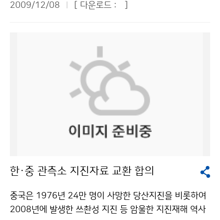
갑 교사는 “우리 생활과 관련된 날씨 교육과 체험을 통해
2009/12/08
[ 다운로드 :
]
의 국제적 신뢰성 획득을 지원하는 등 다각적인 노력을 기
으로 진행됐다. 참석자들은 기상 정보의 중요성에 공감하
많은 사실을 새롭게 알게 되었다”며 “기상청이 어린이들
울일 수 있는 제도적 장치가 마련됨으로써 한국의 기상산
며, 기후변화에 능동적으로 대응하기 위해서는 기상청의
에게 3박 4일간 평소에 느껴볼 수 없었던 소중한 기회를
업은 빠른 시일 내에 선진국 수준으로 발전할 것으로 전망
역할이 더욱 커지고 기상과학에 대한 투자도 확대해야 한
만들어 주어 감사하다”고 말했다. 기상청은 2008년에 전
된다”고 말했다. 문의 : 기상산업과 박종식 2181-0843
다고 강조했다. 기상정보의 접근성 향상, 해양기상 관측·
라남도 신안군 흑산도 흑산중학교, 경상북도 울릉군 울릉
기상청 이(가) 창작한 ‘기상산업진흥법’ 시행… 기상산업
예보 강화 등 기상 고객 입장에서 다양한 의견이 제시됐
도 남양초등학교, 2009년에는 경상남도 창녕군 성산초
‘블루오션’ 열린다 저작물은 "공공누리" 출처표시-상업적
다. 기상청은 외부위원들의 의견을 최대한 반영하여 국민
등학교·고암초등학교, 충청북도 영동군 추풍령 상촌초등
이용금지 조건에 따라 이용 할 수 있습니다.
으로부터 신뢰받는 정책을 펼 계획이다. 외부위원들의 발
학교 등지의 어린이들을 서울로 초청하여 날씨체험캠프
언 요지는 다음과 같다. ▲박봉하 대한산악연맹 사무차장
를 운영한 바 있다. 문의 : 인력개발담당관실 조진호 218
= 산악기상정보가 가장 필요한 사람은 현재 산에 있는 사
1-0566기상청 이(가) 창작한 “기상청에는 신기한 게 너
람이지만, 산에서는 기상청 홈페이지에 접근하기 어렵다.
무 많아요” 저작물은 "공공누리" 출처표시-상업적이용금
산에 가 있거나, 큰 산 주변에 갔을 때 자동으로 기상청에
지 조건에 따라 이용 할 수 있습니다.
서 따로 이메일이나 문자메시지를 보내고 받을 수 있다면,
한·중 관측소 지진자료 교환 합의
국민에게 도움이 되는 획기적인 서비스가 될 것이다. ▲조
철제 KT 홍보과장 = 휴대폰이 스마트폰으로 많이 바뀌는
중국은 1976년 24만 명이 사망한 당산지진을 비롯하여
추세인데, 스마트폰은 기본적으로 지역기반서비스를 제공
2008년에 발생한 쓰촨성 지진 등 암울한 지진재해 역사
할 수 있고, 기지국 단위로 문자메시지 등의 서비스가 가