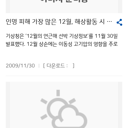
다.
과 국제사회에서의 중추적 역할을 수행하기 위해 충남 서
해안에 있는 안면도에 설치하여 대기 중 온실가스의 농도
인명 피해 가장 많은 12월, 해상활동 시 안전에 주의를
를 24시간 감시하는 국내에서 유일한 배경대기감시관측
소이다. 센터는 교토의정서의 규제대상물질인 육불화황
기상청은 ‘12월의 연근해 선박 기상정보’를 11월 30일
(SF<SUB>6</SUB>)에 대해 2007년부터 정규관측을
발표했다. 12월 상순에는 이동성 고기압의 영향을 주로
시작하였다. IPCC 2007 보고서에 따르면 1998년 이후
받아 전반적으로 바다의 물결이 낮은 편이겠으나 상순 전
전 지구적으로 CO<SUB>2</SUB>는 13% 증가한 반
반에는 동해에서 높겠다. 중순과 하순에는 찬 대륙고기압
면 SF<SUB>6</SUB>는 36%로 증가하여 가파른 상승
2009/11/30
[ 다운로드 :
]
이 우리나라 북쪽을 주로 통과할 것으로 예상되어 물결이
세를 보이는 것으로 나타났다. 우리나라와 같이 북반구 중
낮은 날이 많겠으나 동해에서는 북동기류의 영향으로 높
위도에 위치한 주요 온실가스 농도 관측소(GAW statio
은 날이 많을 것으로 전망하였다. 12월의 해수온도는 동
n)의 2008년 월평균 농도를 비교한 결과, 우리나라의 S
해에서 평년보다 1℃ 정도 낮은 9~10℃ 분포, 남해는 평
F<SUB>6</SUB> 농도는 지속적으로 증가하는 경향을
년과 비슷한 13~14℃ 분포, 서해는 1℃ 정도 높은 8~
보이고 있다. 2008년 12월 평균 농도는 우리나라가 6.9
9℃ 분포가 될 것으로 전망하였다. 어장은 계절적인 수온
7 ppt로 미국(중부) 6.80ppt, 이탈리아 6.75ppt, 덴마
하강에 따라 남하하는 고등어, 갈치 등의 어군이 서해 중
크 6.83ppt 보다 높은 것으로 밝혀졌다. 평균 증가량 또
남부 해역과 남해를 중심으로 어장이 형성되겠으며, 동해
한 0.05ppt/year로 비교 대상국 중 가장 높게 나타나 지