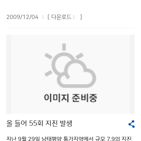
를 갖고 있다. 반면에 1975년 해성지역에서 발생한 지진
능하므로 기상청이 검토해 볼만하다. 녹색성장의 중요한
을 역사상 최초로 사전에 예측하는데 성공함으로써 전 세
축이 될 제주 스마트 그리드사업의 협의체에 기상청도 참
2009/12/04
[ 다운로드 :
]
계에서도 전무후무한 사례를 남기기도 하였다. 이와 같은
여하면 좋을 것이다. ▲남미정 여성환경연대 대표 = 등산
오랜 지진 역사를 간직하고 있는 중국은 베이징에 중국지
객에게 문자메시지로 기상정보를 신속하게 제공하려면
진국을 두고 31개의 지방지진국과 다수의 산하 기관을
우선 산에 올라갈 때 기상정보를 받을 수 있다는 인식을
운영하며 전국적으로 13,000 명의 직원이 지진 감시ㆍ
심어줘야 한다. 산에 가서 처음 접하는 장소에 현수막을
분석ㆍ통보를 통한 지진재해 경감에 총력을 다하고 있다.
걸거나 팸플릿을 나눠주는 등 홍보물을 게시해야 한다. 문
기상청은 중국지진국과 양국의 지진재해 경감 및 기술발
자메시지를 지속적으로 받을 수 있게 하려면 휴대전화기
전을 위한 약정을 지난 2001년에 체결하였다. 그동안 준
충전소가 산에 있는지 점검할 필요가 있다. ▲한병천 한국
실시간 지진자료 및 지진정보 교환, 전문가 인력교류 등
해운조합 팀장 = 기상특보의 발표와 발효가 연이어지면
상호 간에 지진대비 및 지진관측 기술 발전을 위해 노력하
운항통제에 어려움이 있다. 기상특보 발표와 해제 시 도서
며 돈독한 협력관계를 유지해 왔다. 특히 쓰촨성 지진 이
민이 충분히 대비할 수 있는 시간을 주었으면 좋겠다. 예
후 중국의 지진업무 발전을 위한 변화는 지진피해 경험이
보관을 자주 바꾸지 말고, 일정기간 근무하도록 하여 예보
거의 없는 우리에게 유용한 정보가 되고 있다. 향후 지진
전문성을 높였으면 좋겠다. 추자도와 거문도가 동일예보
올 들어 55회 지진 발생
대응 역량을 강화하기 위해 우리가 나아가야 할 방향을 간
구역으로 묶여 있는데, 가능하면 추자도와 거문도 항로의
접적으로 제시하고 있다. 이러한 점에서 중국과의 지진협
예보구역을 구분하고, 여수와 추자도 사이에 해상기상관
지난 9월 29일 남태평양 통가지역에서 규모 7.9의 지진