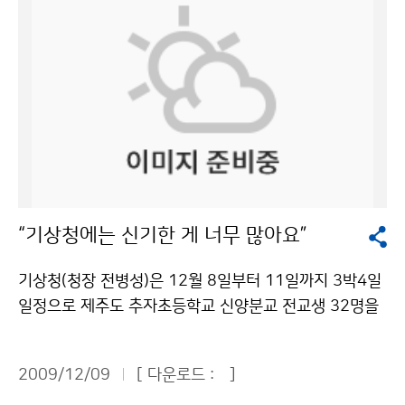
기상사업 세분화에 따라 기상예보업, 기상감정업, 기상컨
설팅업, 기상장비업의 등록기준을 마련했다. 업종별 등록
인력은 기상예보업은 기상예보사 1명을 포함한 상근 기
상 인력 2명, 기상감정업은 기상감정사 1명을 포함한 상
근 기상 인력 2명, 기상컨설팅업은 상근 기상 인력 2명의
기상 분야 전문 인력이다. 기상장비업은 인력기준이 없다.
또한 기상예보의 허용에 따른 업무범위를, 항공기예보를
제외한 일반 및 특정 수요자를 대상으로 하는 기상예보로
정함으로써 다양한 예보생산 및 기상산업 성장에 기여토
“기상청에는 신기한 게 너무 많아요”
록 개선했다. 따라서 그동안 기상청에서만 국민을 대상으
로 일기예보를 발표했으나 앞으로는 민간 기상예보업자
기상청(청장 전병성)은 12월 8일부터 11일까지 3박4일
도 일반인을 대상으로 기상예보를 발표할 수 있게 되었다.
일정으로 제주도 추자초등학교 신양분교 전교생 32명을
혼선을 막기 위하여 예보의 출처를 명시하도록 하고, 기상
초청하여 날씨체험캠프를 운영한다. 추자초등학교 신양분
청장은 예보용어 등에 대하여 기준을 고시할 수 있도록 하
교는 제주시 추자면 신양리에 있는, 전교생이 4학급에 불
였다. 기상예보사는 기상예보기술사나 기상기사로서 기상
2009/12/09
[ 다운로드 :
]
과한 섬마을 학교이다. 기상청은 읍면동 생활과학교실 특
관련 분야 경력자 또는 지정된 교육ㆍ훈련기관이 시행하