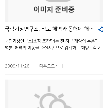
안에서는 동해남부 해역을 중심으로 살오징어 주 어장이
속적인 관측과 분석이 필요한 것으로 나타났다. 기후변화
형성될 것으로 예상하였다. 한편 다소 빠르게 남하한 어군
감시센터는 극미량 온실가스인 SF<SUB>6</SUB>에
에 의해 부산과 대마도 사이의 해역에도 일부 어장이 형성
대한 체계적인 관측 및 분석이 우리나라 산업특성상 반드
될 것으로 예상하였다. 12월은 연중 해양사고로 인명 피
시 필요한 점을 고려하여, 향후 지속적인 상시관측 및 관
국립기상연구소, 적도 해역과 동해에 해양관측기기 투하
해가 가장 많은 달로써 겨울철로 접어들면서 강풍, 고파로
련 산업과의 연관성 분석을 위한 비교관측(항공관측, 관련
인한 선박 침몰·충돌이 증가하고, 선박 내 난방기 사용 증
산업 영향 지역 관측 등)을 실시하고 그 결과를 지속적으
국립기상연구소(소장 조하만)는 전 지구 해양의 수온과
가로 화재·폭발사고가 많으므로 주의하여 줄 것을 당부하
로 공표할 계획이다. - 북반구 중위도 지역급 GAW 관측
염분, 해류의 이동을 준실시간으로 감시하는 해양관측 기
였다. 그 밖에 이번에 발표된 ‘12월 연근해선박기상정
소의 2008년 월평균 육불화황(SF<SUB>6</SUB>) 농
기인 ARGO 플로트를 11월 7~8일과 11월 23~24일에
보’에는 기상정보 이용 지혜로 ‘한 겨울 조업찬스’, ‘아침
도 변화(단위: ppt). - 국가명 1월 2월 3월 4월 5월 6월
북서태평양 적도해역과 동해 중북부에 각각 6기씩 투하
승선 시 주의 사항’, ‘겨울철 항해 시 암초’ 등 선박관련 종
2009/11/26
[ 다운로드 :
]
7월 8월 9월 10월 11월 12월 평균 증가량 한국 6.40
했다. ARGO(Array for Real-time Geostrophic Oce
사자와 국민들에게 유익한 정보가 많이 수록되어 있다. 자
6.47 6.54 6.60 6.66 6.71 6.76 6.81 6.85 6.89 6.9
anography)는 해양·기후 감시를 위한 세계기상기구(W
세한 정보는 기상청 홈페이지의 날씨정보→현재날씨→ 해
3 6.97 0.05 이탈리아 6.35 6.27 6.58 6.61 6.38 6.5
MO)와 UNESCO 산하 국가간해양과학위원회(IOC)의 국
양센터→연근해 선박 기상정보에서 확인할 수 있다. 문의
9 6.39 6.37 6.46 6.33 6.91 6.75 0.04 미국(중부) 6.
제 공동 프로그램으로서 전 지구 해양의 해류, 수온 및 염
: 해양기상과 장태규 2181-0745기상청 이(가) 창작한
52 6.55 6.59 6.61 6.63 6.63 6.68 6.73 6.75 6.77
분의 수직 구조를 관측하기 위한 목적으로 운용되고 있다.
인명 피해 가장 많은 12월, 해상활동 시 안전에 주의를 저
6.79 6.80 0.03 덴마크 6.54 6.55 6.59 6.61 6.64 6.
이번에 한국해양연구원의 연구선 온누리호를 이용하여
작물은 "공공누리" 출처표시-상업적이용금지 조건에 따
66 6.67 6.67 6.71 6.78 6.83 6.83 0.03 문의 : 기후