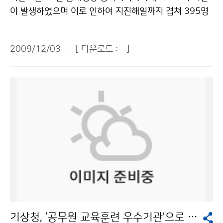
력은 시사하는 바가 크다. 국제 협력을 통해 우리의 현주
측부이를 설치해 주기 바란다. ▲김동욱 수협중앙회 과장
이 발생하였으며 이로 인하여 지진해일까지 겹쳐 395명
소를 진단하고 지진재해 경감을 위한 업무영역의 다양화
= 육지 기상은 동 단위까지 상세하게 예보하지만, 해양은
이 사망하였다. 또한 9월 30일에도 인도네시아 수마트라
를 위한 기반을 마련하는 계기가 될 것이다. 기상청은 지
미흡하다. 해양기상관측부이가 육지 가까이 설치되어 있
파당시 인근에서 규모 7.9의 지진이 발생하여 1,100명이
난 11월 4일부터 7일까지 중국 베이징에서 제8차 한ㆍ
2009/12/03
[ 다운로드 :
]
다. 육지에서 먼 거리에 부이를 더 많이 설치해 정확한 해
사망하고 2,200여 명이 부상을 당했다. 10월 8일에는 남
중 지진과학기술협력회의를 개최하고 황해 주변의 양국
양기상관측이 되기를 기대한다. ▲박재휘 바우건설 대표
태평양 바누아투 해역에서 규모 8.1과 7.0의 지진이 연속
지진관측 자료 교환 등 5개 분야에 대해 합의했다. 양국
= 민간항공사와 협조하여 예보관이 항공기에 한 번씩 타
해서 발생했다. 통가와 인도네시아처럼 환태평양 지진대
지진업무의 실질적인 발전으로 이어질 수 있는 구체적인
보는 게 중요하다. 특히 태풍 때 탑승하면 앉아서 보는 것
를 중심으로 강진의 발생빈도가 많아지고 피해 역시 심각
상호 협력방안이 마련됐다. 특히 양국은 그 동안 지진 감
과 실제 기상이 어떤가를 비교할 수 있어, 예보관의 자질
하다. 환태평양 지진대(Ring of Fire)란 태평양과 인접하
시 공백지역으로 인식되어 온 한반도 서해의 지진감시를
을 높이고 과학적인 예보를 하는 데 도움이 될 것이다. 선
는 대륙이 충돌하는 거대한 지진대이다. 이곳은 지진 발생
위해 한국의 서쪽에 설치된 5개 관측소와 중국 동쪽에 설
박에도 같은 방식을 적용하여 선박과 기상청이 수시로 기
과 화산이 분포하는 환상 형태의 지역이다. 태평양의 해령
치된 5개 관측소의 지진자료를 교환하기로 합의하였다.
상정보를 주고받으면 자료가 쌓이고 예측, 판독하는 수준
으로부터 지각물질이 상승하여 수십 년에 몇 ㎝씩 이동하
이를 위해 양국은 2010년 상ㆍ하반기에 각각 전문가를
이 높아지지 않을까 생각한다. ▲정수남 에너지관리공단
여 대륙지각 밑으로 들어가는 해구가 위치하는 곳이기도
상호 방문하여 기술적 문제를 해결하기로 함으로써 201
생활실천홍보실장 = 기상청이 더욱 커져야 하고, 기상청
하다. 국내에서도 2007년 42회, 2008년 46회이던 지
1년부터는 현업에서 황해의 지진감시에 활용할 수 있을
의 역할이 중요하다는 데 대부분 공감하는 듯하다. 예보와
진은 2009년 들어 11월 현재 55회로 크게 늘어났다. 이
것으로 기대된다. 또한, 양국의 지진 공동연구를 활성화하
실제 기상이 일치하는지 파악하는 방안의 하나로 ‘기상 서
는 지난해 대비 9회(19.5%), 지난 10년(1999~2008)
기 위해서 2011년 제9차 협력회의부터는 워크숍을 공동
기상청, ‘공무원 교육훈련 우수기관’으로 선정
포터즈’ 제도를 제안해 본다. 주민이나 동사무소 직원이
평균 41.3회보다 13.7회(33.1%) 증가한 수치다. 지역별