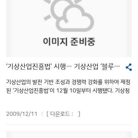
‘기상산업진흥법’ 시행… 기상산업 ‘블루오션’ 열린다
기상산업의 발전 기반 조성과 경쟁력 강화를 위하여 제정
된 ‘기상산업진흥법’이 12월 10일부터 시행됐다. 기상청
(청장 전병성)이 기상사업의 등록기준, 기상예보업의 업
무범위, 기상예보사의 면허 취득절차 등 기상산업진흥법
2009/12/11
[ 다운로드 :
]
의 시행에 필요한 사항을 정한 기상산업진흥법시행령과
시행규칙을 제정됨에 따라 본격적으로 시행에 들어간 것
이다. 이들 기상산업진흥법 하위법령의 주요내용을 보면,