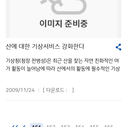
북서태평양 적도해역(3.5N, 160~165E)에 ARGO 플로
라 이용 할 수 있습니다.
변화감시센터 구태영 041-674-6420기상청 이(가) 창
트를 투하한 것은 기후변화에 따른 해양의 물리특성의 변
작한 육불화황 온실가스 증가량, 한국이 다른 국가보다 높
화를 감시하고 해양 예측모델 개발에 필요한 장기 해양관
아 저작물은 "공공누리" 출처표시-상업적이용금지 조건
측자료를 생산하기 위해서다. 또한 동해는 대양에 비해 1
에 따라 이용 할 수 있습니다.
0배 정도 빠르게 변동이 일어나기 때문에 대양에서 일어
날 기후 변화의 전조를 감시할 수 있는 중요한 해양이다.
산에 대한 기상서비스 강화한다
동해(38N, 129.5~132E)에 투하된 ARGO 플로트의 수
온과 염분, 해류 자료는 동해의 해양 특성 변화를 지속적
기상청(청장 전병성)은 최근 산을 찾는 자연 친화적인 여
으로 감시하는데 중요한 역할을 하고 있다. ARGO 플로트
가 활동이 늘어남에 따라 산에서의 활동에 필수적인 기상
는 길이 124cm, 중량 26㎏이며, 동해는 800m, 북서태
정보를 제공하기 위해 산악지역에 대한 기상 서비스를 강
평양은 2000m 수심에서 작동한다. 70㎝ 길이의 안테나
화한다. 동네예보가 작년 10월 시행된 이후 그 동안 많은
가 있어 관측자료를 전송한다. 국립기상연구소는 2001
2009/11/24
[ 다운로드 :
]
등산객들은 동네예보를 이용하면서 전국의 높고 낮은 많
년부터 국제 ARGO 프로그램에 참여, 매년 10~15기의
은 산 정상에 대한 일기예보의 필요성을 꾸준히 제기해왔
ARGO 플로트를 동해와 북서태평양에 투하하여 준실시
다. 그러나 현재 기상청 홈페이지를 통해 제공하는 47개
간 해양 정보를 확보하는 한편, 국제공동 사업에서 주도적
의 ´주요 산 동네예보´는 그 산 정상이 속해 있는 행정구
인 역할을 수행하여 국가 위상을 높이고 있다. 국립기상연
역 한 곳의 동네예보를 표출하는 문제가 있었다. 예를 들