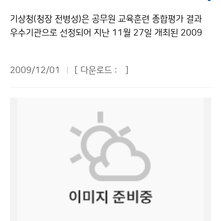
으로 개최하기로 하였다. 이를 위해 양국은 지진 연구자들
전화하면 자동으로 입력되는 방식으로 ‘기상 서포터즈’를
로는 △해상 26회(서해 13회, 남해 8회, 동해 5회) △북
이 참여하여 상호 공통 관심분야를 발굴하도록 함으로써
기상청(청장 전병성)은 공무원 교육훈련 종합평가 결과
운영하면 기상청이 국민의 신뢰를 받을 수 있을 것이다.
한지역 12회 △대구·경북 9회 △전북 3회 △부산·경남
공동연구 사업이 추진될 수 있는 기반을 마련하였다. 이
우수기관으로 선정되어 지난 11월 27일 개최된 2009
에너지지수를 산업지수로 볼 것인지 저탄소지수로 볼 것
2회 등의 순으로 발생빈도가 높았다. 올해 11월까지 발생
밖에도 양국은 주요 정책 및 계획을 상호 공유하기로 했
정부 HRD 역량강화 워크숍에서 행정안전부장관상을 수
인가에 따라 지수의 방향성이 달라진다. 국민의 생활과도
한 지진 중 규모 3.0 이상의 지진은 8회로, 과거 10년간
다. 또한 중국지진국은 쓰촨성 지진의 대응 과정에서 얻은
상하였다. 행정안전부에서 30개 공무원 교육훈련기관을
밀접한 관계가 있는 에너지지수를 만들 때 에너지관리공
의 연평균(9.1회)보다 1.1회 적었다. 지진계는 물론 사람
2009/12/01
[ 다운로드 :
]
경험과 후속 조치 과정을 우리에게 소개하기로 하였다. 피
대상으로 매년 실시하는 교육훈련 종합평가 결과 ‘교육 프
단도 동참하고 싶다. ▲황현미 여성중앙회 사무국장 = 직
도 뚜렷이 느낄 수 있을 정도인 유감지진은 올해 10회로
해를 유발하는 지진에 대한 대응 경험이 부족한 기상청은
로그램계획·운영’ 부문에서 기상청이 실시한 ‘시공간을
접 기상과 관련 있는 기관이나 관계자는 기상의 중요성을
최근 10년간 평균 8.9회보다 1.1회 늘어났다. 요약하면
중국의 경험을 간접적으로 체험할 수 있는 좋은 기회가 될
초월한 U-학습 실현’이 우수사례로 선정되었다. ‘시공간
알고 있다. 하지만, 대부분의 시민에게 기상청과 기상이
2009년 11월 말 현재, 지진횟수는 55회로 10년 평균보
것이다. 그리고 백두산의 화산 활동이 재개될 수 있는 만
을 초월한 U-학습’은 전국 도서 및 산간지방까지 분포한
피부에 와 닿지 않고 있다. 기상청의 역할에 좀 더 공감하
다 상당히 높은 수치이지만 규모 3.0 이상 지진은 평균보
일의 사태를 대비하기 위해 기상청은 중국지진국에 백두
기상관서에서 24시간 교대근무를 하는 기상청 근무여건
고 시민에게 가까이 다가갈 수 있는 역할을 해 줬으면 좋
다 소폭 적고, 유감지진은 소폭 늘어나 전체적으로 최근 1
산의 지진 및 화산 활동 정보를 제공해 줄 것을 요청하였
에 적합하도록 학점은행제 대기과학전공 과정(구 기상대
겠다. 확대 예정인 산악기상정보와 관련하여, 문자서비스
0년과 비슷한 경향을 나타내고 있음을 알 수 있다. 그렇다
으며, 중국은 2011년에 백두산 화산 감시 전문가를 한국
학과정)을 집합교육과정에서 사이버교육과 실시간 영상
를 할 때, 북한산은 몇 번, 월출산은 몇 번 하는 식으로 번
면 지진발생횟수는 왜 늘어났을까. 기상청은 지진분석시
에 파견하여 정보 제공 방안을 마련하기로 하였다. 기상청
교육을 병행하는 온라인 과정으로 전환한 것이다. 실시간
호를 붙인다면, 산에 오르면서 휴대전화로 확인할 수 있
스템의 업그레이드와 함께 지진분석 능력이 향상되어 사
과 중국지진국은 각각 실무담당자를 지정하여 이번 회의
영상교육은 예보관 통화를 위해 전국 97개 기상관서에
어, 굳이 개인에게 문자서비스를 하지 않아도 효과를 거둘
람이 느끼지 못하는 작은 규모의 지진도 관측할 수 있게
에서 합의된 사항들이 효율적으로 추진되고 양국의 지진
구축되어 있는 기존의 영상회의시스템 네트워크를 활용
수 있을 것이다. ▲이진형 한국야구위원회 홍보팀장 = 프
되었기 때문으로 분석하고 있다. 한반도가 지진의 안전지
업무에 반영되어 실질적인 도움이 되도록 할 계획이다. 한
하여 지방 교육생들이 각 소속기관의 회의실 등 원격지에
로야구는 올해 532경기를 가졌는데, 우천으로 취소된 경
대는 아니며, 언제 닥칠지 알 수 없는 지진의 위험성은 아