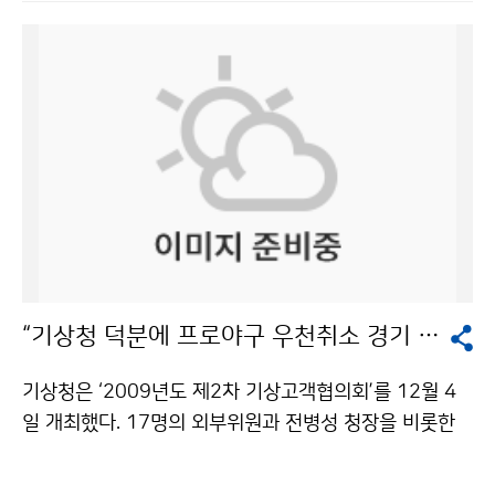
별프로그램의 하나로 2006년부터 날씨체험캠프를 운영
는 교육과정을 마친 전문성을 갖춘 사람에 대하여 면허를
하여 왔다. 날씨체험캠프는 평소 기상과학의 체험기회가
부여함으로써 기상예보사 등의 신뢰성이 확보될 수 있도
적은 도서·벽지지역 어린이들에게 다양한 기상과학 체험
록 했다.<!─ 우리나라는 1997년부터 민간예보사업 제
을 통하여 과학꿈나무를 육성하기 위한 목적으로 시행하
도를 도입·시행하고 있으나 기상정보의 유료이용에 대한
고 있다. 이번 날씨체험캠프에 참여한 어린이들은 기상청
여건과 기상사업자의 새로운 서비스창출 능력 미흡 등으
뿐만 아니라 국회, 방송국, 광화문, 청계천, 한옥마을, 국립
로 인해 2008년 기준 총 매출액이 319억 원 수준에 머
과천과학관, 서울랜드 등 다양한 현장학습과 문화체험을
물러 있는 실정이다. 이에 반해 기상선진국의 연간 총매출
하게 된다. 학생들은 캠프 첫날인 8일 남산타워에서 서울
액 규모는 2006~2007년 기준으로 미국이 약 2조 2천
야경을 감상한 데 이어, 둘째 날인 9일 오전에는 국회의사
억 원, 일본이 약 3천 8백억 원에 이르고 있다. 기상청은
당을 관람하고, 기상청을 견학했다. 기상청에서는 국가기
기상산업진흥법의 시행으로 초보적인 수준에 머물러 있
상센터와 국가지진센터를 견학하여 기상청이 하는 일과
는 우리나라 기상산업을 체계적으로 육성·진흥시키면, 빠
“기상청 덕분에 프로야구 우천취소 경기 줄었어요!”
일기예보가 만들어지는 과정, 지진감시 과정 등을 배웠다.
른 시일 내에 경쟁력이 강화되어 오는 2012년에는 연간
기상캐스터 체험을 하고, 해시계 앞에서 기념촬영도 하며
1,000억 원 이상의 신성장 녹색산업인 블루오션 기상산
기상청은 ‘2009년도 제2차 기상고객협의회’를 12월 4
즐거워했다. 캠프에 참여한 이시연(4학년) 양은 “날씨를
업이 형성될 것으로 전망하고 있다. 박광준 기상산업정보
일 개최했다. 17명의 외부위원과 전병성 청장을 비롯한
알아보기 위해 바다와 땅, 하늘에서 관찰하는 게 재미있었
화국장은 “정부가 기상산업진흥계획을 수립·시행하고, 기
기상청 내부위원 등 40여 명이 참석했다. 회의는 기상정
고 신기한 게 너무 많았다”며 들뜬 표정으로 말했다. 김석
상산업의 연구개발사업을 체계적으로 지원하며, 기상장비
책 보고와 외부위원 의견수렴 및 토의, 시설 견학 등의 순