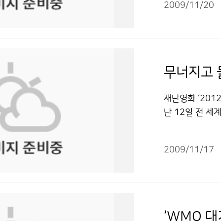
페이지에서 열람
2009/11/20
ichael Ta
할 수 있도록 기
했다. 2005년
과 김은숙 218
인적, 물적 자원
공누리" 출처표
차 해소에 기여
싱가포르에서 개
이 평가하는 선언
분야의 새로운 
재난영화 ‘201
다. 또한, A
난 12일 전 세
의 수집과 분석
올렸고, 국내에서
정부의 기후변화 
다. ‘2012’
책과 신동철 21
2009/11/17
일도 안 되어 
사 개소 저작물
쓰고 있는 영화 
상이 주목받고 
들의 모습이 너
끄는 이유는 영
‘WMO 