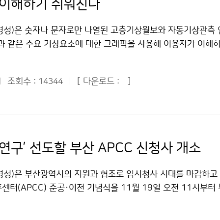
 이해하기 쉬워진다
병성)은 숫자나 문자로만 나열된 고층기상월보와 자동기상관측 
람과 같은 주요 기상요소에 대한 그래픽을 사용해 이용자가 이해하
원과는 기상월보, 기상연보 등 고품질의 기상통계자료를 정기적
07년부터 간행물 개선사업으로 기상월보를 시작으로 금년에 고층
조회수 :
[ 다운로드 :
]
14344
에 이르기까지 5종의 간행물을 전면 개선하는 사업을 추진하였
0월에 마무리된 고층기상월보 및 자동기상관측연보의 시험판을 
 일주일간 기상청 내부 및 외부고객을 대상으로 만족도조사를 실
 수렴한 후 2010년 간행물부터는 이를 반영해 발간할 예정이다
에는 상층의 대기를 한눈에 파악할 수 있도록 표준등압면 고도별
연구’ 선도할 부산 APCC 신청사 개소
속, 기온, 이슬점온도 등)의 분포를 나타내는 그림을 추가하였다.
그림2)에서는 전국 500여대의 자동기상관측장비(AWS)에서 
병성)은 부산광역시의 지원과 협조로 임시청사 시대를 마감하고
 기온 및 강수량 분포도를 추가하였다. 한편 고층기상월보 및 
후센터(APCC) 준공·이전 기념식을 11월 19일 오전 11시부터
일반인들에게 제공되지 않았지만 최근 기상자료에 대한 요구가 
신청사에서 개최했다. 기념식에는 이병욱 환경부 차관, 정낙형 
들 자료에 대한 제공 필요성이 대두되어, 2010년부터는 해당 
자로(Michel Jarraud) 세계기상기구(WMO) 사무총장, 마