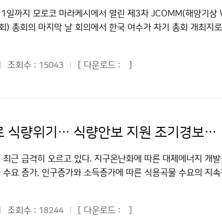
력 양성 및 국제 협력 등으로 설정했다. 10대 중점 추진과제는
11일까지 모로코 마라케시에서 열린 제3차 JCOMM(해양기상 
농림기상서비스 제공 △국가통합 농관·기후생태 감시망 구축 및
회) 총회의 마지막 날 회의에서 한국 여수가 차기 총회 개최지
형 농림기상서비스 핵심기술 확립 △기후변화대응 전 지구 작황
장 전병성)을 비롯한 관계기관으로 구성된 한국 정부대표단은 20
△수치모델 지표자료동화시스템 지원체계 확립 △주요 농림 병해충
 동안에 총회 개최를 제안했으며, 각 회원국들의 전폭적인 지지
△농림지원 국가한발평가분석체계 구축 △농림기상ICT 국제교
조회수 :
[ 다운로드 :
]
15043
 거두었다. 기상청은 JCOMM 총회 한국 유치를 위해 외교통상
 농림생태계 영향평가 지원기술 개발 △농림기상서비스 고도화지
여수세계박람회 조직위원회와 긴밀한 공조체제를 유지하면서 국제
등으로 정했다. 최근 기후변화로 인한 기상이변은 연간 900억 
, 서울), 제25차 유네스코 IOC 총회(2009년, 파리) 등 해양
해를 발생시키고 있다. 건조일수 증가 등으로 30ha 이상 대형
으로 홍보를 해 왔다. 특히, 여수세계박람회 개최지인 전라남도
으로 침엽수림 개체가 줄어들며, 아열대성 병해충이 증가하는 등
(시장 오현섭)는 이번 제3차 총회가 열린 모로코를 찾아가 정부
기후변화로 식량위기… 식량안보 지원 조기경보체계 급하다
변화시키고 있다. 그러나 우리나라는 농림기상업무의 중요성에 
다. 2012년 5월 제4차 JCOMM 총회가 여수에서 열리면 그 해
관련 조직이 분산되어 있으며, 전문인력도 부족하여 기후변화로 
2일까지 열리는 여수세계박람회와 연계되어, 이전까지 40여 개
 최근 급격히 오르고 있다. 지구온난화에 따른 대체에너지 개발
처할 수 있는 능력이 떨어진다는 지적이 있었다. 기상청과 농촌진
회에 100여 개 이상 국가가 참가할 것으로 보인다. JCOMM(Jo
 수요 증가, 인구증가와 소득증가에 따른 식용곡물 수요의 지속
는 지난 7월 10일 국가농림기상 공동 협력체제 구축을 위한 협
al Commission for Oceanography and Marine Meteor
기상이변에 따른 곡물 작황 부진 등이 주요 원인이다. 곡물의 
센터 설립을 공동으로 추진해 왔다. 국가농림기상센터는 기후
 분야 협력을 위해 세계기상기구(WMO)와 정부간해양위원회(I
기상자원의 변동여부에 달려있다. 주요 곡물생산국가의 작황을 감
감, 작물생육 예측, 병충해 예찰 등 현장에 맞는 상세 맞춤형 
술위원회로, 회원국은 182개국이며, 4년 주기로 총회를 열고 
조회수 :
[ 다운로드 :
]
18244
하는 기술이 있다면 곡물가격의 상승에 미리 대비할 수 있다. 하
공하고, 수치예보 기반의 선진 농림기상예보서비스 제공체계를 