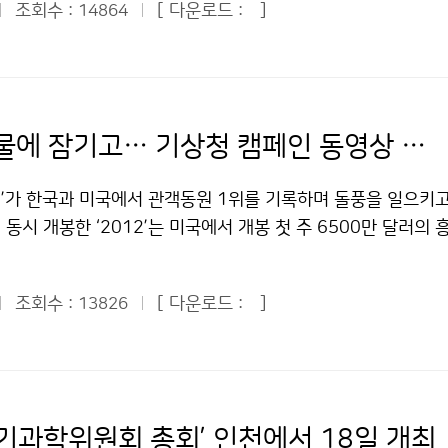
 가능하도록 추진할 예정이다. 기상청은 각종 기상통계 자료를 
조회수 :
[ 다운로드 :
]
14864
y) APEC 사무총장 및 정부부처 관계관과 기후분야 전문가 등 100
상통계 관련 간행물을 지속적으로 개선해 나갈 계획이다. 문의 
 11월 APEC 회원국의 합의로 부산에 설립된 APCC는 그 동안
1-0890기상청 이(가) 창작한 기상통계, 이해하기 쉬워진다 저
의 공유와 역량배양을 통해 선진국과 개발도상국간 자원, 정보 및
시-상업적이용금지 조건에 따라 이용 할 수 있습니다.
함으로써 아태지역 회원국의 지속가능한 발전에 이바지하여 왔다
최된 제21차 APEC 각료회의에서는 APCC가 국제사회에 기여
무너지고 물에 잠기고… 기상청 캠페인 동영상 실감나네
문을 채택한 바 있다. APCC는 앞으로 수문, 식량안보 등 기
활용기술 개발과 기후정보서비스 영역을 지속적으로 확장해 나
2’가 한국과 미국에서 관객동원 1위를 기록하며 돌풍을 일으키고
PCC는 정부의 저탄소 녹색성장을 실질적으로 뒷받침하는 기후변화
계 동시 개봉한 ‘2012’는 미국에서 개봉 첫 주 6500만 달러의
, 가공, 생산 및 유통 서비스를 담당하는 기후변화과학 선도센터
도 지난 12일부터 15일까지 130만704명의 관객을 모아 1
적응 및 저감 정책의 균형 있는 발전에 기여하게 될 것이다. 문의
는 전 세계 60여개 국가에서 2억 2500만 달러의 흥행을 기록하며
81-0401기상청 이(가) 창작한 ‘기후과학 연구’ 선도할 부산 A
조회수 :
[ 다운로드 :
]
13826
제작비 2억 달러를 회수하는 기염을 토했다. 이처럼 영화흥행 역
은 "공공누리" 출처표시-상업적이용금지 조건에 따라 이용 할 수
‘2012’의 개봉과 함께 기상청의 지진·지진해일 재난대비 공익
있다. 지진으로 무너지는 건물과 도로들, 지진해일로 물에 잠긴 
무나 생생하게 실감나기 때문이다. 기상청의 공익캠페인 동영상
화를 활용하여 제작하였기 때문. 할리우드의 화려한 그래픽이 돋
대기과학위원회 총회’ 인천에서 18일 개최