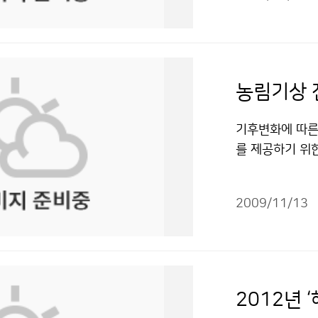
의 김장시기보다
대규모 자연 재난
이슈가 된 기후
고 있다. 김장
2’ 영화를 통해
7일 내한해 18
된 것으로 판단된
일에도 기상청 강
에 본회의가 열리
12일, 강릉과 
가졌고, 영화는 
는 아시아태평양
기온이 4℃ 이하
사회=흥행 대박’
농림기상 
력팀 윤기한 21
경우에는 갑작스
구 종말이 현실화
8일 개최 저작
가능성이 높으므
난 액션 블록버스
기후변화에 따른
다.
택하는 것이 바람
했고 존 쿠삭, 
를 제공하기 위
내륙 산간지방 1
이(가) 창작한
하여 11월 1
일 남부 내륙, 
리" 출처표시-
농림기상센터는 
1-0481기상청
2009/11/13
적 차원에서 보
저작물은 "공공
의 지속가능한 
강한 삶의 터전
는 기본 운영방
가치 창출 및 농
2012년 
복사·바람 등과