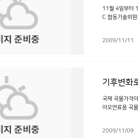
농림기상 전문인
11월 4일부터 
감 상세맞춤형 
C 합동기술위원
△예보기반 선진
다. 기상청(청
측 체계 구축 
세계박람회 기간
이동경로 예측 
2009/11/11
유치하는 성과를
유치 △기후변화
양부, 2012
공유체계 구축 
심포지움(2007년
농업기상재해 피
모임에서 지속적
어나고 기온상승
준영)와 여수시
태계 구조마저 
치 활동을 지원했
이 부족하고, 
일부터 8월 1
국제 곡물가격이
경의 변화에 대
는 데 그쳤던 총
이오연료용 곡물
청, 서울대학교
-IOC Technic
지구온난화 등 
고 국가농림기상
해양과 해양기상
온도와 물 등 
통한 자연재해 경
동으로 설립한 기
2009/11/09
장기 변동을 예측
비스를 개발·제