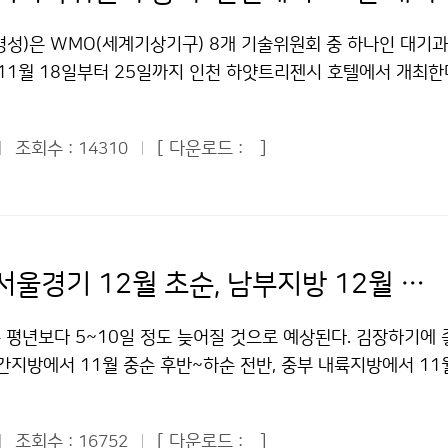
 바로 캠페인 동영상의 원재료이다. 기상청은 영화 ‘2012’가 지
다룬 영화라는 점에 착안하여, 캠페인 동영상 제작을 영화 마케팅
병성)은 WMO(세계기상기구) 8개 기술위원회 중 하나인 대기
주)영화인에 제안했다. 기상청은 지진과 지진해일의 위험성과 대
 11월 18일부터 25일까지 인천 하얏트리젠시 호텔에서 개최한
과적으로 알릴 수 있고, 마케팅·홍보 전문 대행사는 영화를 간접
 오전 10시 하얏트리젠시호텔 2층 본회의장에서 열린다. WM
둘 수 있다는 점을 강조했다. (주)영화인 측은 취지에 공감하며
4년마다 열리는 WMO 주관 기술위원회로 날씨와 기후, 물 및 
 이용한 동영상 제작에 협조했다. 캠페인 동영상은 28초와 52초 
조회수 :
[ 다운로드 :
]
14310
 예보와 정보 및 관련 사회분야 정책에서 활용할 수 있게 하고
영상에는 성우의 음성이 들어있다. 동영상 속에는 ‘지진은 언제라
 나라의 대처능력을 높이는 목적으로 개최된다. 이번 총회에는 
009년 남태평양 서사모아, 인도네시아, 페루 지진해일 발생’, ‘기상
 비롯한 미국, 영국, 중국, 호주, 일본, 프랑스 등 50여개 회
주시하여 느닷없이 찾아오는 재해의 피해를 줄입시다’ 등의 문구
구 대표 등 140명이 참석해 기후변화의 영향과 보다 나은 기상·
캠페인 동영상은 11월 초부터 전국 각지에서 대형 전광판을 통해
한 지상 및 우주기반 통합 시스템 이용과 개발을 위한 국제적인
김장시기 서울경기 12월 초순, 남부지방 12월 중순 적절
 라이온스탑 삼거리와 북천교 사거리, 전남 순천시청 앞과 성동교
을 논의한다. 총회 기간 중에 기상청은 기상·기후·수문·환경 분
광양 중마터미널, 광양농협, 마산 신세계백화점 오거리의 마산시
녹색성장을 위한 국가 정책을 홍보할 계획이다. 또한, 기상서비스
 평년보다 5~10일 정도 늦어질 것으로 예상된다. 김장하기에 
판, 진주시청 환경전광판, 경상대 정문 전광판, 경북 안동시 강
분야 연구 및 각 참가국 대표와 국제협력을 확대하는 기회로 활
간지방에서 11월 중순 후반~하순 전반, 중부 내륙지방에서 11
제공항내 전광판, 남원 광한루 옆 대형전광판 등 10여개 도시의
대기과학위원회 총회를 비롯하여 WMO가 주관하는 각종 사업에 
전반, 남부 내륙 및 서해 및 동해안 지방에서는 12월 상순 후반~
다. 한편 기상청은 지난 12일 오후 영등포 CGV에서 영화 ‘20
회원국들과 지속적인 협력관계를 추진하는 등 국제협력을 통한 지
다소 늦어질 것으로 예상된다. 전국적으로도 최근 10년의 김장
과 유관기관 관계자 등 300여 명이 개봉 첫날 영화를 관람했다
 국제사회에서 한국의 위상 제고를 위해 노력하고 있다. 한편, 
조회수 :
[ 다운로드 :
]
16752