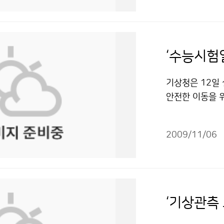
있는 바다, 숨 
리나라의 관련 
농림업의 생산성
립 목적과도 일
학원이 위성영상
수립에 기여하며 
분야의 세계적 
동을 예측하고 
-0843기상청 
리나라의 위상을
국 대비 30~
출처표시-상업적
응하는 한국의 해
르고 있다. 식량
제3차 모로코 
화로 인한 지구
기상청은 12일
국 104명이 
보에 차질을 빚
안전한 이동을 
시스템 국제전문가
할 수도 있기 때
책과장, 당직예
국해양연구원 석
의 자급률이 낮은
여, 운영하기로
그동안 우리나라
으로 식량자원의
2009/11/06
정하여, 이 기
번에 3명으로 
어려울 수도 있
행할 예정이다.
활발해질 것으로 
대책을 논의하는 
다. 기상청 홈
2012년 ‘해양
기상청(청장 전병
다. 동네예보 
금지 조건에 따라
포럼’에서는 ‘
까지, 10일 오
‘기상관측
장이 주제발표를
험일(12일) 자
의견을 교환하고 
8회 제공한다. 