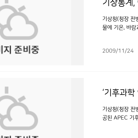
기상통계,
기상청(청장 전
물에 기온, 바
간한다. 기상자
고 있다. 20
2009/11/24
자동기상관측연보
환으로 지난 1
1월 30일부터
용고객의 의견을
상월보(그림1)
‘기후과학 
상요소(풍향, 풍
동기상관측연보(
기상청(청장 전
상자료를 이용한
공된 APEC 기
측 연·월보는 
시티에 위치한 
세분화되면서 이
정무부시장, 미셀 