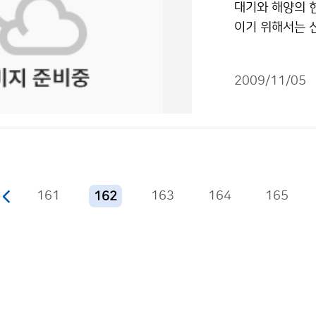
대기와 해양의 
럼’은 기후변화
보)는 수시로 제
이기 위해서는 
대응하는 기상·
0분) 대학수학
성)은 11월 5
기상정보의 새로
력시험 시험장으
공기관 등 관측업
최철운 6712-
특별대책반장인 
2009/11/05
측 표준화 가치
보체계 급하다 
가족 등을 위하
추진계획 소개,
습니다.
수립·시행하여 
설 등급 평가 
올해 수능시험일
기상관측 표준화
의 가장자리에 들
설치환경과 기상
~20도)보다 조
6년 7월 1일
161
163
164
‘수능시험일 날
165
162
를 생산하기 위
적이용금지 조건에
며, 생산된 관
되어 있다. 기
검정대행기관으로
를 포함해 국토해
설을 운영하고 있