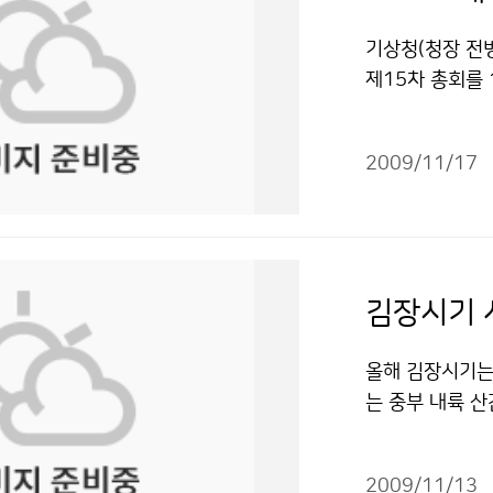
화 ‘2012’가
등 기상재해를 
기상청(청장 전
문 대행사인 (
제15차 총회를
을 국민에게 효
개회식은 18일
보하는 효과를 거
위원회 총회는 
화 ‘2012’를
2009/11/17
대한 정확도 높은
인데, 52초 동
경감을 위한 각
수 있다’, ‘2
WMO 사무총장을
처요령을 항상 
표, 4개 국제기
다. 기상청의 
경정보생산을 위
있다. 경북 상주
방향 및 정책들
양시청 현관과 
성과와 저탄소 
올해 김장시기는
과 창원시청 전광
이기 위해 관련
는 중부 내륙 산
전광판, 청주국
다. 기상청은 
반~12월 상순 
에서 상영되고 있
하여, WMO 
으로 평년보다 
를 가졌다. 직원
서비스의 발전과
2009/11/13