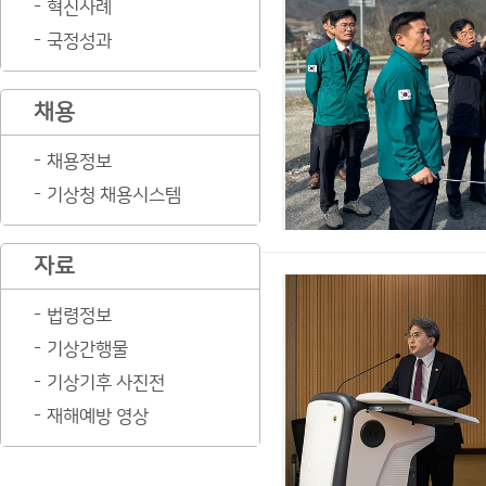
혁신사례
국정성과
채용
채용정보
기상청 채용시스템
자료
법령정보
기상간행물
기상기후 사진전
재해예방 영상