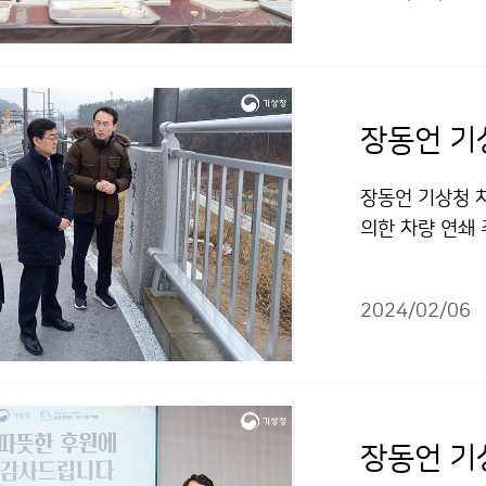
장동언 기
장동언 기상청 차
의한 차량 연쇄
2024/02/06
장동언 기