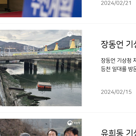
2024/02/21
장동언 기
장동언 기상청 차
등천 일대를 방
2024/02/15
유희동 기