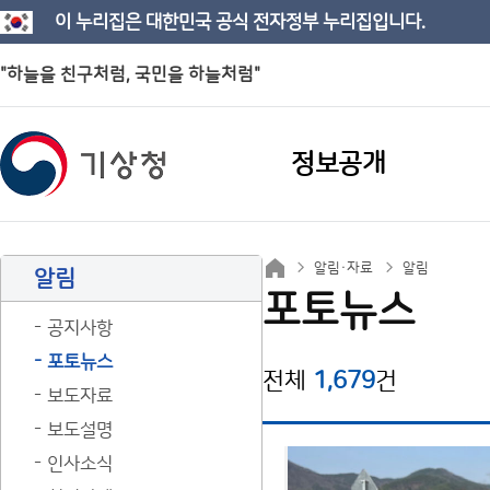
이 누리집은 대한민국 공식 전자정부 누리집입니다.
"하늘을 친구처럼, 국민을 하늘처럼"
정보공개
알림·자료
알림
알림
포토뉴스
공지사항
포토뉴스
전체
1,679
건
보도자료
보도설명
인사소식