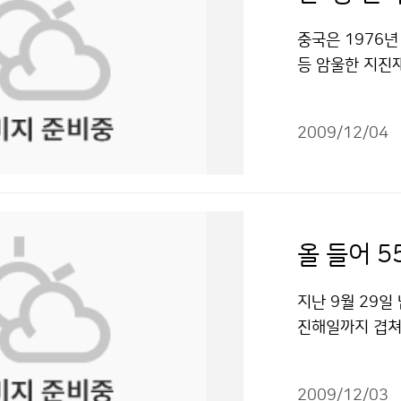
있거나, 큰 산
리" 출처표시-
받을 수 있다면,
중국은 1976년
장 = 휴대폰이
등 암울한 지진재
스를 제공할 수
상 최초로 사전
해 볼만하다. 
하였다. 이와 
여하면 좋을 것
2009/12/04
1개의 지방지진
신속하게 제공하
감시ㆍ분석ㆍ통보
다. 산에 가서
양국의 지진재해 
야 한다. 문자
실시간 지진자료
점검할 필요가 
기술 발전을 위
올 들어 5
면 운항통제에 
지진업무 발전을
시간을 주었으면
다. 향후 지진
지난 9월 29일
성을 높였으면 
있다. 이러한 
진해일까지 겹쳐
도와 거문도 항
현주소를 진단하
인근에서 규모 7
치해 주기 바란
기가 될 것이다.
10월 8일에는 
지만, 해양은 
진과학기술협력회
2009/12/03