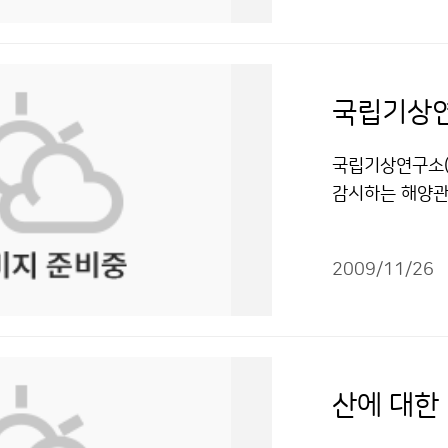
관측소(GAW st
는 평년과 비슷한
</SUB> 농도
였다. 어장은 계
리나라가 6.97 p
해역과 남해를 
은 것으로 밝혀졌
살오징어 주 어
지속적인 관측과
과 대마도 사이
SF<SUB>6<
고로 인명 피해
국립기상연구소(
한 점을 고려하
돌이 증가하고,
감시하는 해양관측
(항공관측, 관련
당부하였다. 그
양 적도해역과 동해
다. - 북반구 
‘한 겨울 조업찬스
trophic Oc
B>) 농도 변화(단
국민들에게 유익
2009/11/26
산하 국가간해양
12월 평균 증가량 한
보→현재날씨→ 
및 염분의 수직
6.97 0.05 이탈리
장태규 2181-
연구선 온누리호를
75 0.04 미국(중부
주의를 저작물은
를 투하한 것은
0 0.03 덴마크 6.
에 필요한 장기
03 문의 : 기
산에 대한
빠르게 변동이 
실가스 증가량,
한 해양이다. 동해