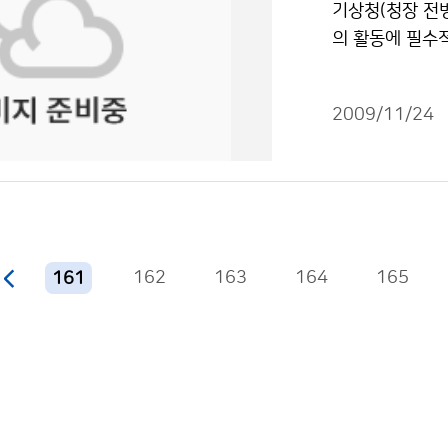
지 조건에 따라 
기상청(청장 전
료는 동해의 해
의 활동에 필수
플로트는 길이 1
동네예보가 작년
작동한다. 70
의 높고 낮은 
부터 국제 ARG
2009/11/24
기상청 홈페이지를
에 투하하여 준
행정구역 한 곳의
행하여 국가 위
정상이 있는 ´인
73기의 ARGO
상기온 등은 알 
로트가 운용되고 
개 국립공원의 산
지구환경시스템연구
황, 날씨, 특이
162
163
164
도 해역과 동해
165
161
리공단 등 유관
에 따라 이용 할
오후 5시에 예보
관리사무소, 대피
씨, 강수확률, 
산이 있는 평지
한 기상정보가 제