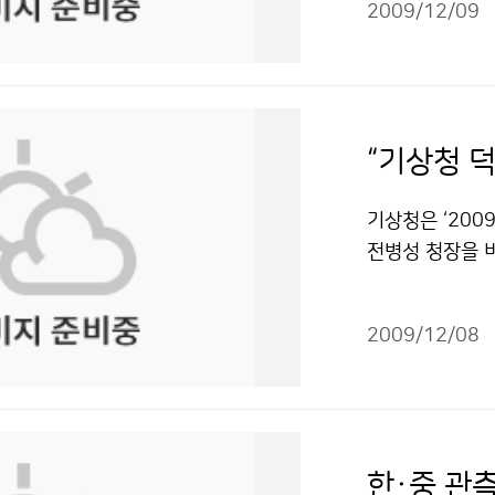
관련 분야 경력
2009/12/09
씨체험캠프는 평
춘 사람에 대하
과학 체험을 통
<!─ 우리나라
캠프에 참여한 어
료이용에 대한 
립과천과학관, 
기준 총 매출액이
인 8일 남산타워
총매출액 규모는 
관람하고, 기상
원에 이르고 있
상청이 하는 일
기상청은 ‘200
리나라 기상산업
험을 하고, 해시
전병성 청장을 
2012년에는 연
은 “날씨를 알아
외부위원 의견수렴
으로 전망하고 
았다”며 들뜬 표
요성에 공감하며
행하고, 기상산
해 많은 사실을
2009/12/08
고 기상과학에 
을 지원하는 등
수 없었던 소중
관측·예보 강화
산업은 빠른 시일
신안군 흑산도 
의견을 최대한 
업과 박종식 21
창녕군 성산초등
요지는 다음과 
션’ 열린다 저
들을 서울로 초
람은 현재 산에
다.
한·중 관
181-0566기