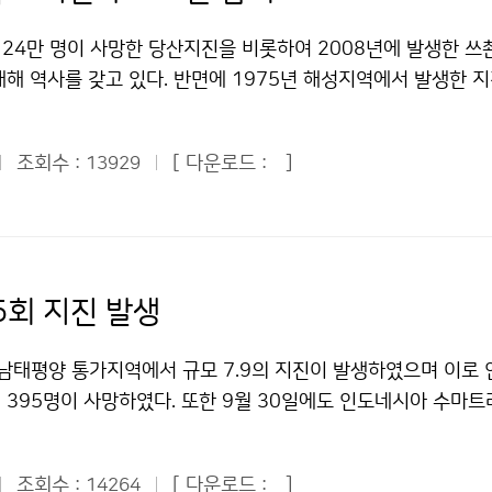
 주변에 갔을 때 자동으로 기상청에서 따로 이메일이나 문자메시
상업적이용금지 조건에 따라 이용 할 수 있습니다.
 국민에게 도움이 되는 획기적인 서비스가 될 것이다. ▲조철제 
 24만 명이 사망한 당산지진을 비롯하여 2008년에 발생한 쓰
 스마트폰으로 많이 바뀌는 추세인데, 스마트폰은 기본적으로 
해 역사를 갖고 있다. 반면에 1975년 해성지역에서 발생한 
 있고, 기지국 단위로 문자메시지 등의 서비스가 가능하므로 기
에 예측하는데 성공함으로써 전 세계에서도 전무후무한 사례를
녹색성장의 중요한 축이 될 제주 스마트 그리드사업의 협의체에 
같은 오랜 지진 역사를 간직하고 있는 중국은 베이징에 중국지진국
이다. ▲남미정 여성환경연대 대표 = 등산객에게 문자메시지로
조회수 :
[ 다운로드 :
]
13929
국과 다수의 산하 기관을 운영하며 전국적으로 13,000 명의 
려면 우선 산에 올라갈 때 기상정보를 받을 수 있다는 인식을 
를 통한 지진재해 경감에 총력을 다하고 있다. 기상청은 중
 처음 접하는 장소에 현수막을 걸거나 팸플릿을 나눠주는 등 홍보
경감 및 기술발전을 위한 약정을 지난 2001년에 체결하였다.
메시지를 지속적으로 받을 수 있게 하려면 휴대전화기 충전소가 
 및 지진정보 교환, 전문가 인력교류 등 상호 간에 지진대비 및
있다. ▲한병천 한국해운조합 팀장 = 기상특보의 발표와 발효가
해 노력하며 돈독한 협력관계를 유지해 왔다. 특히 쓰촨성 지진 
5회 지진 발생
어려움이 있다. 기상특보 발표와 해제 시 도서민이 충분히 대비할
 위한 변화는 지진피해 경험이 거의 없는 우리에게 유용한 정보
 좋겠다. 예보관을 자주 바꾸지 말고, 일정기간 근무하도록 하여
대응 역량을 강화하기 위해 우리가 나아가야 할 방향을 간접적으
 남태평양 통가지역에서 규모 7.9의 지진이 발생하였으며 이로 
좋겠다. 추자도와 거문도가 동일예보구역으로 묶여 있는데, 가능
점에서 중국과의 지진협력은 시사하는 바가 크다. 국제 협력을 통
 395명이 사망하였다. 또한 9월 30일에도 인도네시아 수마트
로의 예보구역을 구분하고, 여수와 추자도 사이에 해상기상관측
고 지진재해 경감을 위한 업무영역의 다양화를 위한 기반을 마
.9의 지진이 발생하여 1,100명이 사망하고 2,200여 명이 부
다. ▲김동욱 수협중앙회 과장 = 육지 기상은 동 단위까지 상세
 기상청은 지난 11월 4일부터 7일까지 중국 베이징에서 제8차
남태평양 바누아투 해역에서 규모 8.1과 7.0의 지진이 연속해서
미흡하다. 해양기상관측부이가 육지 가까이 설치되어 있다. 육지에
의를 개최하고 황해 주변의 양국 지진관측 자료 교환 등 5개 
조회수 :
[ 다운로드 :
]
14264