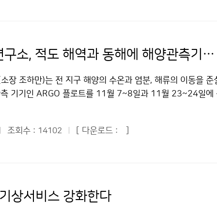
ation)의 2008년 월평균 농도를 비교한 결과, 우리나라의 SF
 13~14℃ 분포, 서해는 1℃ 정도 높은 8~9℃ 분포가 될 것
는 지속적으로 증가하는 경향을 보이고 있다. 2008년 12월 평균
절적인 수온 하강에 따라 남하하는 고등어, 갈치 등의 어군이 서
pt로 미국(중부) 6.80ppt, 이탈리아 6.75ppt, 덴마크 6.83
중심으로 어장이 형성되겠으며, 동해안에서는 동해남부 해역을
다. 평균 증가량 또한 0.05ppt/year로 비교 대상국 중 가장
장이 형성될 것으로 예상하였다. 한편 다소 빠르게 남하한 어군에
국립기상연구소, 적도 해역과 동해에 해양관측기기 투하
 분석이 필요한 것으로 나타났다. 기후변화감시센터는 극미량
의 해역에도 일부 어장이 형성될 것으로 예상하였다. 12월은 연
/SUB>에 대한 체계적인 관측 및 분석이 우리나라 산업특성상 
가 가장 많은 달로써 겨울철로 접어들면서 강풍, 고파로 인한 선
소장 조하만)는 전 지구 해양의 수온과 염분, 해류의 이동을 
여, 향후 지속적인 상시관측 및 관련 산업과의 연관성 분석을 위
 선박 내 난방기 사용 증가로 화재·폭발사고가 많으므로 주의하여
 기기인 ARGO 플로트를 11월 7~8일과 11월 23~24일에
산업 영향 지역 관측 등)을 실시하고 그 결과를 지속적으로 공
 밖에 이번에 발표된 ‘12월 연근해선박기상정보’에는 기상정보 
 중북부에 각각 6기씩 투하했다. ARGO(Array for Real-ti
중위도 지역급 GAW 관측소의 2008년 월평균 육불화황(SF<SUB
’, ‘아침 승선 시 주의 사항’, ‘겨울철 항해 시 암초’ 등 선박관
eanography)는 해양·기후 감시를 위한 세계기상기구(WMO)와 
위: ppt). - 국가명 1월 2월 3월 4월 5월 6월 7월 8월 9월 
한 정보가 많이 수록되어 있다. 자세한 정보는 기상청 홈페이지
조회수 :
[ 다운로드 :
]
14102
과학위원회(IOC)의 국제 공동 프로그램으로서 전 지구 해양의 
국 6.40 6.47 6.54 6.60 6.66 6.71 6.76 6.81 6.85 6.
해양센터→연근해 선박 기상정보에서 확인할 수 있다. 문의 : 
 구조를 관측하기 위한 목적으로 운용되고 있다. 이번에 한국해
아 6.35 6.27 6.58 6.61 6.38 6.59 6.39 6.37 6.46 6.33
0745기상청 이(가) 창작한 인명 피해 가장 많은 12월, 해상활
 이용하여 북서태평양 적도해역(3.5N, 160~165E)에 AR
) 6.52 6.55 6.59 6.61 6.63 6.63 6.68 6.73 6.75 6.77
 "공공누리" 출처표시-상업적이용금지 조건에 따라 이용 할 수
 기후변화에 따른 해양의 물리특성의 변화를 감시하고 해양 예측
54 6.55 6.59 6.61 6.64 6.66 6.67 6.67 6.71 6.78 6.83
 해양관측자료를 생산하기 위해서다. 또한 동해는 대양에 비해 1
후변화감시센터 구태영 041-674-6420기상청 이(가) 창작한 
 기상서비스 강화한다
일어나기 때문에 대양에서 일어날 기후 변화의 전조를 감시할 수
 한국이 다른 국가보다 높아 저작물은 "공공누리" 출처표시-상
(38N, 129.5~132E)에 투하된 ARGO 플로트의 수온과 염분