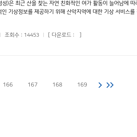
이용 할 수 있습니다.
병성)은 최근 산을 찾는 자연 친화적인 여가 활동이 늘어남에 따
양 특성 변화를 지속적으로 감시하는데 중요한 역할을 하고 있다.
적인 기상정보를 제공하기 위해 산악지역에 대한 기상 서비스를 
24cm, 중량 26㎏이며, 동해는 800m, 북서태평양은 2000
 10월 시행된 이후 그 동안 많은 등산객들은 동네예보를 이용
㎝ 길이의 안테나가 있어 관측자료를 전송한다. 국립기상연구소는 
많은 산 정상에 대한 일기예보의 필요성을 꾸준히 제기해왔다. 그
O 프로그램에 참여, 매년 10~15기의 ARGO 플로트를 동해와
조회수 :
[ 다운로드 :
]
14453
 통해 제공하는 47개의 ´주요 산 동네예보´는 그 산 정상이 
실시간 해양 정보를 확보하는 한편, 국제공동 사업에서 주도적인
 동네예보를 표출하는 문제가 있었다. 예를 들면 ´설악산´ 예보
상을 높이고 있다. 국립기상연구소는 지금까지 동해에 39기, 
제군 북면´ 평지의 동네예보를 홈페이지에서 볼 수 있지만, 산 
 플로트를 투하했으며, 현재 동해에 24기, 북서태평양에 31기의
수 없었다. 기상청은 산악지역 기상서비스 강화를 위해 올해 12
있다. ARGO 플로트의 평균 수명은 3~5년이다. 문의 : 국립
 정상, 관리사무소, 대피소 등 31개 지점에 대한 상세한 주말
과 장필훈 02-6712-0364기상청 이(가) 창작한 국립기상
사항)를 매주 화요일과 금요일 주 2회 제공한다. 이 정보는 우선
에 해양관측기기 투하 저작물은 "공공누리" 출처표시-상업적이
166
167
168
169
기관과 산악회에 제공할 계획이다. 이후 2010년부터는 매일 오
 수 있습니다.
 지역을 더욱 늘려 100개 이상의 주요 산(국립, 도립, 군립공원)
소 등으로 예보 지점을 확대하고 그 예보 지점에 대한 동네예보
풍향, 풍속, 습도 등 12개 요소)를 제공할 예정이다. 이렇게 되면
의 동네예보가 산 정상의 동네예보로 바뀌어 등산객들이 필요로 
공될 것이다. 문의: 예보정책과 문재인 2181-0494기상청 이