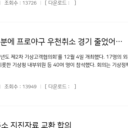
자 또는 지정된 교육ㆍ훈련기관이 시행하는 교육과정을 마친 전
조회수 :
[ 다운로드 :
]
13726
소 기상과학의 체험기회가 적은 도서·벽지지역 어린이들에게 
여 면허를 부여함으로써 기상예보사 등의 신뢰성이 확보될 수 있
하여 과학꿈나무를 육성하기 위한 목적으로 시행하고 있다. 이번
는 1997년부터 민간예보사업 제도를 도입·시행하고 있으나 기
린이들은 기상청뿐만 아니라 국회, 방송국, 광화문, 청계천, 한
여건과 기상사업자의 새로운 서비스창출 능력 미흡 등으로 인해 
서울랜드 등 다양한 현장학습과 문화체험을 하게 된다. 학생들은
 319억 원 수준에 머물러 있는 실정이다. 이에 반해 기상선진
에서 서울 야경을 감상한 데 이어, 둘째 날인 9일 오전에는 
“기상청 덕분에 프로야구 우천취소 경기 줄었어요!”
2006~2007년 기준으로 미국이 약 2조 2천억 원, 일본이 약
청을 견학했다. 기상청에서는 국가기상센터와 국가지진센터를 
다. 기상청은 기상산업진흥법의 시행으로 초보적인 수준에 머물러
과 일기예보가 만들어지는 과정, 지진감시 과정 등을 배웠다. 기
9년도 제2차 기상고객협의회’를 12월 4일 개최했다. 17명의 
을 체계적으로 육성·진흥시키면, 빠른 시일 내에 경쟁력이 강
계 앞에서 기념촬영도 하며 즐거워했다. 캠프에 참여한 이시연(4
비롯한 기상청 내부위원 등 40여 명이 참석했다. 회의는 기상정
간 1,000억 원 이상의 신성장 녹색산업인 블루오션 기상산업이
보기 위해 바다와 땅, 하늘에서 관찰하는 게 재미있었고 신기한 
 및 토의, 시설 견학 등의 순으로 진행됐다. 참석자들은 기상 
있다. 박광준 기상산업정보화국장은 “정부가 기상산업진흥계획을
정으로 말했다. 김석갑 교사는 “우리 생활과 관련된 날씨 교육과
, 기후변화에 능동적으로 대응하기 위해서는 기상청의 역할이 
업의 연구개발사업을 체계적으로 지원하며, 기상장비의 국제적 
 새롭게 알게 되었다”며 “기상청이 어린이들에게 3박 4일간 평
조회수 :
[ 다운로드 :
]
13949
대한 투자도 확대해야 한다고 강조했다. 기상정보의 접근성 향상
 다각적인 노력을 기울일 수 있는 제도적 장치가 마련됨으로써 
한 기회를 만들어 주어 감사하다”고 말했다. 기상청은 2008년
 등 기상 고객 입장에서 다양한 의견이 제시됐다. 기상청은 외
 내에 선진국 수준으로 발전할 것으로 전망된다”고 말했다. 문의
흑산중학교, 경상북도 울릉군 울릉도 남양초등학교, 2009년에
반영하여 국민으로부터 신뢰받는 정책을 펼 계획이다. 외부위원
81-0843기상청 이(가) 창작한 ‘기상산업진흥법’ 시행… 기상
학교·고암초등학교, 충청북도 영동군 추풍령 상촌초등학교 등
같다. ▲박봉하 대한산악연맹 사무차장 = 산악기상정보가 가장 
작물은 "공공누리" 출처표시-상업적이용금지 조건에 따라 이용 할
청하여 날씨체험캠프를 운영한 바 있다. 문의 : 인력개발담당관실
 있는 사람이지만, 산에서는 기상청 홈페이지에 접근하기 어렵다.
측소 지진자료 교환 합의
상청 이(가) 창작한 “기상청에는 신기한 게 너무 많아요” 저작물은