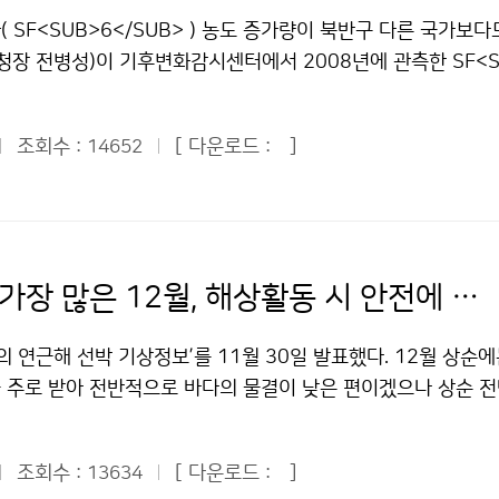
 안전지대는 아니며, 언제 닥칠지 알 수 없는 지진의 위험성은 
 있어, 굳이 개인에게 문자서비스를 하지 않아도 효과를 거둘 
사이버교육의 일방적인 전달 교육의 단점을 보완하여 교수-학습자
반영되어 실질적인 도움이 되도록 할 계획이다. 한편, 기상청은
 SF<SUB>6</SUB> ) 농도 증가량이 북반구 다른 국가보다
않지만, 지나친 근심·걱정은 금물이다. 모의훈련을 실시하고, 
 한국야구위원회 홍보팀장 = 프로야구는 올해 532경기를 가졌는
 학습효과를 최대화 할 수 있도록 하기 위함이다. 이와 같이 우수
서 제5차 한ㆍ중ㆍ일 지진협력청장회의를 개최하고 지진 및 지
청장 전병성)이 기후변화감시센터에서 2008년에 관측한 SF<S
등 철저하게 대비한다면 소중한 생명과 재산을 지키고, 피해를 
가 2007년 78경기, 2008년 41경기, 올해 33경기로 줄어들
용하여 업무공백과 시·공간적 제약을 최소화하는 U-학습 체제에
 협력방안을 마련할 예정이다. 문의 : 지진정책과 황의홍 2181
분석한 결과, 우리나라의 월평균 농도(12월 기준)는 6.97ppt(
재 기상청은 지진 발생 시 지진속보는 2분 이내, 지진통보는 5분
 수도 2007년 5경기에서 2008년과 올해는 2게임으로 줄었다
 지방 근무자들에게 평생교육의 기회를 제공함은 물론, 학점은
작한 한·중 관측소 지진자료 교환 합의 저작물은 "공공누리" 출
분의 1))로 북반구 중위도에 위치한 다른 비교대상 국가보다 0.14
지진재해를 줄이기 위하여 개발 중인 국가 지진조기경보시스템이 
문에 비로 인한 경기 취소가 크게 감소한 것이다. 올해 프로야구
이수를 통해 이학사 학위를 취득하는 등 기상청은 전문 기상인력
 따라 이용 할 수 있습니다.
조회수 :
[ 다운로드 :
]
14652
것으로 파악됐다. 육불화황은 CO<SUB>2</SUB>보다 22,00
진발생 후 50초 이내, 2020년에는 지진발생 후 10초 이내에 
특히 정확도 높은 동네예보가 큰 도움이 되었다. 문의 : 대변인실
문의 : 인력개발담당관실 손성화 02-2181-0568기상청 이(가
, 이산화탄소에 비하여 극미량의 가스이지만, 일단 배출되면 거
다. - 최근 한반도의 연도별 지진 발생현황 - 구 분 1999 20
상청 이(가) 창작한 “기상청 덕분에 프로야구 우천취소 경기 줄었
 교육훈련 우수기관’으로 선정 저작물은 "공공누리" 출처표시-상
인위적인 온실가스라는 점에서 각별한 관심이 요구되는 물질이다.
04 2005 2006 2007 2008 2009 규모 3.0 이상 16 8 7 1
" 출처표시-상업적이용금지 조건에 따라 이용 할 수 있습니다.
이용 할 수 있습니다.
 반도체 생산공정과 가스 절연변압기 또는 배전반 등의 절연체로
 횟 수 22 5 6 9 12 10 6 7 5 7 10 총 회 수 37 29 43 49 3
정에서도 많이 사용된다. 기후변화센터는 범국가적인 기후변화대
5 문의 : 지진감시과 유용규 2181-0783기상청 이(가) 창작한 올
인명 피해 가장 많은 12월, 해상활동 시 안전에 주의를
 역할을 수행하기 위해 충남 서해안에 있는 안면도에 설치하여 
물은 "공공누리" 출처표시-상업적이용금지 조건에 따라 이용 할
 24시간 감시하는 국내에서 유일한 배경대기감시관측소이다. 
의 연근해 선박 기상정보’를 11월 30일 발표했다. 12월 상순
상물질인 육불화황(SF<SUB>6</SUB>)에 대해 2007년
 주로 받아 전반적으로 바다의 물결이 낮은 편이겠으나 상순 전
 IPCC 2007 보고서에 따르면 1998년 이후 전 지구적으로 C
 중순과 하순에는 찬 대륙고기압이 우리나라 북쪽을 주로 통과할
13% 증가한 반면 SF<SUB>6</SUB>는 36%로 증가하여 가
낮은 날이 많겠으나 동해에서는 북동기류의 영향으로 높은 날이 
로 나타났다. 우리나라와 같이 북반구 중위도에 위치한 주요 온
조회수 :
[ 다운로드 :
]
13634
12월의 해수온도는 동해에서 평년보다 1℃ 정도 낮은 9~10℃ 