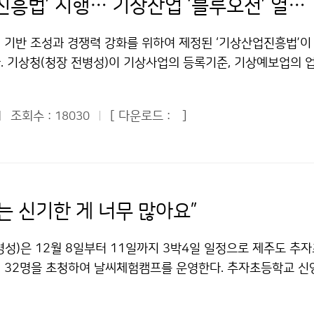
‘기상산업진흥법’ 시행… 기상산업 ‘블루오션’ 열린다
기반 조성과 경쟁력 강화를 위하여 제정된 ‘기상산업진흥법’이 
. 기상청(청장 전병성)이 기상사업의 등록기준, 기상예보업의 업
 취득절차 등 기상산업진흥법의 시행에 필요한 사항을 정한 
규칙을 제정됨에 따라 본격적으로 시행에 들어간 것이다. 이들
조회수 :
[ 다운로드 :
]
18030
의 주요내용을 보면, 기상사업 세분화에 따라 기상예보업, 기상
상장비업의 등록기준을 마련했다. 업종별 등록 인력은 기상예보
한 상근 기상 인력 2명, 기상감정업은 기상감정사 1명을 포함한
기상컨설팅업은 상근 기상 인력 2명의 기상 분야 전문 인력이다.
없다. 또한 기상예보의 허용에 따른 업무범위를, 항공기예보를 
는 신기한 게 너무 많아요”
를 대상으로 하는 기상예보로 정함으로써 다양한 예보생산 및 기
개선했다. 따라서 그동안 기상청에서만 국민을 대상으로 일기예
병성)은 12월 8일부터 11일까지 3박4일 일정으로 제주도 추
 민간 기상예보업자도 일반인을 대상으로 기상예보를 발표할 수
 32명을 초청하여 날씨체험캠프를 운영한다. 추자초등학교 
막기 위하여 예보의 출처를 명시하도록 하고, 기상청장은 예보용어
신양리에 있는, 전교생이 4학급에 불과한 섬마을 학교이다. 기상
할 수 있도록 하였다. 기상예보사는 기상예보기술사나 기상기사
 특별프로그램의 하나로 2006년부터 날씨체험캠프를 운영하여