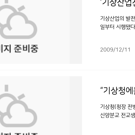
기상산업의 발전 
일부터 시행됐다
상예보사의 면허
법시행령과 시행
2009/12/11
진흥법 하위법령
상컨설팅업, 기
보사 1명을 포함
상 인력 2명, 
은 인력기준이 
“기상청에
및 특정 수요자
장에 기여토록 
기상청(청장 전
했으나 앞으로는
신양분교 전교생
었다. 혼선을 
제주시 추자면 
여 기준을 고시
동 생활과학교실