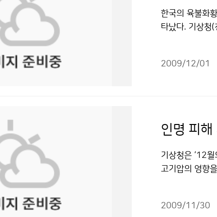
한반도가 지진의
전화로 확인할 수
되었다. 이는 
국의 지진업무에 
한국의 육불화황(
해도 지나치지 
이다. ▲이진형
화와 공유를 통해
11월에 한국에
타났다. 기상청(
템을 구축하는 
으로 취소된 경기
프라를 적극 활
경감을 위한 상호
UB>의 농도를 
있을 것이다. 현
중 취소된 노게임
육과정 운영으로
상청 이(가) 창
(ppm의 1백만
표하고 있다. 
가 정확했기 때
과학전공 과정 
적이용금지 조건에
2009/12/01
pt 가량 높은 
2015년에는 지
기상청의 도움, 
게 기여하였다. 
온난화 물질로써
있을 것으로 예상된
181-0358기
상청, ‘공무원
으로 존재하는 
2002 2003 20
물은 "공공누리
지 조건에 따라 
연 특성이 있어
7 2 10 8 유 감
되며 LCD 공
50 42 46 5
회에서의 중추적
지진 발생 저작
실가스의 농도를
다.
기상청은 ‘12월
토의정서의 규제대
고기압의 영향을
측을 시작하였다.
해에서 높겠다.
2</SUB>는 
상되어 물결이 
를 보이는 것으
2009/11/30
로 전망하였다. 