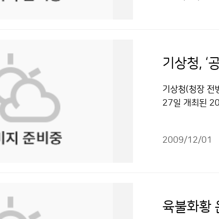
통가와 인도네시
에 부이를 더 
해 합의했다. 
시 심각하다. 환
표 = 민간항공사
이 마련됐다. 특
한 지진대이다.
때 탑승하면 앉아
진감시를 위해 
으로부터 지각물
이고 과학적인 
진자료를 교환하
구가 위치하는 곳
기상청이 수시로
기상청, 
상호 방문하여 
9년 들어 11월 
않을까 생각한다
감시에 활용할 
999~2008) 
고, 기상청의 
기상청(청장 전
2011년 제9
(서해 13회, 
지 파악하는 방안
27일 개최된 
지진 연구자들이
경남 2회 등의 
이 전화하면 자
정안전부에서 3
추진될 수 있는 
지진은 8회로, 
뢰를 받을 수 
결과 ‘교육 프로
로 했다. 또한
렷이 느낄 수 있
따라 지수의 방
2009/12/01
현’이 우수사례로
우리에게 소개하
늘어났다. 요약하
때 에너지관리공
포한 기상관서에
중국의 경험을 
은 수치이지만 규
있는 기관이나 
대기과학전공 과
활동이 재개될 
으로 최근 10
기상이 피부에 와
을 병행하는 온
진 및 화산 활동
왜 늘어났을까.
갈 수 있는 역
97개 기상관서
시 전문가를 한
사람이 느끼지 
할 때, 북한산은
생들이 각 소속
은 각각 실무담