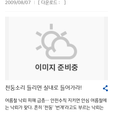
밖에도 관악산과 계룡산을 찾아 검정업무를 위해 산을 오
2009/08/07
[ 다운로드 :
]
지 않는다. 바닷속에 수심이 깊어지는 협곡이 있고 암초가
청와대 어린이 기자로서 기상청과 관악산 기상관측소를
르고, 기상청 직원들도 아직 경험하지 못해 부러움을 샀던
발달한 해변에서 물놀이를 할 때는 특히 주의해야 한다.
방문, 취재했다. 기상청은 서울시 동작구 신대방동에 위치
격렬비도를 방문해 도서용 자동기상장비를 검사했다. 정
부산시소방본부는 이안류에 휩쓸릴 경우 당황하지 말고
해 있어서 우리 학교와 가까운 곳에 있었지만 처음 방문해
확한 예보를 생산하려면 측기를 유지, 보수하는 게 매우
해변을 향해 45도 각도로 수영을 하라고 조언했다.기상청
본 곳이어서 마음이 설레었다. 더욱이 이날은 태양이 달에
중요하다는 것을 깨달았다. 현재 기상청 현업실은 일근,
이(가) 창작한 여름 해변의 복병 ‘이안류’를 아시나요? 저
가려 태양 일부가 보이지 않은 개기일식 현상이 일어난 날
야근, 휴무, 비번 등 4교대 근무체계이다. 야근도 인턴이
작물은 "공공누리" 출처표시-상업적이용금지 조건에 따
이어서 기상청 방문은 더욱 흥미진진할 것 같았다. 우리나
경험해야 할 몫이었다. 오후 8시부터 다음날 오전 8시까
라 이용 할 수 있습니다.
라는 해가 완전히 가려지는 개기일식은 일어나지 않았지
지 현업실에서는 일기도 분석과 예보 분석 등 온 정신을
만 부분적으로 해가 가리는 부분일식 현상이 오전 9시30
날씨 변화에 쏟아 붓고 있었다. 인턴이지만 예보문을 작성
분쯤에서 정오까지 일어났는데 선발된 76명의 청와대 어
하고 야간관측을 하며 밤을 새웠다. 밤샘을 통해 기상청에
린이 기자들은 기상청이 제공해준 태양 일식 관측기를 통
서 일하려면 업무능력은 물론이고 체력도 강해야 한다는
해 운 좋게 개기일식 현상을 볼 수 있었다. 세상에 태어나
것을 절실히 느꼈다. 또 매일 오후 2시에 열리는 예보 브
처음으로 이런 신기한 개기일식 현상을 볼 수 있어서 정말
리핑에 참석했는데, 수치자료를 이용하는 예보관들의 예
천둥소리 들리면 실내로 들어가라!
어린이 기자단이 된 게 잘한 일이라고 생각했다. 또 나는
보 노하우를 가까이서 전수 받을 수 있었다. 더욱이 청장
다른 어린이 기자 9명과 함께 관악산에 있는 관악산 기상
님과 예보과장님의 의견까지 들을 수 있어서 예보 실력을
여름철 낙뢰 피해 급증… 안전수칙 지키면 안심 여름철에
관측소를 직접 방문 취재할 수 있어서 더욱 책임감이 무거
높이는 소중한 기회가 되었다. 마냥 기상청이 좋아 보이던
는 낙뢰가 잦다. 흔히 ‘천둥’ ‘번개’라고도 부르는 낙뢰는
웠다. ■ 기상청 방문 “기상은 과학이고, 환경이고, 산업이