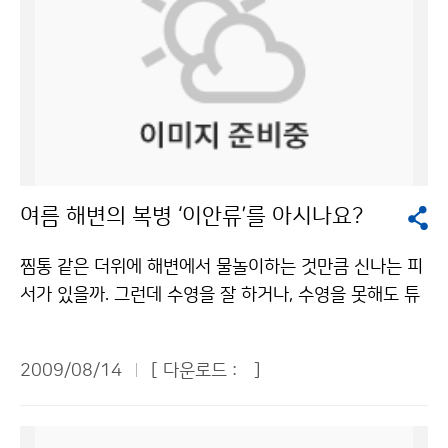
여름 해변의 복병 ‘이안류’를 아시나요?
찜통 같은 더위에 해변에서 물놀이하는 것만큼 신나는 피
서가 있을까. 그런데 수영을 잘 하거나, 수영을 못해도 튜
브만 있으면 안전할까. 튜브만 믿고 물놀이를 하다간 낭패
를 당할 수도 있다. 자칫하면 목숨을 잃을 수도 있다. ‘이
2009/08/14
[ 다운로드 :
]
안류’라는 무시무시한 괴물을 만난다면 그 위험성은 더욱
커진다. [동영상 제공: 부산광역시 소방본부] 8월 13일
오후 부산 해운대해수욕장 앞 해상에서 이안류가 발생해