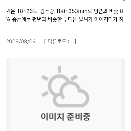
없는 평지에서 낙뢰를 만났을 경우, 땅에 엎드리지 말고
슈퍼컴퓨터를 통해 처리한다. 기상청의 예보에는 4가지
한 기상정보를 제공합니다. 지상기상관측, 항공기상관측,
무릎을 굽혀 자세를 낮추고 손을 무릎에 놓은 상태에서 앞
기온 18~26도, 강수량 188~353mm로 평년과 비슷 8
방법이 있는데 정보특보와 단기예보, 중기예보, 장기 예보
고층기상관측, 해양기상관측, 기상위성관측, 지진 및 해일
으로 구부리고 발을 모은다. 마지막 번개와 천둥이 친 후
월 중순에는 평년과 비슷한 무더운 날씨가 이어지다가 하
가 있다. 우리 청와대 어린이 기자들은 기상청 소개가 끝
감시, 기상레이더 관측, 낙뢰관측 등의 철저한 감시 및 관
30분 정도까지는 안전한 장소에서 기다리는 게 좋다. 가
순에는 기온이 다소 떨어질 것으로 보인다. 3일에 발표된
난 뒤 점심을 먹고 기념촬영 한 뒤 나를 비롯한 10명의 기
측으로 우리가 보다 정확한 날씨 정보를 알 수 있는 것입
정에서도 안전수칙을 지키면 피해를 줄일 수 있다. 낙뢰가
1개월 예보(8.11~9.10)에 의하면 8월 중순에는 북태평
자들이 대표로 뽑혀 관악산 기상관측소로 향했다. ■ 관악
니다. 기상청에서는 이러한 자료를 수집하여 국내 기상자
2009/08/04
[ 다운로드 :
]
칠 때 가정에서는 TV, 라디오 등을 통하여 낙뢰 정보를 파
양 고기압의 영향으로 기온이 18~26도로 평년과 비슷한
산 기상관측소 탐방 관악산에 도착해 우리 기자들은 케이
료 및 외국 기상자료를 편집하기도 합니다. 이때, 보다 정
악하고 가급적 외출을 자제하는 게 바람직하다. 집에 낙뢰
날씨를 보일 것으로 전망된다. 8월 하순에는 상층 한기의
블카를 타고 올라간 후 20분 정도를 더 힘들게 산을 올랐
확하고 빠른 정보수집을 위해 슈퍼컴퓨터를 이용합니다.
가 치면 TV 안테나 또는 전선을 따라 전류가 흐를 수 있
영향으로 평년(18~26도)보다 기온이 다소 낮은 경향을
다. 눈앞에 나타난 것은 관악산 정상의 흰색 둥근 돔! 기상
그리고 기상청에서 일하시는 분들이 예보협의를 하여 분
으므로 주의해야 한다. 전화기나 전기제품 등의 플러그는
보이겠으나 9월 상순에는 다시 평년(16~25도)과 비슷해
레이더 관측소가 있는 자리였다. 나는 평소 관악산을 보면
석을 합니다. 또 예보 작성을 하는데 초단기, 단기, 중기,
빼어 두고, 전등선, 전화선, 안테나선, 접지선 등 전선에 접
질 것으로 전망된다. 강수량은 평년의 188~353mm를
서 이 둥근 돔을 보았지만 그것이 기상관측소임을 비로소
장기 예보로 나뉘며 주의보, 경보 등 기상특보도 있습니
속된 모든 전기기구에서 1m 이상 떨어지는 것이 안전하
유지하며, 8월 중순보다 하순에 비가 더 많이 내릴 것으로
알게 되었다. 산 정상에 위치한 기상 레이더 관측소는 등
다. 마지막으로 기상청에서 발표하는 각종 기상정보는 언
다. 낙뢰와 함께 큰 우박과 강한 돌풍이 발생해 창문이 깨
예상된다. 8월 중순에는 북쪽을 지나는 기압골의 영향으
산객들에게 편안한 휴식처가 되기도 하고, 빠르게 변화하
론기관은 물론 방송, 안내전화, 신문 등을 통해 국민들이
어져 다칠 수도 있으므로 창문을 모두 닫고 창문으로부터
로 중부지방을 중심으로 국지성호우가 발생할 가능성이
는 기후에 대한 사람들의 관심을 높이는 곳으로 활용될 수
이용을 하게 됩니다. 기자단 친구들은 정보통신센터에서
멀리 떨어져야 한다. 감전 우려가 있는 샤워, 설거지 등은
크다. 또한 8월 하순과 9월 상순에는 대기가 불안정해 비
있으리라고 생각했다. 이 관측소는 1969년에 처음 관측
하는 일을 알아보았습니다. 이곳은 기상자료를 수집하고
금하고 수도관은 만지지 않도록 주의해야 한다. 낙뢰를 맞
가 올 가능성이 크며, 발달한 저기압의 영향으로 지역에
을 시작해 40년이 되는 올 6월에 처음 일반 국민들에게
정리를 합니다. 육상관측소만 623개소이며, 해양 관측소
은 사람이 있다면 빨리 응급처치를 해야 한다. 만약 부상
따라 다소 많은 비가 내리는 곳이 있을 것으로 전망된다.
개방되었다고 한다. “이곳이 지난 40년 동안 서울·경기지
는 19개소 등 무척 많이 있습니다. 다양한 관측 장비를 이