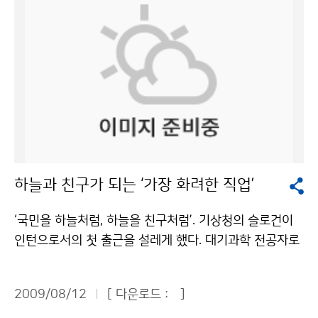
물놀이를 하던 피서객 43명이 한꺼번에 파도에 휩쓸렸다.
물놀이객들은 안전을 위해 표시해 둔 1차 통제선에서 50
m가량이나 떠내려갔다. 넘실대는 파도를 따라 폭염을 잊
고 한여름을 즐기던 피서객들로서는 혼비백산할 일이었
다. 하마터면 대형 참사가 발생할 수도 있는 아찔한 순간
이었다. 다행히 119수상구조대 등이 신속하게 구조작업
에 나서 피서객들은 모두 안전하게 백사장으로 돌아올 수
있었다. 43명을 공포에 떨게 한 주범은 바로 ‘이안류’였
다. 이안류(離岸流·rip current)는 해안으로 밀려오던
하늘과 친구가 되는 ‘가장 화려한 직업’
파도가 갑자기 먼 바다쪽으로 빠르게 되돌아가는 해류를
말한다. 일반 해류처럼 장기간 존재하는 것이 아니라 폭이
‘국민을 하늘처럼, 하늘을 친구처럼’. 기상청의 슬로건이
좁고 유속이 빨라 그 안에서 수영하는 것은 매우 위험하
인턴으로서의 첫 출근을 설레게 했다. 대기과학 전공자로
며, 물놀이 안전사고의 주요 요인으로 꼽힌다. 실제로 올
서 대전지방기상청에서 보낸 한 달은 영광스러운 경험이
여름 부산 해운대해수욕장과 송정해수욕장에서만 47명
었다. 예보업무가 주를 이룰 것으로 예상했던 것과 달리
이 이안류에 휩쓸리는 사고를 당했다. 해운대해수욕장에
2009/08/12
[ 다운로드 :
]
기상관측, 동네예보, 검정, 행정 등 기상청은 다양한 일들
서는 2008년에도 150명이 이안류에 휩쓸렸다가 119수