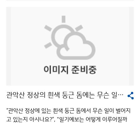
을 하고 있었다. 초등학교에 찾아가 날씨와 기상요소에 대
상구조대의 도움을 받아 위기를 넘겼고, 2007년에도 10
해 교육하고, 풍향·풍속계 만들기 교실을 운영하는 등 기
0여명의 피서객이 먼 바다로 떠내려가다 구조됐다. 얕은
상청은 국민들에게 다가가며 알리는 노력을 기울이고 있
바다에서 파도의 속도를 결정하는 것이 수심이다. 즉 수심
었다. 기상정보에 대한 국민들의 수요가 갈수록 커지고 있
이 깊을수록 속도가 빠르고 수심이 낮을수록 속도가 느려
는 요즘, 기상청이 정보 제공에 그치지 않고 국민들과 소
진다. 수심이 깊은 지역에서 파도 속도가 빠르기 때문에
통하려는 모습이 인상적이었다. 인턴이라고 해서 책상에
해안을 향해 평행하게 들어오는 파도는 수심이 낮은 쪽을
만 앉아있는 것은 아니었다. 서산기상대 측기 검정, 추풍
향해 파도 에너지가 모이게 된다. 이 때 모인 에너지는 비
령표준기상관측소 견학, 계룡산 AWS(자동기상관측장비)
교적 파도에너지가 낮은 지역, 즉 수심이 깊은 지역에 모
답사, 관악산 기상관측소 측기 검정 지원 등 다양한 업무
여서 외해로 에너지를 분출하게 되는데, 이것이 이안류이
를 체험했다. 처음 방문한 서산기상대는 규모가 작고 교통
다. 기상청 해양기상과는 “이안류는 해저 바닥의 형태와
도 편리하지 못한 곳에 있었다. 무더운 날씨에 관측장비들
해안선의 형태에 의해 결정되는데, 완만한 경사를 갖는 물
관악산 정상의 흰색 둥근 돔에는 무슨 일이?
이 있는 노장으로 나가 직원 옆에서 보조역할을 했는데,
결이 부서지는 구역이 넓은 해변, 일직선 해변을 따라 일
검정업무가 결코 만만한 일이 아니라는 것을 깨달았다. 다
정한 간격으로 주로 발생한다”고 밝혔다. 이안류의 위험에
“관악산 정상에 있는 흰색 둥근 돔에서 무슨 일이 벌어지
음으로 우리나라 최초의 표준기상관측소인 추풍령기상대
서 벗어나려면 해안선의 형태와 바닷속을 알아야 한다. 해
고 있는지 아시나요?”, "일기예보는 어떻게 이루어질까
를 찾았다. 전공 책에서나 볼 수 있었던 측기들을 포함해
안선이 불규칙하고 암반이 존재하거나 방파제가 있는 곳
요?" 기상청에서 그 답을 찾았습니다. 연일 장마가 이어지
다양한 측기들을 직접 눈으로 확인하는 좋은 기회였다. 그
은 연안류의 에너지 집중화를 저해하여 이안류가 형성되
며 비피해가 늘고 있다는 뉴스가 계속된 지난 7월 22일