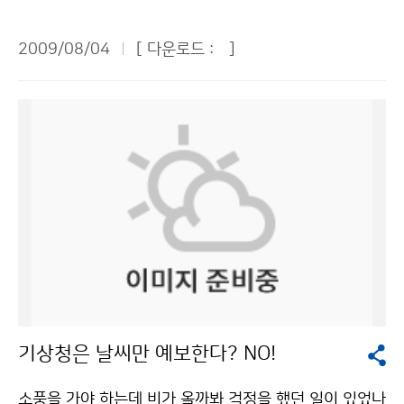
환상은 인턴 경험을 통해 여지없이 깨졌다. 하지만 가장
인명사고, 화재사고, 폭발사고는 물론 구조물이나 전기설
고, 국민의 삶입니다.” 기상청 시청각실에 시작된 오전 교
화려한 직업이 될 수도 있다는 결심이 서는 소득도 있었
비를 파괴하거나 손상시키고 정전, 통신회선 불통 등 큰
육시간에는 TV에서 많이 본 김승배 통보관님이 나와 기
2009/08/04
[ 다운로드 :
]
다. 편하고 화려한 직업은 아니지만 국민들이 신뢰하는 기
피해를 일으킨다. 실제로 지난 2008년 6월 강원도에서
상청이 하는 일에 대해 자세히 설명해주었다. 그 중 기상
상서비스를 제공한다는 자긍심만 갖는다면. 국민들의 오
는 낙뢰로 주택화재사고와 농장화재사고가 발생해 수천
예보가 단순히 일기를 예보하는데 그치지 않고 과학, 환
해와 원성이 안타까울 정도로 열심히 근무하고 인턴교육
만원의 재산피해가 발생했고, 지난 2007년에는 모 부대
경, 산업, 국민들의 삶에 중요한 영향을 미친다는 사실을
에도 열의를 다한 직원들 모두가 내게는 훌륭한 멘토였다.
에서 경계근무 중이던 군인이 낙뢰에 맞아 숨지는 사고가
전해 듣고 기상청의 중요성을 깨닫게 되었다. 특히 기상예
사회의 출발점에서 나의 미래를 설계해 보는 좋은 경험이
발생하기도 했다. 그러나 재산과 인명 피해를 초래하는 낙
보는 한 나라의 과학기술 발전의 수준이나 국력을 반영하
었다. 이번 경험을 바탕으로 부족한 점을 채우고 나를 더
뢰도 잘 알고 대처하면 위협에서 벗어나고 피해를 최소화
는 것으로 매우 중요하다는 사실도 알게 되었다. 그러나
욱 발전시켜 기상청이 필요로 하는 인재로 거듭났으면 좋
할 수 있다. 낙뢰는 여름철에 가장 많이 발생한다. 고온다
우리나라 기상예측 수준이 예전보다는 많이 발전했으나,
겠다. 마지막으로 고백하지 않을 수 없다. 짧은 기간이었
습한 북태평양 고기압이 한반도에 영향을 미칠 때 지면가
아직도 정확하게 예측하기 어렵다고 하니 걱정이 컸다. 기
지만 기상청과의 인연으로 나는 하늘과 더 친해졌다고. 조
열로 대기가 불안정해지는 상황이 자주 발생하며, 장마전
상청의 일기예보는 홍수나 가뭄, 태풍 등 자연재해를 예방
경은(공주대학교 대기과학과/4학년)기상청 이(가) 창작
선을 따라 낙뢰가 많이 생기기도 한다. 먼저 야외로 나가
하기 위해 무엇보다 중요하다는 생각을 했다. 그래도 우리
한 하늘과 친구가 되는 ‘가장 화려한 직업’ 저작물은 "공공
기 전에 기상청 홈페이지나 131번 일기예보 안내전화 등
나라는 세종대왕시절부터 해시계, 물시계, 측우기를 개발
누리" 출처표시-상업적이용금지 조건에 따라 이용 할 수
을 통해 기상예보를 꼭 확인하고, 낙뢰가 예상되면 야외활
하는 등 기상을 관측하는 기술이 뛰어났으니 앞으로 더욱
기상청은 날씨만 예보한다? NO!
있습니다.
동을 미루는 게 바람직하다. 산에서 낙뢰가 칠 때는 정상
그 기술이 발전하리라고 생각했다. 전병성 기상청장님은
에서 신속히 낮은 곳으로 이동해야 한다. 낙뢰는 높은 물
인사말을 통해 “일기예보 등 기상관측이 우리나라 경제발
소풍을 가야 하는데 비가 올까봐 걱정을 했던 일이 있었나