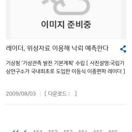
생하는 오염물질이다. 검댕은 태양빛을 흡수해서 대기의
날씨는 8월 상순 전반까지 지속되며, 주로 동해안 지방을
각 날 것이다. 기상이 악화되면 케이블카의 운행도 멈추는
온도를 상승시킨다. 중국과 인도에서 많은 양의 검댕이 배
중심으로 저온현상이 이어질 전망이다. 기후적으로 볼 때
데 걸어서 올라가고 걸어서 내려가니까 너무 고생하시는
출되고 있다. 석탄을 사용한 발전소와 가정 난방과 요리를
7월 하순부터 8월 상순까지는 북태평양고기압이 우리나
것 같아서 말이다. 한번 올라가는 것도 쉬운 것이 아니니
위해 나무를 많이 이용하고 있기 때문이다. 현재 중국은
라 부근으로 가장 많이 확장할 시점이다. 하지만 최근 우
깐 말이다. 그래도 나는 힘들고 불리한 조건 안에서도 열
검댕의 약 40%, 인도, 파키스탄, 방글라데시는 전체 검댕
리나라 부근의 상층 기압골 활동과 오호츠크해고기압의
심히 일해주시고 우리들에게 날씨를 알려주는 관악산 기
의 약 3분의 2가 요리하는 과정에서 배출 된다. 검댕은 중
발달로 당분간 북태평양고기압이 우리나라 쪽으로 확장
상관측소 직원 분들께 감사드린다. 마지막으로 이번 탐사
레이더, 위성자료 이용해 낙뢰 예측한다
국 북쪽지역의 가뭄과 남쪽지역의 홍수를 야기한다. 검댕
할 가능성은 낮을 것으로 전망된다.기상청 이(가) 창작한
를 통해서 나는 날씨에 매우 더 관심을 갖게 되었고, 힘들
의 또 다른 영향으로 인디안 몬순을 억제하여 히말라야 지
한여름에 ‘초가을 같은 날씨’ 왜? 저작물은 "공공누리" 출
지만 그래도 갔다 온 보람이 있는 것 같아서 좋다. 이번 탐
기상청 ‘기상관측 발전 기본계획’ 수립 [ 사진설명:국립기
역의 강설량을 줄어들게 만들었다. 인도양 상공에 떠있는
처표시-상업적이용금지 조건에 따라 이용 할 수 있습니
사를 마치고 이번 탐사가 가장 힘들었다는 걸 느끼고 다시
상연구소가 국내최초로 도입한 이동식 이중편파 레이더 ]
검댕으로 인해 해양표면에 그림자가 생겨(빛을 가려) 증
다.
한 번 항상 우리를 위해 힘써주시는 기상청 직원님들께 감
집중호우, 강풍, 폭설 등 위험기상 예보에 필수적인 기상
발량이 감소되었기 때문이다. 이러한 변화로 인해 수분공
사드린다. 앞으로는 날씨에 좀 더 관심을 가지고 뉴스에서
관측 능력이 대폭 향상된다. 기상청(청장 전병성)은 신속
급이 줄어들어(눈이 적게 내려) 빙하의 면적도 줄어든다.
2009/08/03
[ 다운로드 :
]
스포츠만 챙겨보지 말고 일기예보를 열심히 봐야겠다. 우
하고 정확한 위험기상정보 요구에 부응하고, 저탄소 녹색
검댕은 이렇게 동남아 지역에서 인디안 몬순의 수증기 공
리를 위해 힘써주시는 모든 기상청 직원님들 감사드립니
성장을 지원하기 위하여 ´2009~2013 기상관측 발전 기
급을 막고 산에 있는 빙하의 부피를 작게 만들어 10억 이
다. 조정민 청와대 어린이신문 ´푸른 누리´ 기자 (서울문
본계획´을 최근 수립하였다. 이 계획은 기상관측자료의 품
상의 인구에게 물 문제를 초래할 수 있다. 검댕은 이산화
창초등학교 / 6학년)기상청 이(가) 창작한 관악산 정상의
질향상, 해양·레이더·위성분야의 역량 확대, 국가기상관
탄소 다음으로 온난화에 기여한다. 이산화탄소는 수백 년
흰색 둥근 돔에는 무슨 일이? 저작물은 "공공누리" 출처
측자원의 활용도 제고, 기상장비산업의 활성화와 국제협