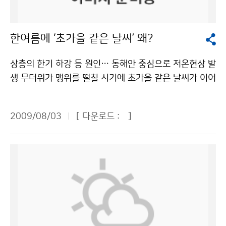
분석해 비구름의 상태를 원격 관측한다고 한다. 보통 반경
었습니다. TV로 볼 때는 쉬울 줄만 알았지만 막상 해보니
되어 기상방송을 체험할 수 있어 큰 인기를 끌 전망이다.
240㎞를 관측하는데, 최고 480㎞까지 관측이 가능해 관
어렵기도 하였습니다. 또 일기도를 그리기도 하고 풍향풍
체험 과정은 동영상 CD로도 제작해 준다. 7일(오후 2~3
한여름에 ‘초가을 같은 날씨’ 왜?
악산에서 부산의 기상현상까지 관측 가능하다고 한다. 또
속계도 만들어 보았습니다. 일기도를 그리려니 막막했지
시)은 MBC 배수연 기상 캐스터, 8일(오전 11~12시)에
기상 레이더는 비구름의 위치와 강도, 풍향과 풍속을 지도
만 쉽고 재미있는 선생님의 설명 덕분인지 술술 잘 그렸습
는 SBS 홍서연 기상 캐스터의 사인회도 열린다. 기후변
상층의 한기 하강 등 원인… 동해안 중심으로 저온현상 발
에 그릴 수 있다. 이렇게 비구름을 정확히 관측한 자료는
니다. 삐뚤빼뚤 이상하게 그려도 즐겁기만 했답니다. 또
화의 장은 일기예보와 태풍예보가 어떻게 만들어지고, 우
생 무더위가 맹위를 떨칠 시기에 초가을 같은 날씨가 이어
집중호우, 태풍 등 돌발적인 위험 기상을 조기에 탐지하고
풍향풍속계도 만들어 보았는데, 어려운 부분도 많았지만
리나라의 기후가 어떻게 변화해 미래는 어떤 모습으로 바
지고 있다. 지난 7월 21일부터 28일까지 우리나라의 전
추적 감시하는데 필수적이라고 한다. 여기서 수집된 정보
막상 만들고 나니 뿌듯하였습니다. 하나 더 만들고 싶다는
뀌는지, 지구가 왜 더워지는지 등을 알려 준다. 이해의 장
국 평균기온은 23.0℃로 평년(25.6℃)보다 2.6℃ 낮아
들은 태풍탐지, 집중호우, 천둥번개, 지역우량 측정 등에
생각도 하였지요. 선물은 갈릴레오 온도계를 받았는데, 처
에서는 측우기 실물 모형, 모의 토네이도 발생기, 기상사
2009/08/03
[ 다운로드 :
]
전국적으로 저온현상을 나타냈다. 7월 하순(21~31일)에
이용되며 10군데 기상레이더의 자료를 모두 취합해 최종
음 본지라 신기하고 예쁘기까지 하였습니다. 기상청 탐방
진 등이 전시되어 기상장비와 기상현상에 대한 궁금증을
서울의 평균기온은 25.1℃로 평년(26.2℃)보다 1.1℃ 낮
예보를 위해 기상청 본청으로 보내지게 된다. 기상레이더
은 보고, 듣고, 느끼는 유익한 체험이었습니다. 이번 기회
풀어준다. 이와 함께 소개의 장은 지역별 상세한 기상정보
았다. 부산의 평균기온은 22.6℃로 평년(25.8℃)보다 3.
를 통해 날씨에 대한 정보를 수집한 후 인터넷 등을 통해
를 통해 날씨에 대해 올바르게 알게 되었습니다. 알면 알
를 지리정보와 함께 제공하는 생활밀착형 기상서비스로
2℃ 낮았고, 대전의 평균기온은 22.8℃로 평년 (26.5℃)
기상청 본청에 알린다. 그러면 기상청 본청에서 다른 곳에
수록 재미있는 날씨의 세계로 푸른 누리 독자 여러분도 빠
국민들로부터 호응을 받고 있는 동네예보의 홍보 동영상,
보다 3.7℃ 낮았다. 광주와 제주는 평년보다 각각 2.7℃,
서 보고된 정보들을 슈퍼컴퓨터 등을 통해서 분석을 한 뒤
져 보세요! 하승연 청와대 어린이신문 ´푸른 누리´ 기자
기후변화 동영상, 기상청 소개 영상물 등을 상영한다. 교
2.9℃ 낮았고, 강릉은 7월 하순 평균기온이 21.5℃로 평
이 정보를 기상통보관이나 신문, 방송사 기자들을 통해 국
(천안수곡초등학교 / 6학년)기상청 이(가) 창작한 기상청
육과학기술부와 한국과학창의재단이 공동으로 주최하는
년(25.5℃)보다 무려 4.0℃나 낮았다. 덩달아 열대야도
민들에게 알린다. 이제야 방송이나 신문에서 본 기상예보
은 날씨만 예보한다? NO! 저작물은 "공공누리" 출처표
‘2009 대한민국과학축전’은 한국 최초의 우주발사체인
예전과 달리 크게 줄어들었다. 올해 들어 7월까지 서울에
가 어떻게 이루어지는지 이해가 갔다. 또 레이더 기지에서
시-상업적이용금지 조건에 따라 이용 할 수 있습니다.
‘나로호(KSLV-1) ’ 특별전, 해외 11개국 15개 단체가 참