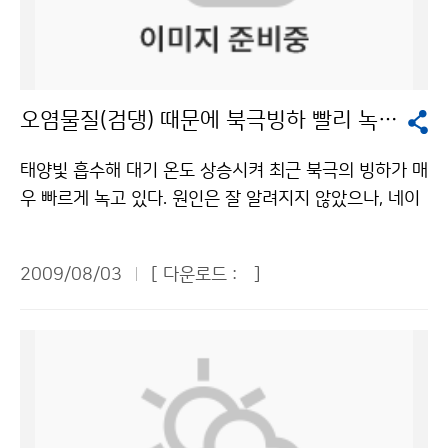
열대야가 나타난 것은 지난 16일 한 차례에 불과했다. 지
는 또 만일 기상 악화로 낙뢰 등 악성 기상 발생 시 각 기
가하는 해외과학체험관, 과학과 예술이 만나는 융합카페,
난해 7월 4회 발생한 것에 비하면 격세지감을 느끼게 할
지에 문자메시지(SMS)를 제공해 준다고 한다. 이곳에서
과학동아리 100곳이 운영하는 과학체험관, 과학융합강
정도이다. 7월 한 달간의 열대야 발생 횟수는 부산과 강릉
근무하는 직원들은 24시간 빈틈없이 기상을 관측한다고
연 등 다양한 볼거리로 관람객들의 눈길을 사로잡을 것으
이 각각 1회였고, 인천과 대전, 춘천은 단 한 차례도 열대
한다. 우리 어린이 기자들은 송수신장비와 신호처리 장치
로 기대된다. 당초 성인 1만원, 청소년 6000원의 입장료
오염물질(검댕) 때문에 북극빙하 빨리 녹는다
야가 발생하지 않았다. 대구와 울산이 3회, 광주가 6회로
가 설치된 2층과 회전 안테나가 자리 잡은 3층 돔 내부까
를 책정했을 정도로 수준 높은 많은 프로그램들을 마련했
상대적으로 많았다. 찜통 같은 무더위와 열대야로 사람들
지 구석구석 둘러봤다. 그런데 관악산 기상청에는 신기한
지만, 과학에 대한 국민들의 관심을 확대하기 위해 무료
태양빛 흡수해 대기 온도 상승시켜 최근 북극의 빙하가 매
을 지치게 하고 밤잠까지 설치게 해야 정상(?)인 시기에
사실이 하나 있었다. 관측소 직원 분은 본부와 레이더기지
관람으로 변경돼 누구나 부담 없이 관람할 수 있다.기상청
우 빠르게 녹고 있다. 원인은 잘 알려지지 않았으나, 네이
왜 갑자기 기온이 뚝 떨어지고 선선해졌을까. 기상청은 우
는 한곳에 모여 있는데, 본부의 주소는 경기도로 되어있고
이(가) 창작한 해시계를 만들까, 기상 캐스터가 될까? 저
처의 최근 자료(2009년 7월)에 의하면 오염물질인 검댕
리나라 상층의 한기가 하강하면서 건조하고 청명한 날씨
레이더기지는 서울로 되어있다고 설명해 주었다. 이것은
작물은 "공공누리" 출처표시-상업적이용금지 조건에 따
(black carbon)이 빙하를 녹이는 주범 중 하나라는 연구
를 보이고 있고, 또한 동해 북부 해상으로 오호츠크해고기
본부와 레이더 기지 사이에 서울과 경기도의 경계선이 있
2009/08/03
[ 다운로드 :
]
라 이용 할 수 있습니다.
결과가 발표되었다. 네이처에 따르면 검댕이 북극의 온도
압이 확장하면서 우리나라에 북동류가 유입되어 동해안
다는 증거이다. 한편, 관악산 기상관측소가 왜 꼭 산 정상
를 빠르게 상승시켜 빙하 녹는 속도가 빨라지고 있고, 또
지방을 중심으로 7월부터 저온 현상이 나타난 것으로 분
에 있는지도 궁금했었는데 그 이유는 산정상이 기상관측
한 동남아 지역의 강수형태를 변화시킨다는 것이다. 검댕
석하고 있다. 이와 같은 현상은 지난 6월 상순부터 티벳
도 잘 할 수 있다는 이유 때문이었다. 나는 우리나라의 첨
(black carbon)은 자연적으로 발생하는 산불, 농사를 위
동쪽 상공과 우리나라 동쪽 상공에 비정상적으로 기압능
단기상관측 시설을 보고 우리나라 과학발전 수준에 대해
해 인위적으로 발생시키는 불, 난방이나 요리를 위해 나무
이 발달하고, 그 중간에 위치한 우리나라 부근으로 북쪽의
놀랍지 않을 수 없었다. 만일 우리나라의 기상이 악화된다
를 태울 때 발생하는 연기, 자동차, 석탄발전소등에서 발
한기가 남하하였기 때문이다. 최근의 초가을처럼 선선한
면 나는 관악산 기상관측소에서 일하는 사람들이 먼저 생