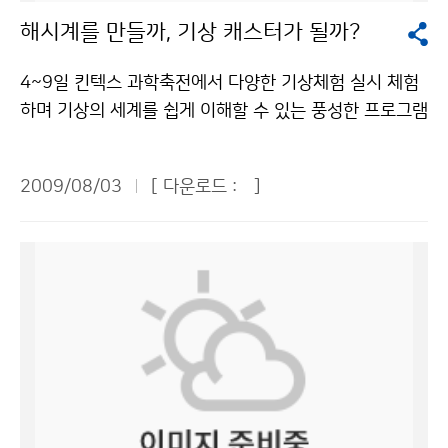
자가 반응이 없거나 숨을 쉬지 않는다면 즉시 심폐기능소
8월 중순에는 구름 낀 날이 많고, 하순에는 흐린 날이 많
역의 바람과 구름의 움직임을 잡아왔던 곳이라니…” 다시
용하여 우리는 보다 정확한 날씨 정보를 알 수 있습니다.
해시계를 만들까, 기상 캐스터가 될까?
생술을 해야 한다. 낙뢰를 맞은 사람에게는 전류가 흐르지
겠으며, 9월 상순에는 구름이 끼는 날이 많을 것으로 전망
한번 관악산 기상관측소에 대한 생각이 새롭게 느껴졌다.
그리고 국가 기상센터에서 하는 일도 알아보았습니다. 국
않기 때문에 만져도 안전하다. 응급처치를 하고 나서 부상
된다.기상청 이(가) 창작한 8월 중순 무덥고 중부지방 국
우리는 레이더 기지 안으로 들어갔다. 관측소 내부에는 기
가 기상센터에서는 오늘의 날씨를 예보합니다. 날씨 관측
4~9일 킨텍스 과학축전에서 다양한 기상체험 실시 체험
자를 안전한 곳으로 옮겨야 한다. 낙뢰는 같은 장소에 두
지성호우 가능성 저작물은 "공공누리" 출처표시-상업적
상레이더와 일기도들을 직접 보고 설명을 들을 수 있어 기
은 세계에서 동시에 이루어지며 정보도 교환을 한다고 합
하며 기상의 세계를 쉽게 이해할 수 있는 풍성한 프로그램
번 칠 수도 있다. 119 또는 1339(지역응급의료기관)에
이용금지 조건에 따라 이용 할 수 있습니다.
상예보가 만들어지는 과정을 엿볼 수 있었다. 레이더 기지
니다. 그리고 총 4번의 일기예보를 발표하며 각 지방에도
이 마련된다. 4일부터 9일까지 일산 킨텍스에서 열리는
전화하면 도움을 받을 수 있다.기상청 이(가) 창작한 천둥
에는 계단이 있는데 그 계단 위에는 나보다 훨씬 큰 확성
기상대가 있다고 합니다. 마지막으로 기자단 친구들은 국
‘2009 대한민국과학축전’의 기상청 전시관을 찾으면 측
소리 들리면 실내로 들어가라! 저작물은 "공공누리" 출처
기모양의 안테나가 있었다. 거기서 어떤 화면을 봤는데 노
2009/08/03
[ 다운로드 :
]
가 지진센터를 견학하였습니다. 이곳에서는 지진을 감지
우기의 역사부터 일기예보의 생산과정까지 날씨와 관련
표시-상업적이용금지 조건에 따라 이용 할 수 있습니다.
란 광선이 보였다. 그런데 눈으로는 보이지 않았다. 신기
하는 일을 합니다. 지진은 맨틀에 대류가 생기고 지진파가
된 모든 것을 한 자리에서 알 수 있다. 기상청(청장 전병
해서 여쭤봤더니 그것은 전파라고 했다. 레이더 기지에 이
지표면까지 전해져서 지각변동이 일어나게 되어 생깁니
성)은 전시회에서 소개의 장, 이해의 장, 체험의 장, 기후
런 큰 안테나가 있는 줄 몰랐고 세상에 이렇게 큰 안테나
다. 지진의 3요소는 시각, 위치, 크기가 있습니다. 크기(규
변화의 장 등 다양한 프로그램을 통해 기상과학과 기후변
가 있다는 사실조차도 몰랐었는데 이번 기회를 통해 알게
모, 진도)는 총 12단계로 나뉘며 지진계를 통해 지진의 흔
화의 심각성 등을 국민들에게 알릴 계획이다. 방학을 맞은
되었다. 이곳에 설치된 일명 ‘S-band’ 레이더는 거대한
들림 정도를 파악합니다. 새로운 사실로는 우리나라도 지
청소년들이 놓치지 말아야 할 것은 체험의 장이다. 해시계
접시형 안테나다. 축구공 모양의 레이더 돔 안에는 직경
진이 많이 일어난다고 합니다. 우리나라도 결코 지진의 안
앙부일구와 풍향풍속계를 만들어 보며 기상 관측장비의
8.5m 접시형 안테나가 자리 잡고 있었다. 이 안테나가 2
전지대가 아닌 것입니다. 기자단 친구들이 지쳐있을 무렵,
원리와 중요성을 배울 수 있고, 기상방송을 체험하는 등
4시간 360도 수평 회전하면서 대기 중에 발사하는 전자
조금의 휴식시간을 가진 뒤 체험학습을 하였습니다. 내가
유익한 현장학습의 기회이기 때문이다. 특히 ‘기상방송 체
기파가 구름, 비, 눈, 우박 등에 부딪혀 되돌아오는 신호를
기상캐스터가 되어 날씨를 예보를 하였는데 무척 재미있
험관’은 관람객이 가상 스튜디오에서 직접 기상 캐스터가