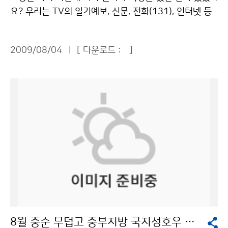
체에 떨어지기 쉽기 때문이다. 등산용 스틱이나 우산처럼
전이나 과학기술 발전에 매우 중요하다”면서 “어린이 여
요? 우리는 TV의 일기예보, 신문, 전화(131), 인터넷 등
긴 물체는 땅에 뉘어 놓고 몸에서 떨어뜨려야 한다. 암벽
러분이 기상청에 대해 더 많은 관심을 가져달라”고 당부
을 통해 다양한 방법으로 정확한 날씨 정보를 알 수 있습
위에서는 즉시 안전한 장소로 이동하되, 키 큰 나무 밑은
했다. 이어 우리 어린이 기자들은 기상청을 돌아다니며 기
니다. 이곳에서는 국민들이 안전하고 편리한 생활을 할 수
낙뢰가 떨어지기 쉬우므로 피해야 한다. 야영 중일 때는
2009/08/04
[ 다운로드 :
]
상청이 하는 일에 대해 소개를 받았다. 우리나라 기상청은
있도록 날씨 정보를 제공해 주기도 합니다. 이곳은 바로
침낭이나 이불을 깔고 앉아 몸을 웅크리고 있는 것이 좋
지상기상관측을 비롯하여 고층, 해양, 항공, 레이더, 지진
기상청입니다. 지난 7월 22일(수)에 80여 명의 푸른 누
다. 야외에서 낙뢰가 칠 때도 주의해야 한다. 천둥소리를
등 10개의 분류별 기상관측을 수행하고 있다고 한다. 지
리 기자단 친구들은 기상청 및 관악산 기상 관측소를 견학
들었다면, 비록 먼 거리에서 천둥소리가 나더라도 즉시 튼
상기상은 77개소의 유인관측소와 464개소의 무인 자동
하였습니다. 평소 과학에 관심이 많거나 미래의 꿈이 기상
튼한 건물의 실내로 들어가는 게 안전하다. 평지에서 낙뢰
기상 관측망을 약 13km 간격으로 운영하고 있다. 또 5개
캐스터인 친구들까지 무척 많은 친구들이 탐방에 참여하
가 칠 때는 몸을 가능한 낮게 하고 물이 없는 움푹 파인 곳
의 해양기상관측부이, 8개의 해양기상관측 등표, 1척의
였습니다. 기자단 친구들은 정보통신센터, 국가기상센터,
으로 대피해야 한다. 평지에 있는 나무나 키 큰 나무는 낙
해양기상관측선을 운영하고 있다. 그리고 14개소의 고층
국가지진센터를 견학하고 체험학습을 하며 즐거운 시간
뢰가 칠 가능성이 크므로 피하는 게 좋다. 골프장에서는
기상관측, 10개소의 기상레이더관측, 13개 지점의 항공
을 보냈습니다. 기상청은 신속하고 정확하며 가치 있는 서
골프를 즉시 중단하고, 골프채는 몸에서 떨어뜨리고 건물
관측, 107개소의 지진관측과 21개소에서의 낙뢰관측업
비스를 실현하기 위해 많은 일을 하고 있습니다. 환경의
이나 낮은 장소로 대피해야 한다. 자동차에 타고 있을 때
무를 수행하고 있다고 한다. 기상청은 일기예보 뿐 아니라
변화로 자연재해로부터 국민의 생명과 재산을 보호하며
는 차를 세우고, 차의 창문을 닫고 차 안에 그대로 있는 것
태풍의 진로까지 파악해 피해를 사전에 예방하는 차원으
기후가 어떻게 변하고 있는지 예측을 합니다. 그리고 홈페
이 안전하다. 낚시를 하는 사람은 낚싯대를 몸에서 떨어뜨
로 있는 것이라고 했다. 기상청에서는 이런 대부분의 일을
이지에서 과거와 현재, 미래에 대한 기상정보를 제공하기
리고 몸을 가능한 낮춰야 한다. 주위에 아무런 장애물이
8월 중순 무덥고 중부지방 국지성호우 가능성
각종 기상관측기기와 1초에 몇 억 개의 계산을 할 수 있는
도 합니다. 기상청은 일기예보를 통하여 국민들에게 필요