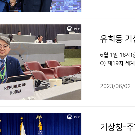
유희동 기
6월 1일 18시
O) 제19차 
집행이사회는 동
193개 회원국 
2023/06/02
청장이 위원을 