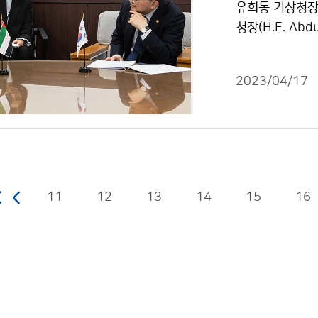
유희동 기상청장
청장(H.E. Ab
논의하였다.
2023/04/17
11
12
13
14
15
16