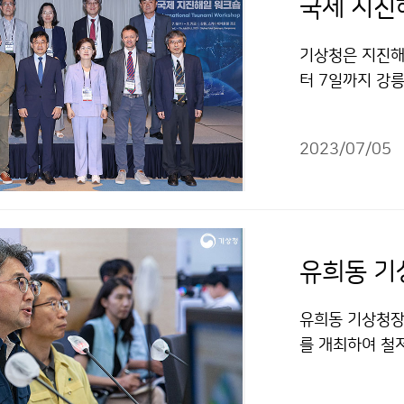
국제 지진
기상청은 지진해
터 7일까지 강
2023/07/05
유희동 기
유희동 기상청장
를 개최하여 철
한 사전 점검을