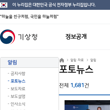
이 누리집은 대한민국 공식 전자정부 누리집입니다.
"하늘을 친구처럼, 국민을 하늘처럼"
정보공개
알림·자료
알림
알림
포토뉴스
공지사항
포토뉴스
전체
1,681
건
보도자료
보도설명
인사소식