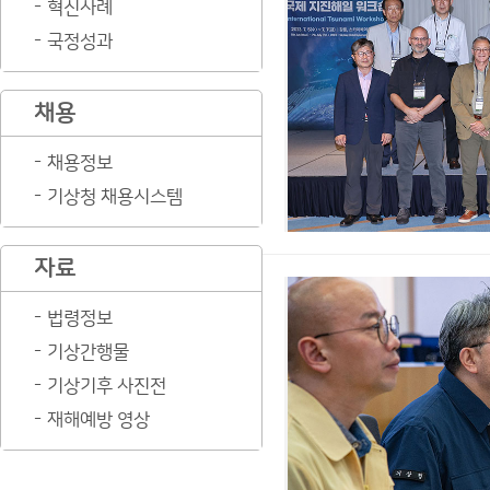
혁신사례
국정성과
채용
채용정보
기상청 채용시스템
자료
법령정보
기상간행물
기상기후 사진전
재해예방 영상