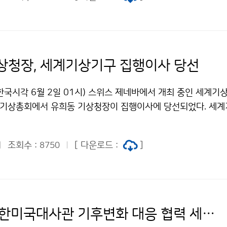
상청장, 세계기상기구 집행이사 당선
(한국시각 6월 2일 01시) 스위스 제네바에서 개최 중인 세계기
세계기상총회에서 유희동 기상청장이 집행이사에 당선되었다. 세
 기구의 각종 과학기술 프로그램 운영과 예산 등을 총괄, 조정
중 37개국 위원으로 구성되며, 지역별로 배정된 의석수에 따라 
조회수 :
[ 다운로드 :
]
8750
맡는다.
기상청-주한미국대사관 기후변화 대응 협력 세미나