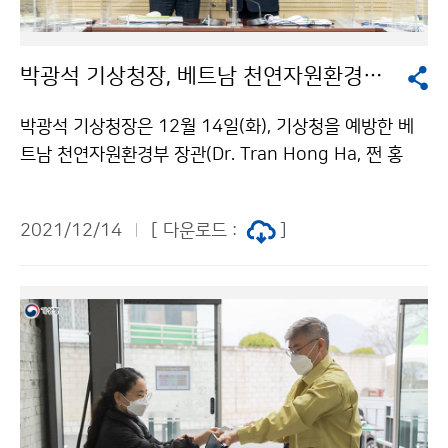
박광석 기상청장, 베트남 천연자원환경부 장관과 기상협력 방안 논의
박광석 기상청장은 12월 14일(화), 기상청을 예방한 베
트남 천연자원환경부 장관(Dr. Tran Hong Ha, 쩐 홍
하)와 한-베트남 기상청 간 협력 사안에 대해 논의하였습
니다. ※ 베트남 기상청은 천연자원환경부(MONRE) 소
2021/12/14
[ 다운로드 :
]
속임