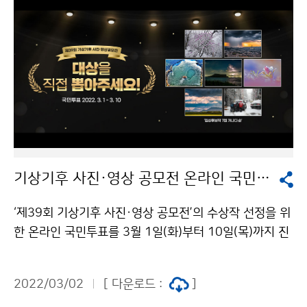
상 공모전 주요 작품▼ (대상) 국지성 호우 / 김주형 作(금
상) 성산일출봉에 구름, 번개 / 유수기 作(은상) 용오름 현
상 / 김용천 作(은상) 시련 속의 아름다운 할미꽃 / 김영
곤 作(동상) 5월의 폭설 / 노경남 作(동상) 빙하 / 남상우
作(동상) 폭설이 내리던 날 2 / 박연서 作(특별상) 강풍과
폭설 그리고 그 후 / 이종열 作(특별상) 남한강변 물안개
/ 박영만 作(특별상) 월출산과 운해 / 이갑의 作
기상기후 사진·영상 공모전 온라인 국민투표 진행
‘제39회 기상기후 사진·영상 공모전’의 수상작 선정을 위
한 온라인 국민투표를 3월 1일(화)부터 10일(목)까지 진
행합니다. 국민투표는 공모전 누리집(www.weather-p
hoto.kr)에서 3월 1일(화) 9시부터 3월 10일(목) 24시
2022/03/02
[ 다운로드 :
]
까지 참여하실 수 있습니다. ▼제39회 기상기후 공모전