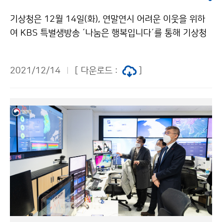
보의 추정규모와 위치를 기반으로 전국에 송출되었음 -
기상청은 12월 14일(화), 연말연시 어려운 이웃을 위하
지진정보: 2021년 12월 14일 17시 22분 ※ 지진정보
여 KBS 특별생방송 ´나눔은 행복입니다´를 통해 기상청
는 위 조기경보를 지진분석사가 수동으로 분석한 정보임
직원들이 함께 모은 성금을 전달하였습니다.
○ 이번 지진(규모 4.9)으로 인한 지진해일 발생 가능성
은 없음 ○ 기상청 계기관측(1978년) 이후, 이번 지진은
2021/12/14
[ 다운로드 :
]
역대 규모 순위 11번째에 해당하며, 이번 지진의 진앙 50
km 이내에서 규모 2.0 이상 지진은 31회 발생하였음