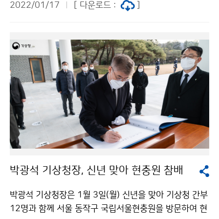
2022/01/17
[ 다운로드 :
]
집(www.weather-photo.kr)을 통해 1월 17일(월)부
터 2월 15일(화) 까지 접수할 수 있습니다. ※ 자세한 내
용은 공모전 누리집에서 확인하시기 바랍니다.
박광석 기상청장, 신년 맞아 현충원 참배
박광석 기상청장은 1월 3일(월) 신년을 맞아 기상청 간부
12명과 함께 서울 동작구 국립서울현충원을 방문하여 현