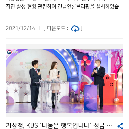
지진 발생 현황 관련하여 긴급언론브리핑을 실시하였습
니다. □ 지진발생 현황 ○ 발생시각: 2021년 12월 14
일 17시 19분 14초 ○ 발생위치: 제주 서귀포시 서남서
2021/12/14
[ 다운로드 :
]
쪽 41km 해역(33.09°N, 126.16°E) ○ 규모: 4.9(ML)
○ 발생깊이: 17km ○ 계기진도: 최대진도 Ⅴ(제주), Ⅲ
(전남), Ⅱ(경남, 광주, 전북) ※ 유감신고 현황(12월 14
일 17시 45분 기준 : 제주 50건, 전남 27건, 광주 4건,
대전 4건, 부산 2건, 서울 2건) ※ 여진 발생 현황(2021.
12. 14. 19:00 기준): 총 6회 발생 ○ 지진 통보 현황 -
최초관측: 2021년 12월 14일 17시 19분 18초(발생 후
4초) - 조기경보: 2021년 12월 14일 17시 19분 30초
(최초관측 후 12초) ※ 조기경보(내륙/해역지진: 규모 5.
0 이상)는 지진조기경보시스템에 의해 자동으로 발표 ※
이번 지진의 경우, 최초 마라도(한국지질자원연구원) 지
진관측소에서 관측(17시 19분 18초) 이후 12초 후 조기
기상청, KBS ´나눔은 행복입니다´ 성금 전달
경보 발표 ※ 지진재난문자방송(긴급재난문자)은 조기경