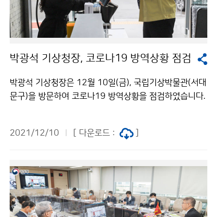
박광석 기상청장, 코로나19 방역상황 점검
박광석 기상청장은 12월 10일(금), 국립기상박물관(서대
문구)을 방문하여 코로나19 방역상황을 점검하였습니다.
기상청은 코로나19 특별방역점검기간(12.3.~12.31.)
동안 국립기상박물관 및 국립기상과학관(4소)에 방문하
2021/12/10
[ 다운로드 :
]
는 관람객의 안전을 지키기 위해 기상청장을 방역책임관
으로 지정하여 지속적으로 현장의 방역상황을 직접 점검
할 예정입니다.