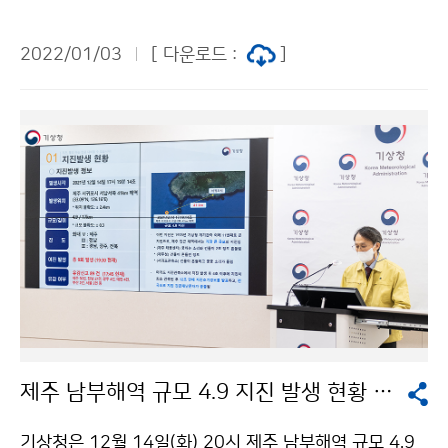
충탑에 헌화 및 분향하고, 순국선열과 호국영령에 참배하
였습니다. 국민을 위협하는 기상이변과 위험기상으로부터
2022/01/03
[ 다운로드 :
]
국민 안전과 생명을 지키는 든든한 한 해를 만들어가겠습
니다.
제주 남부해역 규모 4.9 지진 발생 현황 긴급언론브리핑 실시
기상청은 12월 14일(화) 20시 제주 남부해역 규모 4.9