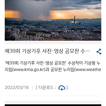
제39회 기상기후 사진·영상 공모전 수상작 발표
‘제39회 기상기후 사진·영상 공모전’ 수상작이 기상청 누
리집(www.kma.go.kr)과 공모전 누리집(www.weathe
r-photo.kr)을 통해 발표되었습니다. 이번 공모전에는
총 4,144점의 작품이 참여했으며, 치열한 경쟁 끝에 △사
2022/03/16
[ 다운로드 :
]
진 부문 37점 △영상 부문 3점 △총 40점의 작품이 선정
되었습니다. 작품 응모와 국민투표로 함께 해주신 모든 분
들께 감사드립니다. ▼제39회 기상기후 공모전 사진·영