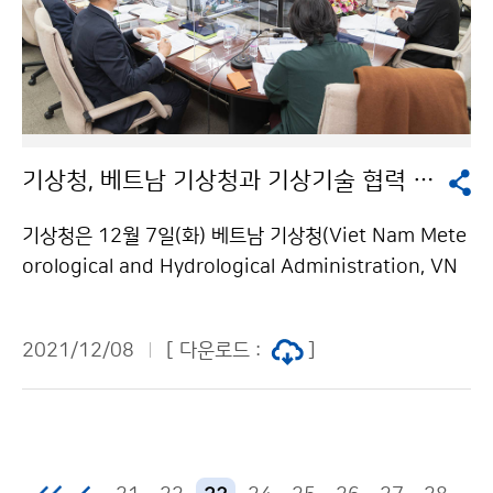
기상청, 베트남 기상청과 기상기술 협력 강화
기상청은 12월 7일(화) 베트남 기상청(Viet Nam Mete
orological and Hydrological Administration, VN
MHA)과 제6차 한-베트남 기상협력회의를 개최하였습니
다. 이번 회의에서 양 기관은 △기상레이더 자료 활용 기
2021/12/08
[ 다운로드 :
]
술 △천리안 위성 2A호 자료 활용과 향후 계획 △기상예
보 기술 등을 주요 안건으로 논의하였습니다.