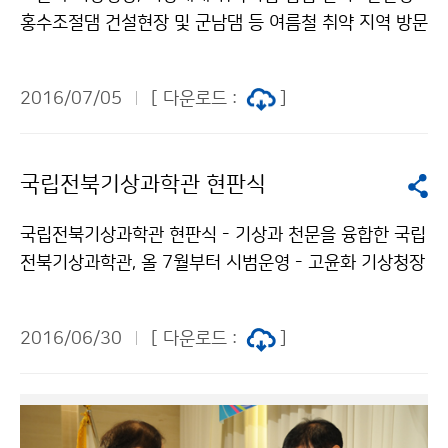
홍수조절댐 건설현장 및 군남댐 등 여름철 취약 지역 방문
- 고윤화 기상청장은 7월 5일(화), 여름철 기상재해 취약
지역 점검 차 경기도 연천군 한탄강 홍수조절댐 건설현장
2016/07/05
[ 다운로드 :
]
과 군남댐을 직접 방문해 댐 건설 추진 상황 및 수해방지
종합대책에 대한 설명을 들었습니다.. 고 청장은 다가올
장마와 위험기상에 대한 인식을 높이고, 집중호우 시 계획
국립전북기상과학관 현판식
저수와 댐 방류로 홍수피해를 예방해 줄 것을 당부했습니
다.
국립전북기상과학관 현판식 - 기상과 천문을 융합한 국립
전북기상과학관, 올 7월부터 시범운영 - 고윤화 기상청장
은 6월 30일(목) 기상청과 정읍시의 융합행정으로 구축
한 ‘국립전북기상과학관’ 현판식에 참석하였습니다. 국립
2016/06/30
[ 다운로드 :
]
전북기상과학관은 현재 △천체투영관 △기상기후전시실
△지구환경 3차원가시화시스템 △천체관측실로 구성되
어 있으며, 7월부터 시범 운영을 거쳐 △기상현상 가상현
실체험시설 △다면영상체험관 △야외기상과학마당 조성