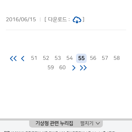
로 9급 신규자 조직 적응능력 향상 교육을 실시합니다. 지
난 6월 13일 입교식을 시작으로 7월 22일까지 6주에 걸
2016/06/15
[ 다운로드 :
]
쳐 예비 공직자의 기본자세와 기상청 비전 공유 및 조직문
화 이해 교육 등이 진행됩니다. 이번 교육이 신규자들의
공직가치관 함양은 물론 기상업무를 체계적으로 습득할
수 있는 기회가 되기를 바랍니다.
51
52
53
54
56
57
58
55
59
60
기상청 관련 누리집
펼치기