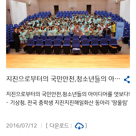
국민안전처와 밥상공동체연탄은행이 함께 추진하고 있다.
기상청은 기후변화로 매년 폭염강도가 높아지고 있는 상
황인만큼 관계부처와 지역사회, 기업 등과 민관협력을 강
화해 폭염피해 예방을 위한 홍보를 확대하겠습니다.
지진으로부터의 국민안전,청소년들의 아이디어를 엿보다!
지진으로부터의 국민안전,청소년들의 아이디어를 엿보다!
- 기상청, 전국 중학생 지진지진해일화산 동아리 ‘땅울림’
결성식 개최 - 기상청(청장 고윤화)은 7월 9일(토), 전국
각지의 중학교 지도교사와 학생으로 구성된 총 30팀, 16
2016/07/12
[ 다운로드 :
]
5명의 땅울림 동아리 단원들이 참석한 가운데 중학생 지