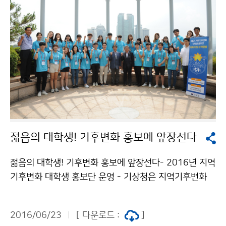
은 2006년부터 기상정보의 활용 확대와 기상산업 진흥
을 목적으로 시작되었으며, △기상정보 활용 △기상산업
진흥 △아이디어 제안 등 3개 부문으로 나누어 시상합니
다. 이번 기상산업대상 대상(국무총리상)은 기상정보 활
용 부문에서 가장 높은 점수를 받은 ´대상FNF㈜´로 선정
됐습니다. 또한 이와 관련해 ´기상정보를 활용한 경제적
가치 창출´이라는 주제로 언론인 정책 브리핑도 실시하였
습니다.
젊음의 대학생! 기후변화 홍보에 앞장선다
젊음의 대학생! 기후변화 홍보에 앞장선다- 2016년 지역
기후변화 대학생 홍보단 운영 - 기상청은 지역기후변화
과학정보에 대한 이해확산을 위하여 "지역기후변화 대학
생 홍보단" 을 운영하고 있습니다. 올해에는 총 10팀(29
2016/06/23
[ 다운로드 :
]
명)이 5기 홍보단으로 위촉되었으며, 8월까지 기후변화