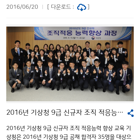
통하기 위해 6월 19일(일)부터 22일(수)까지 서울 삼성
2016/06/20
[ 다운로드 :
]
동 코엑스에서 열리는 ‘2016 정부3.0 국민체험마당’ 에
참여합니다. 이번 행사에서 ‘날씨 영향예보’ 스마트관 및
‘날씨 빅데이터’ 데이터관 등 2개 부스와, 모습과 날씨변
화를 한눈에 볼 수 있는 3차원 입체영상인 ‘지구온’과 기
상캐스터를 직접 체험해 볼 수 있는 ‘날씨방송 체험관’을
운영합니다. 고윤화 기상청장은 “이번 정부3.0 국민체험
마당 행사가 국민 행복과 편의를 위한 기상청의 정책추진
노력을 알릴 좋은 기회이며, 앞으로도 정부3.0 가치에 부
합하는 국민 맞춤형 기상서비스 제공을 위해 끊임없이 노
력하겠습니다.” 라고 밝혔습니다.
2016년 기상청 9급 신규자 조직 적응능력 향상 교육
2016년 기상청 9급 신규자 조직 적응능력 향상 교육 기
상청은 2016년 기상청 9급 공채 합격자 35명을 대상으