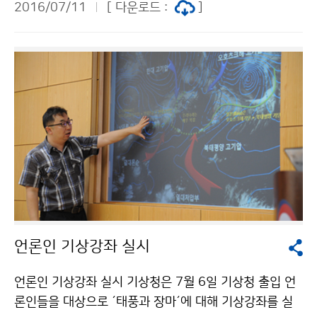
2016/07/11
[ 다운로드 :
]
력을 향상하고 국제적 예보관 양성을 위해 공적개발원조
(ODA) 사업으로 운영되며, 수치예보 이론과 실습, 위험기
상 조기감시 역량, 영향예보 등에 대해 현지 적용 중심으
로 교육을 하게 됩니다.
언론인 기상강좌 실시
언론인 기상강좌 실시 기상청은 7월 6일 기상청 출입 언
론인들을 대상으로 ´태풍과 장마´에 대해 기상강좌를 실