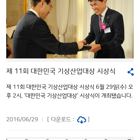
이 완료되는 12월에 정식 개관할 예정입니다. 국립전북기
상과학관은 천문과 기상이 융합된 특화된 과학관으로 청
소년들에게는 천문뿐만 아니라 기상인 체험전문 교육관
으로서의 역할을 톡톡히 해낼 것으로 기대됩니다.
제 11회 대한민국 기상산업대상 시상식
제 11회 대한민국 기상산업대상 시상식 6월 29일(수) 오
후 2시, ‘대한민국 기상산업대상’ 시상식이 개최됐습니다.
※대한민국 기상산업대상기상정보를 기업경영에 활용한
사례, 기상산업 육성 및 국가경쟁력 강화에 기여한 사례,
2016/06/29
[ 다운로드 :
]
기상산업 신사업・신기술・정책개발 아이디어를 발굴・시상
하여 기상정보의 경제적 가치에 대한 국민적 인식을 제고
하는 시상 올해로 11회째를 맞는 대한민국 기상산업대상