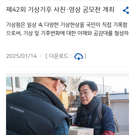
제42회 기상기후 사진·영상 공모전 개최
기상청은 일상 속 다양한 기상현상을 국민이 직접 기록함
으로써, 기상 및 기후변화에 대한 이해와 공감대를 형성하
기 위해 ‘제42회 기상기후 사진·영상 공모전’을 개최한다.
이번 공모전은 1월 14일(화)부터 2월 13일(목)까지 공모
2025/01/14
[ 다운로드 :
]
전 누리집(www.weather-photo.kr)을 통해 대한민국
국민 누구나 참여할 수 있다. ※ 문의: 제42회 기상기후
사진·영상 공모전 사무국 / 070-8098-2085