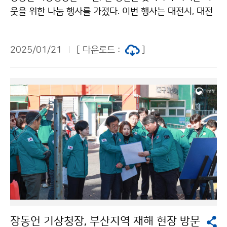
웃을 위한 나눔 행사를 가졌다. 이번 행사는 대전시, 대전
자원봉사연합회와 함께 진행하였고, 기상청 봉사 동호회
단비회 회원 등 직원 30여 명이 참석하여 후원금을 기부
2025/01/21
[ 다운로드 :
]
하고 명절 위문 물품 100세트를 취약계층 100가구에 전
달하였다.
장동언 기상청장, 부산지역 재해 현장 방문