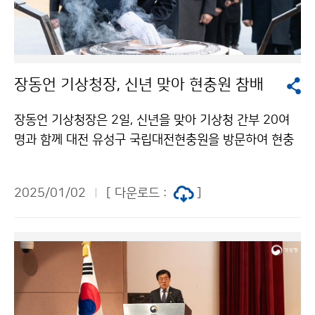
장동언 기상청장, 신년 맞아 현충원 참배
장동언 기상청장은 2일, 신년을 맞아 기상청 간부 20여
명과 함께 대전 유성구 국립대전현충원을 방문하여 현충
탑에 분향하고 순국선열과 호국영령에 참배했다.
2025/01/02
[ 다운로드 :
]