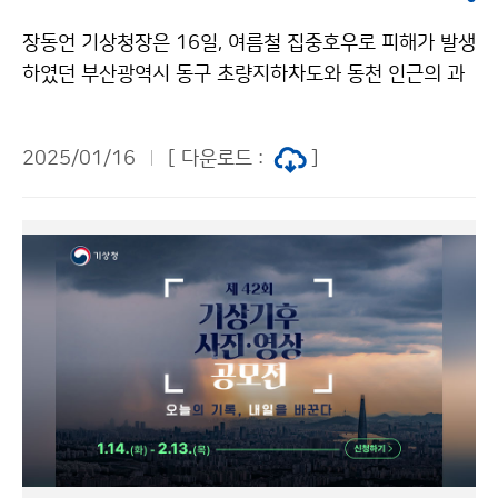
장동언 기상청장은 16일, 여름철 집중호우로 피해가 발생
하였던 부산광역시 동구 초량지하차도와 동천 인근의 과
거 침수지역을 이은정 부산지방기상청장, 부산시 동구 부
구청장 등 부산시 관계자와 함께 방문하여 현장을 점검하
2025/01/16
[ 다운로드 :
]
였다.