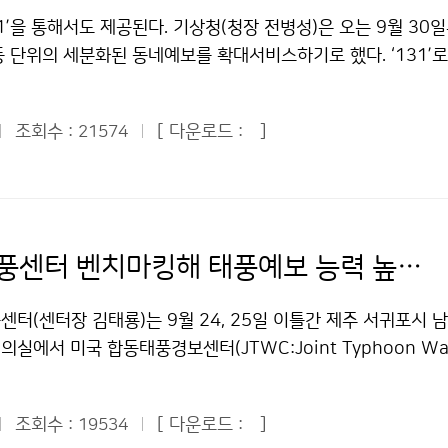
생한 지진해일 때도 우리나라에는 영향이 없었다. 문의 : 지진
어장은 제주도 주변 해역을 중심으로 서해중부 및 동해남부 해역
1’을 통해서도 제공된다. 기상청(청장 전병성)은 오는 9월 30일
83기상청 이(가) 창작한 남태평양 통가 지진해일 한국에 영향 없
. 노무라입깃해파리는 10월에도 지속적으로 전국에 대량 출현하
동 단위의 세분화된 동네예보를 확대서비스하기로 했다. ‘131’
처표시-상업적이용금지 조건에 따라 이용 할 수 있습니다.
 커튼원양해파리도 연근해역에 지속적으로 소량 출현할 것으로
역까지 상세한 동네날씨를 알 수 있다. 집 전화와 KT 인터넷 전
돌발기상악화로 인한 해양사고가 여름철(6~8월) 대비 약 18건
,527개 읍면동의 날씨 예보를 제공받을 수 있다. 휴대전화와 KT
에는 어선 사고비율이 평균대비 약 4% 많아, 해양 안전에 유의
조회수 :
[ 다운로드 :
]
21574
넷전화, 전화를 건 사람이 현재 위치가 아닌 다른 지역의 날씨를
연근해선박기상정보’에는 기상전망정보 외에도 스쿠버다이빙 정보,
 시군의 예보를 서비스 한다. ‘131’을 통한 동네예보 서비스는
정보와 주의사항 등 연근해 선박관련 종사자 및 일반인에게도 유
하는 지역에 대한 기상정보를 제공함으로써 기상정보의 사각지
되어 있다. ´연근해 선박 기상정보´는 기상청 홈페이지(날씨정
 대중화와 예보에 대한 체감만족도를 향상시키며, 기상재해로부
 선박 기상 정보)에서 매월 말일에 확인할 수 있다. 문의 : 
보호하는데도 기여할 전망이다. 3시간 단위로 읍면동 지역별로
美 합동태풍센터 벤치마킹해 태풍예보 능력 높인다
0745기상청 이(가) 창작한 10월 하순 동해안 ‘너울성 고파’ 안
하는 동네예보는 2008년 10월부터 시행되었으며, 지금까지는
"공공누리" 출처표시-상업적이용금지 조건에 따라 이용 할 수 있
 제공되었다. 기상청은 (주)KT와 협력하여 올해 4월부터 ‘13
터(센터장 김태룡)는 9월 24, 25일 이틀간 제주 서귀포시 
위한 프로그램 개발 및 시스템 구축 사업에 착수하였고, 2차례
실에서 미국 합동태풍경보센터(JTWC:Joint Typhoon War
0일부터 정상운영을 시작하게 되었다. ‘131’ 전화는 1988년 전
팔비(Robert Falvey) 센터장과 태풍전문가 에드워드 후쿠다(Edw
로 예보관이 직접 음성을 녹음한 것이 서비스의 시초였으며, 정
초청한 가운데 ‘태풍 감시·분석 및 예보능력 향상을 위한 토론회’
러 차례 시스템을 개선해 왔다. 9월 30일부터는 동네예보를 
조회수 :
[ 다운로드 :
]
19534
는 미국의 태풍감시 및 분석방법, 예보절차, 예보관 교육 및 훈련