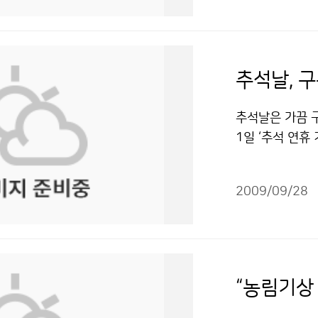
템(TTS)을 활
자료 활용 현황 
입하여 이용자가 
를 예보하고 있
이용하는 대표적
하고, 국가태풍
활정보 서비스인 
에 대하여 조언
추석날, 구
만 이용할 수 
센터와 긴밀한 
통해서도 읍면동
계획이다. 이날
추석날은 가끔 구
고정석 2181-
음과 같다. ▲인
1일 ‘추석 연휴
"공공누리" 출
군과 공군이 공
는 비는 늦은 
압 감시 및 예보
오전에는 대부분
협력, 예보관 훈
2009/09/28
2일 새벽 사이에
태풍의 87%를 
향으로 북한도 차
때문이다. 하지
다의 물결은 기압
중요시 하며, 
다소 높게, 그 
예보관의 실수가
국 중부지방을 
“농림기상
(Typhoon D
다. 추석인 3일
여 약 3년간 
하한 서울·경기