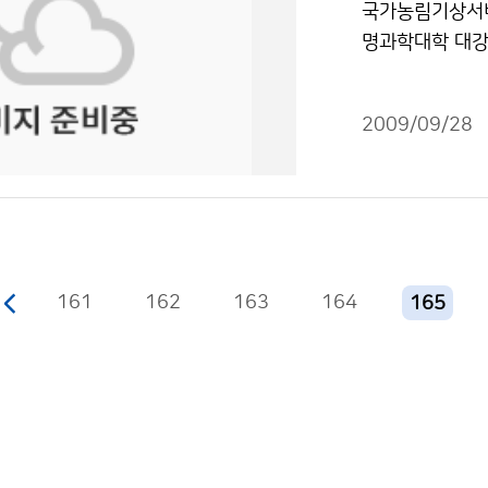
국가농림기상서비
하며, 본인이 원
후 늦게나 저녁에
명과학대학 대강
도달하지 못하면
가끔 구름이 많겠
기상 선진화, 녹
모델 결과를 활
많은 가운데, 구
유관기관 정책담당
두 활용하고 있
은 전 해상에서 
2009/09/28
주제발표 및 지
마루 축의 움직임
서울의 보름달 뜨
협력에 대한 전
태풍센터 강남영 
의 머리 위에 위
구를 활성화하고
풍예보 능력 높
간 중 내륙지방
비스를 제공하는
수 있습니다.
가 필요하다. 문
기상청 기상선진화추진
이로 보름달 볼
oma Meson
161
162
163
164
용 할 수 있습니
165
용사례를 소개하
진’을 주제로 
과 활용이 필요
원) 박사는 양
하였고, 이명보
서 산림재해분야