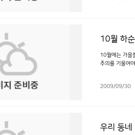
또한 일본기상청
0.5ｍ)하였고,
나와 부근 오후 
러나 이미 태평
를 관측한 결과
일본에서는 통가
보를 오후3시에
10월에는 가을
되며 평소 지진
주의를 기울여야
영향이 없을 것
해파리는 10월에
닷물이 퍼져나가는
근해 선박 기상정
동 등에 의해 
2009/09/30
주로 받아 연근
다. 겉으로는 
태의 변화 폭이 
함께 이동한다.
고기압의 영향으
갑자기 커지면서
내년 4, 5월까
을 하고 있고,
있어 주의가 필요
우리 동네 
문에 통가 지진으
1~23℃로 평년