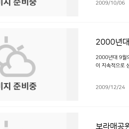
이 될 수도 있고
2009/10/06
나타난다. 추석
COEX Hall
가 북쪽에서 찬 
개한다. 일기도 
씨를 보이고 있다
이 주요 프로그램
하늘에 구름이 
소개 강연회를 
가 식는 현상)
한다. 강사는 
떨어지면서 올 
BC 이문정 기상
기온이 떨어지는
2000년대 9월
예보관과 기상캐
관령의 오늘 아침
이 지속적으로 
한 정보를 들려줄
다 2일 늦게 나
1920년대보다 
망 밝은 유망직
평년보다 9일 빨
분석’ 자료를 5
건에 따라 이용 
가 나타났다. 문
2009/12/24
0개 관측지점) 평
화에 올 가을 들
80년대(15.8℃
용 할 수 있습니
의 전국 평균최고기
(25.5℃)보다 
기온은 2000년대
보라매공원