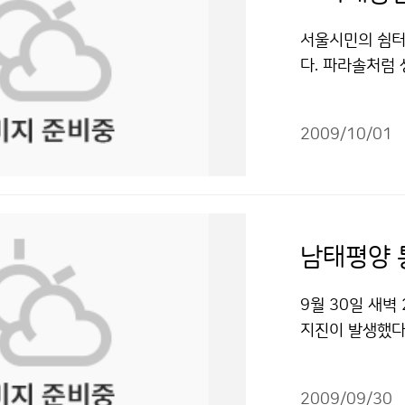
승했다. 서울의 경
970년대(16.5
서울시민의 쉼터
1.3℃, 0.3℃
다. 파라솔처럼 
대 9월 평균 강수
의 실개천 옆이다
8.5일)에 비해 
산의 직경은 2,
국 평균기온은 2
2009/10/01
맞아 시민이 많이
부터 2000년까
를 예방하고, 시
8℃, 평균 최고기
가운 햇볕도 피해
0℃ 높았다. 올
얘기를 나누고,
1973년 이후 다
은 남녀노소 구
남태평양 
9.3㎜, 3위 19
와 햇볕을 막아주
일)보다 1.2일 
마음. 하늘을 친
9월 30일 새벽
고, 강수일수도 
철 2181-03
지진이 발생했다.
상청 이(가) 창
"공공누리" 출
고 50명이 부상
공누리" 출처표
쓰나미경보센터는
2009/09/30