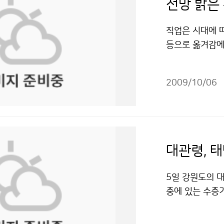
전망 밝은
직업은 시대에 
등으로 옮겨감에
다. 그렇다면 가
간이 달라도 필
2009/10/06
아닐까. 여행, 
수 없다. 날씨에
식주 못지않게 수
‘유망직업’이 아
총동원되고 있다.
대관령, 태
보´를 다루는 직
조사에서 기상전
5일 강원도의 대
예측하는 예보관
중에 있는 수증
적인 기상 관련
수증기가 액체인
일반 국민을 대
맺히는 온도보다