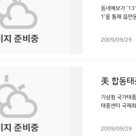
(통가제도)에 발
으로 보인다. 
동네예보가 ‘13
규 2181-07
형성될 전망이다
1’을 통해 읍면
"공공누리" 출
성 유령해파리와
시군 내 특정 지
한편 10월에는 
할 경우 전국 3
가을철 성어기간
2009/09/29
통신업체의 인터
이번 ‘10월 
경우에는 174개
상 그리고 안전
서나 국민이 원
한 정보가 수록
고, 기상정보의
→해양날씨→연근해
생명과 재산을 
장태규 2181-
정량적으로 예보
해야 저작물은 
페이지를 통해서만
기상청 국가태풍센
예보 서비스를 
태풍센터 국제회의
을 거쳐 9월 3
nter) 로버트 
가 장착된 장비
Fukada)를 
변화에 따라 여
2009/09/29
다. 이날 토론회