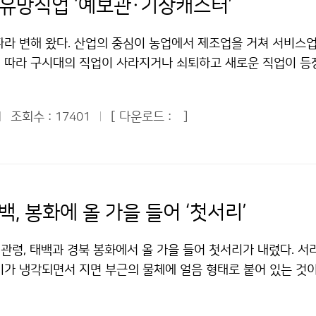
 유망직업 ‘예보관·기상캐스터’
따라 변해 왔다. 산업의 중심이 농업에서 제조업을 거쳐 서비스업
 따라 구시대의 직업이 사라지거나 쇠퇴하고 새로운 직업이 등
장 유망한 직업은 무엇일까. 시대가 변해도 사라지지 않는 직업,
요한 직업, 지구촌 모든 사람들이 원하는 것을 제공하는 직업이
조회수 :
[ 다운로드 :
]
17401
스포츠, 교통, 행사, 건설, 보건…. 인간 생활의 모든 분야에서 날
 따라 옷차림이 달라지고, 여가생활이 바뀌고, 행사가 취소되기도
요가 많은 게 바로 ‘기상 정보’이다. 그렇다면 ‘기상’ 관련 직
닐까. 오늘날 기상과학에는 레이더, 인공위성, 슈퍼컴퓨터 등 첨
 방재, 기후변화 등 기상과학의 영역은 날로 확대되고 있다. 미
백, 봉화에 올 가을 들어 ‘첫서리’
업이 인기 직종이 될 것이다. 미래의 유망한 직업을 묻는 미국의
문가가 상위그룹에 올랐다고 한다. 관측자료를 바탕으로 미래
관령, 태백과 경북 봉화에서 올 가을 들어 첫서리가 내렸다. 서
, 방송을 통해 날씨를 국민들에게 알기 쉽게 전달하는 기상캐스
기가 냉각되면서 지면 부근의 물체에 얼음 형태로 붙어 있는 것이
 직업이다. 최근 기상산업진흥법이 제정되어 앞으로는 민간기
 물방울로 변하면서 지면 인근의 물체에 맺히는 현상이 이슬이다
상으로 일기예보를 할 수 있게 되었다. 기상과학을 전공하면 기
 더 기온이 낮아지면 기체인 수증기가 고체인 얼음으로 승화되