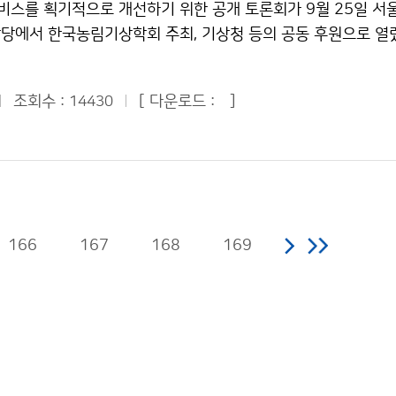
스를 획기적으로 개선하기 위한 공개 토론회가 9월 25일 서
하면 연장할 수 있다. 총 교육기간은 6단계로 나눠 실시하며, 
 구름이 많고 소나기 오는 곳이 있겠다. 4일과 5일은 고기압
당에서 한국농림기상학회 주최, 기상청 등의 공동 후원으로 열렸
 재교육을 실시한다. ▲태풍모델 = 이미 개발되어 운영되고 있
다. 기온은 평년보다 1~2도 낮아 약간 쌀쌀하겠다. 추석날은 
색성장의 밑거름’을 주제로 한 토론회에는 농림·기상 관련 정부기
용하여 멀티모델앙상블 예보를 하고 있다. 예보자료 생산 시 가
름 사이로 보름달을 볼 수 있을 것으로 예상된다. 연휴 기간에 
자 및 전문가 100여 명이 참석하였다. 행사는 기상, 농업, 
으며, 예보의 일관성을 유지하기 위하여 수치모델이 모의하는 아
1~2m로 일겠으나, 3일에는 동해남부해상은 1~3m로 다소 높
조회수 :
[ 다운로드 :
]
14430
정토론, 민·학·관 협력강화 관련 자유토론 순으로 이어지며, 국
을 살피고 산개된 예상 진로와 고르지 못한 강도를 보정한다. 문
는 시각은 3일 오후 5시23분이며, 밤 11시 46분에 보름달이
반적인 논의가 이루어졌다. 개회식에서 전병성 기상청장은 부처
064-801-0226기상청 이(가) 창작한 美 합동태풍센터 벤
치하게 된다. 서울의 보름달 지는 시각은 4일 오전 6시18분이다
, 농림업과 기상산업 적용기술을 개발하는 등 새로운 모습의 
인다 저작물은 "공공누리" 출처표시-상업적이용금지 조건에 따라
에서는 새벽이나 아침에 짙은 안개 끼는 곳이 있어, 교통안전에 
데 중추적 역할을 할 국가농림기상센터의 중요성을 강조하였다
의 : 예보상황과 박경희 2181-0673기상청 이(가) 창작한 추석
단장은 ‘Agricultural Applications of Data From T
 수 있을 듯 저작물은 "공공누리" 출처표시-상업적이용금지 조건
et’라는 주제의 기조특강을 통해 미국 오클라호마주의 기상정보 
다.
166
167
168
169
였다. 최영진 국립기상연구소 응용기상과장은 ‘농림기상 기술개
선진국의 농림기상 서비스를 소개하고, 고해상도 기상 모델·관측
하다고 강조하였다. ‘작물재배와 기상환경’을 발표한 신진철(국
질의 식량공급의 중요성과 벼농사에 영향을 미치는 기상환경에 
(국립산림과학원) 박사는 ‘산림방재분야의 국가기상자료 활용’ 
 예측력 향상을 위해서는 강우예측, 산악미기상(강우, 바람) 예