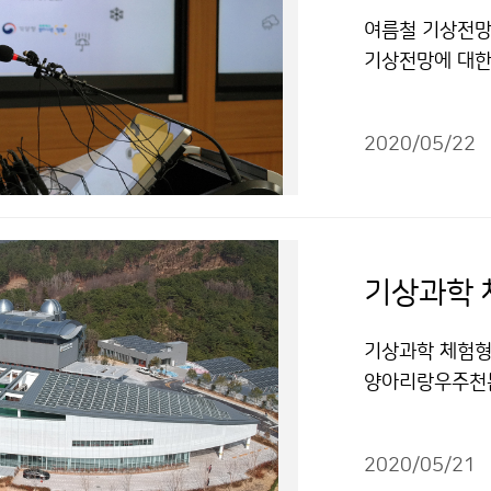
여름철 기상전망 
기상전망에 대한
에 영향을 줄 
터)이 발표하였
2020/05/22
기상과학 체험형
양아리랑우주천문대
함께 ´국립밀양
밀양기상과학관은
2020/05/21
예약(https://