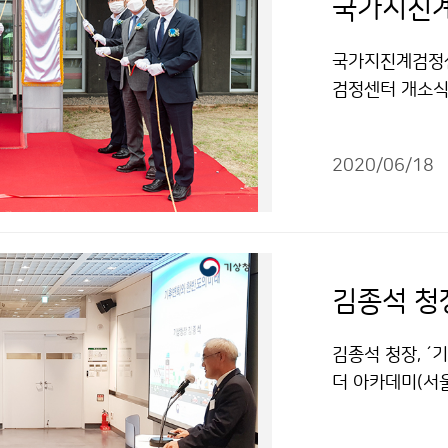
국가지진
국가지진계검정센
검정센터 개소식
대한 준비 상황
2020/06/18
김종석 청
김종석 청장, ´
더 아카데미(서
아카데미’에 초
에는 외교부, 기