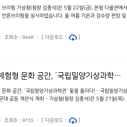
브리핑 기상청(청장 김종석)은 5월 22일(금), 본청 다울관에서
 언론브리핑을 실시하였습니다. 올 여름 기온과 강수량 전망 및
태풍 전망에 대하여 이현수 과장(기후예측과)과 차은정 연구관(
습니다.
조회수 :
[ 다운로드 :
]
9448
기상과학 체험형 문화 공간, ´국립밀양기상과학관´ 돛을 올리다!
 문화 공간, ´국립밀양기상과학관´ 돛을 올리다! - 국립밀양기
 공동 개관식 개최 - 기상청(청장 김종석)은 5월 21일(목),
기상과학관-밀양아리랑우주천문대 공동 개관식´을 개최하였습니
 코로나19 상황대응을 위해 5월 22일(금)부터 제한 운영되며
조회수 :
[ 다운로드 :
]
9155
blog.naver.com/miryang_obs)을 통해 관람 신청 가능합니다