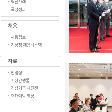
혁신사례
국정성과
채용
채용정보
기상청 채용시스템
자료
법령정보
기상간행물
기상기후 사진전
재해예방 영상