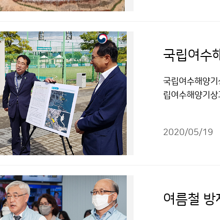
국립여수해
국립여수해양기상과
립여수해양기상과
구성 및 향후 
2020/05/19
여름철 방