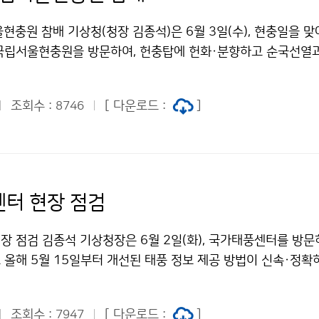
현충원 참배 기상청(청장 김종석)은 6월 3일(수), 현충일을 
국립서울현충원을 방문하여, 헌충탑에 헌화·분향하고 순국선열
다.
조회수 :
[ 다운로드 :
]
8746
터 현장 점검
장 점검 김종석 기상청장은 6월 2일(화), 국가태풍센터를 방문
 올해 5월 15일부터 개선된 태풍 정보 제공 방법이 신속·정확
 있도록 당부하였습니다.
조회수 :
[ 다운로드 :
]
7947