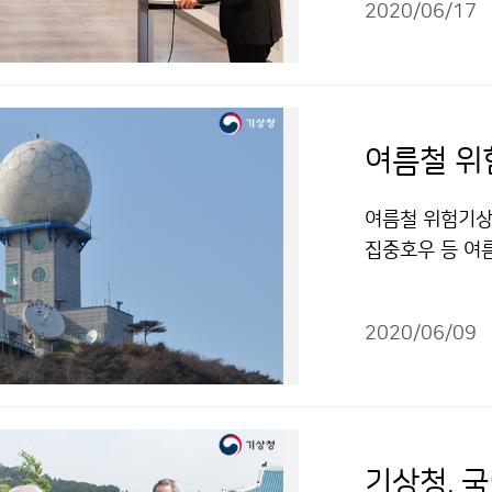
2020/06/17
니다.
여름철 위
여름철 위험기상 
집중호우 등 여름
방문하여 운영 
내 기상관측장비
2020/06/09
기상청, 