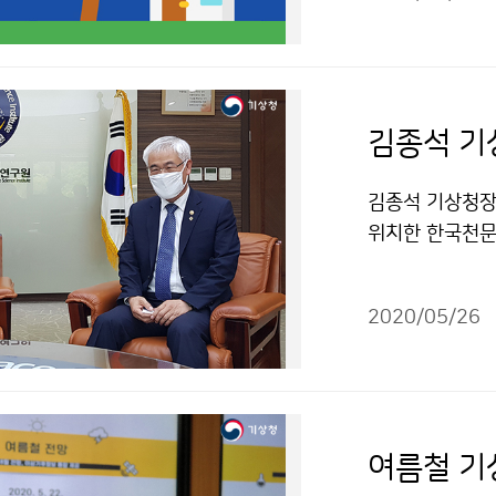
김종석 기
김종석 기상청장
위치한 한국천문
치예보모델과 한
의하였습니다.
2020/05/26
여름철 기