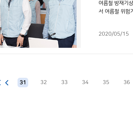
여름철 방재기상업
서 여름철 위험
선언하고 철저한
2020/05/15
32
33
34
35
36
31