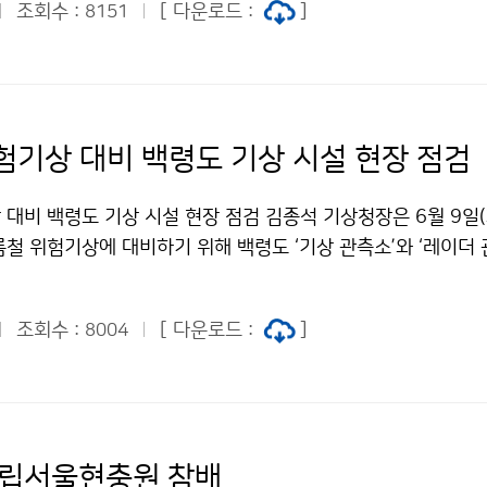
조회수 :
[ 다운로드 :
]
8151
험기상 대비 백령도 기상 시설 현장 점검
대비 백령도 기상 시설 현장 점검 김종석 기상청장은 6월 9일(화
철 위험기상에 대비하기 위해 백령도 ‘기상 관측소’와 ‘레이더 
상태를 점검하고, 백령도에 주둔하고 있는 해병6여단을 방문하
를 설치·운영할 수 있도록 협조를 요청하였습니다.
조회수 :
[ 다운로드 :
]
8004
국립서울현충원 참배