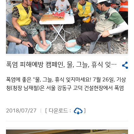
폭염 피해예방 캠페인, 물, 그늘, 휴식 잊지마세요!!
폭염에 좋은 "물, 그늘, 휴식 잊지마세요! 7월 26일, 기상
청(청장 남재철)은 서울 강동구 고덕 건설현장에서 폭염
피해예방 해피해피 캠페인을 실시해, 근로자들에게 ‘열사
병’ 예방을 위한 기본 수칙인 충분한 수분 섭취를 안내하
2018/07/27
[ 다운로드 :
]
면서, 생수와 부채 등 물품을 전달했습니다.