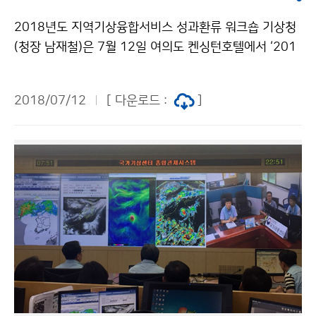
2018년도 지역기상융합서비스 성과환류 워크숍 기상청
(청장 남재철)은 7월 12일 여의도 켄싱턴호텔에서 ‘201
8년도 지역기상융합서비스 성과환류 워크숍’을 개최해,
현재 추진 중인 지방청, 지청의 지역기상융합서비스 세부
2018/07/12
[ 다운로드 :
]
사업 중간점검과 2017년도 성과우수사례를 공유했습니
다.