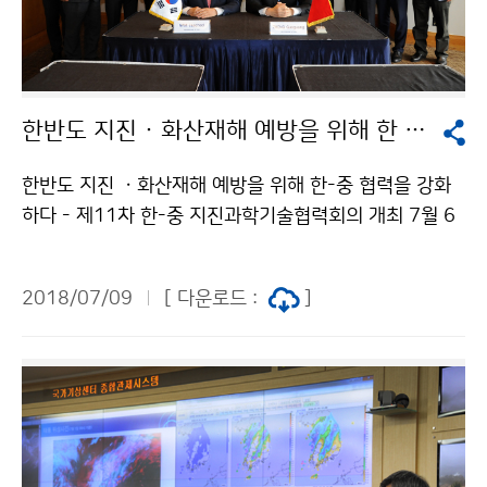
한반도 지진 · 화산재해 예방을 위해 한 - 중 협력을 강화하다
한반도 지진 ㆍ화산재해 예방을 위해 한-중 협력을 강화
하다 - 제11차 한-중 지진과학기술협력회의 개최 7월 6
일(금), 기상청(청장 남재철)은 한반도 대규모 지진과 백
두산 화산재해 예방을 위한 한·중 간 분야별 세부 협력방
2018/07/09
[ 다운로드 :
]
안을 논의하는 ‘제11차 한·중 지진과학기술협력회의’를
개최했습니다.