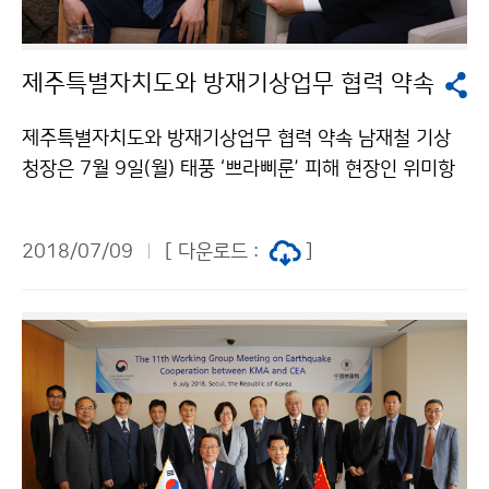
제주특별자치도와 방재기상업무 협력 약속
제주특별자치도와 방재기상업무 협력 약속 남재철 기상
청장은 7월 9일(월) 태풍 ‘쁘라삐룬’ 피해 현장인 위미항
을 방문해 상황을 점검하고, 원희룡 제주특별자치도지사
를 만나 제주지방기상청과 제주특별자치도 간 방재기상
2018/07/09
[ 다운로드 :
]
업무 상호 협력을 약속했습니다.