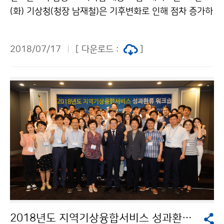
(화) 기상청(청장 남재철)은 기후변화로 인해 점차 증가하
는 폭염 피해를 줄이기 위해 광주 김대중컨벤션센터에서
민·관·학이 참여한 도시폭염 대응 포럼이 개최되었습니
2018/07/17
[ 다운로드 :
]
다.
2018년도 지역기상융합서비스 성과환류 워크숍