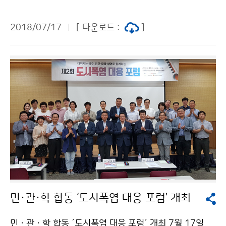
철)은 폭염 피해예방을 위한 ‘해피해피 캠페인’의 일환으
로, 7월 17일 서울 정릉동 100여 가구를 방문해 생수와
2018/07/17
[ 다운로드 :
]
부채를 전달하고, 폭염 대비 행동요령 등을 알렸습니다.
※ ‘해피해피 캠페인’은 ‘폭염에 해(태양)를 피하면, 시원
한 행복(Happy)이 찾아온다.’는 의미로 2016년에 처음
시작한 국민 참여형 캠페인입니다.
민·관·학 합동 ‘도시폭염 대응 포럼’ 개최
민ㆍ관ㆍ학 합동 ´도시폭염 대응 포럼´ 개최 7월 17일