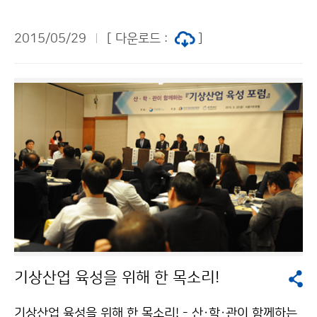
서 산.학.연구계와 유관기관이 참석한 가운데 ´지진조기경
보 발전 포럼´을 개최하였습니다. 이번 포럼에서는 지진조
2015/05/29
[ 다운로드 :
]
기경보서비스의 안정적 운영과 효율적인 활용방안 모색
은 물론, 지진조기경보를 2020년까지 10초 이내로 단축
하기 위한 추진 전략방향 등에 대해 심도있는 논의가 이루
어졌으며, 지진에 대한 국가적 대응력을 높일 수 있는 계
기가 마련되었습니다. ※ 지진조기경보서비스: 지진 발생
시 큰 피해를 발생시키는 지진파가 도착하기 이전에 경보
를 전달하여 수신자의 대응시간을 확보하는 시스템
기상산업 육성을 위해 한 목소리!
기상산업 육성을 위해 한 목소리! - 산·학·관이 함께하는