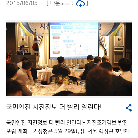
2015/06/05
[ 다운로드 :
]
사로 당선됐습니다. 이번 집행이사 당선은 그동안 국정과
제로 추진된 신뢰외교 강화와 개도국에 대한 기상기술공
여로 국제사회에 대한 우리나라의 위상과 신뢰가 높아진
결과로 평가받고 있습니다. 이번 당선을 통해서 집행이사
지위를 계속 이어나가며 WMO 정책 결정에 중요한 역할
을 수행할 것으로 기대됩니다.
국민안전 지진정보 더 빨리 알린다!
국민안전 지진정보 더 빨리 알린다!- 지진조기경보 발전
포럼 개최 - 기상청은 5월 29일(금), 서울 렉싱턴 호텔에