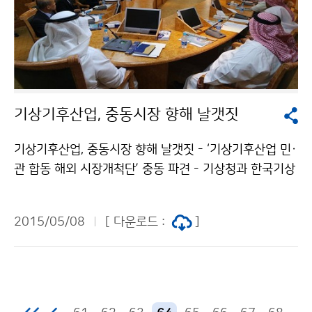
계측 관라자를 대상으로 폭염특보 문자서비스(SMS)를
확대할 계획입니다. ※ 폭염주의보 : 일 최고기온이 33℃
이상인 상태가 2일 이상 지속될 것으로 예상될 때 폭염경
보 : 일 최고기온이 35℃ 이상인 상태가 2일 이상 지속될
것으로 예상될 때
기상기후산업, 중동시장 향해 날갯짓
기상기후산업, 중동시장 향해 날갯짓 - ‘기상기후산업 민·
관 합동 해외 시장개척단’ 중동 파견 - 기상청과 한국기상
산업진흥원은 중소 기상기업의 해외시장 진출 지원과 중
동 국가의 잠재 기상기후산업 시장 개척을 위해 지난 5월
2015/05/08
[ 다운로드 :
]
1일부터 9일까지 ´2015년 기상기후산업 민.관 합동 해
외 시장개척단´을 사우디아라비아(제다)와 카타르(도하)
에 파견했습니다.해외 시장개척단은 각 국가의 ´고위급 대
표단 회담´과 ´기상기후 정책기술 토론회´등을 통해 기상
산업이 중동 국가에 진출할 수 있는 기반을 마련했습니다.