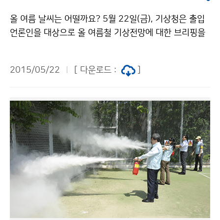
올 여름 날씨는 어떨까요? 5월 22일(금), 기상청은 출입
언론인을 대상으로 올 여름철 기상전망에 대한 브리핑을
실시하였습니다. 이번 여름철 기온과 강수량은 대체로 평
년과 비슷하지만 계절내 변화가 클 것으로 전망됩니다. 올
2015/05/22
[ 다운로드 :
]
여름철 태풍 발생 수는 평년과 비슷하거나 약간 많은 수준
인 11~14개 정도로 그 중 2~3개가 우리나라에 영향을
줄 것으로 예상됩니다.