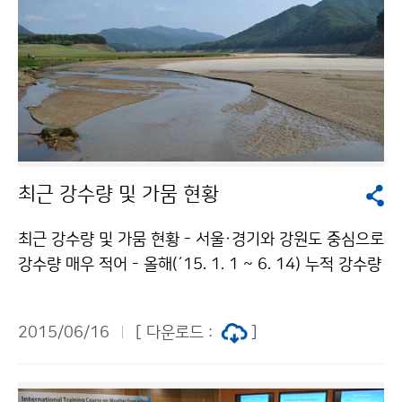
최근 강수량 및 가뭄 현황
최근 강수량 및 가뭄 현황 - 서울·경기와 강원도 중심으로
강수량 매우 적어 - 올해(´15. 1. 1 ~ 6. 14) 누적 강수량
은 서울·경기와 강원도(강원도영동 평년대비 39%)를 중
심으로 매우 적은 상태이며, 극심한 가뭄이 나타나고 있습
2015/06/16
[ 다운로드 :
]
니다. ※ 3개월 표준강수지수(SPI): 3개월(90일) 누적 강
수량을 이용하여 가뭄빈도를 나타내는 지수 ※ 위 사진은
소양호 상류의 모습(춘천기상대 촬영)입니다.