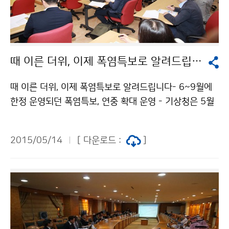
때 이른 더위, 이제 폭염특보로 알려드립니다
때 이른 더위, 이제 폭염특보로 알려드립니다- 6~9월에
한정 운영되던 폭염특보, 연중 확대 운영 - 기상청은 5월
13일(목) 출입 언론인을 대상으로 하는 정책브리핑을 통
해 폭염특보 서비스를 연중으로 확대 운영한다고 설명하
2015/05/14
[ 다운로드 :
]
였습니다. 2008년부터 시행해왔던 폭염특보는 여름철인
6~9월 동안 운영하였으나, 최근 기후변화로 인해 더위가
빨리 찾아와 언제든 폭염특보를 발표할 수 있도록 변경한
것입니다. 기상청은 앞으로도 폭염의 발생 빈도와 지속 기
간이 증가할 가능성이 높은 만큼, 폭염정보를 국민들에게
연중 제공함과 동시에 폭염에 취약한 사람들을 위한 취약