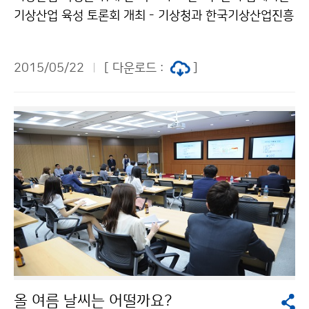
기상산업 육성 토론회 개최 - 기상청과 한국기상산업진흥
원은 5월 22일(금), 한국기상산업협회, 유관산업 및 기상
산업 관련 교수 등 40여 명이 참석한 가운데 ‘기상산업 육
2015/05/22
[ 다운로드 :
]
성 토론회’를 개최했습니다. 이번 토론회에서는 △기상산
업 실태 및 기상기업 지원 방안 △기상산업시장 확대 및
활성화 방안 △기상서비스 수요산업(항공)에 대한 맞춤형
기상서비스 방안 등 기상산업 육성 및 시장 확대를 위한
산·학·관 관계자들의 심도 있는 논의가 진행되었습니다.
올 여름 날씨는 어떨까요?