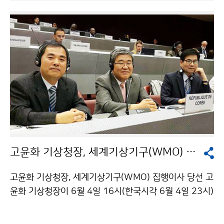
들이 실제로 자국에서 활용할 수 있는 내용으로 교육을 구
성하였으며, 이를 통해 개발도상국의 기상예보생산 수준
과 서비스 질을 높이는 밑거름이 될 것으로 기대됩니다.
※ 초청연수 참가국(8개국): 캄보디아, 라오스, 몽골, 미얀
마, 우즈베키스탄, 베트남, 에티오피아, 카타르
고윤화 기상청장, 세계기상기구(WMO) 집행이사 당선
고윤화 기상청장, 세계기상기구(WMO) 집행이사 당선 고
윤화 기상청장이 6월 4일 16시(한국시각 6월 4일 23시)
스위스 제네바에서 개최된 ‘제17차 세계기상총회(World
Meteorological Congress)’에서 세계기상기구 집행이