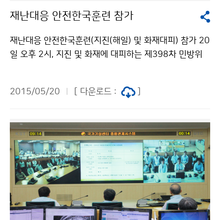
재난대응 안전한국훈련 참가
재난대응 안전한국훈련(지진(해일) 및 화재대피) 참가 20
일 오후 2시, 지진 및 화재에 대피하는 제398차 민방위
훈련이 전국적으로 실시되었습니다. 이에 기상청 직원들
도 실제 상황에 효과적으로 대처하기 위해 재난위험경보
2015/05/20
[ 다운로드 :
]
발령에 따라 대피하고, 소화기·소화전 사용법 등 생활안
전교육을 받으며 훈련에 적극적으로 참여했습니다.