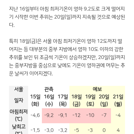
지난 16일부터 아침 최저기온이 영하 9.2도로 크게 떨어지
기 시작한 이번 추위는 20일(일)까지 지속될 것으로 예상된
다.
특히 18일(금)은 서울 아침 최저기온이 영하 12도까지 떨
어지는 등 대부분의 중부 지방에서 영하 10도 이하의 강한
추위를 보인 뒤 조금씩 기온이 상승하겠지만, 20일(일)까지
는 중부지방을 중심으로 낮에도 기온이 영하권에 머무는 추
운 날씨가 이어지겠다.
서울
관측
예보
15일
16일
17일
18일
19일
20일
21일
일자
(화)
(수)
(목)
(금)
(토)
(일)
(월)
아침최저
-4.6
-9.2
-9.1
-12
-10
-7
-4
(℃)
낮최고
-1.5
-3.0
-3.2
-5
-3
0
4