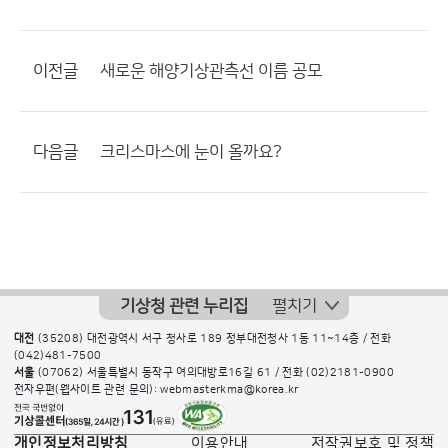
이전글
새로운 해양기상관측선 이름 공모
다음글
크리스마스에 눈이 올까요?
기상청 관련 누리집
펼치기
대전
(35208) 대전광역시 서구 청사로 189 정부대전청사 1동 11~14층 / 전화
(042)481-7500
서울
(07062) 서울특별시 동작구 여의대방로16길 61 / 전화
(02)2181-0900
전자우편(웹사이트 관련 문의): webmasterkma@korea.kr
개인정보처리방침
이용안내
저작권보호 및 정책