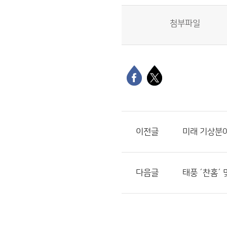
첨부파일
이전글
미래 기상분야
다음글
태풍 ´찬홈´