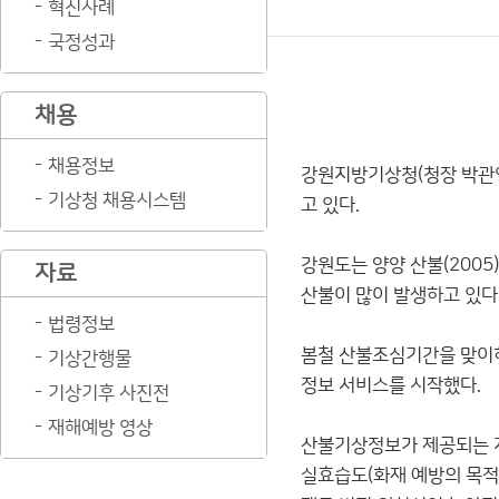
혁신사례
국정성과
채용
채용정보
강원지방기상청(청장 박관영
기상청 채용시스템
고 있다.
강원도는 양양 산불(2005),
자료
산불이 많이 발생하고 있다
법령정보
봄철 산불조심기간을 맞이
기상간행물
정보 서비스를 시작했다.
기상기후 사진전
재해예방 영상
산불기상정보가 제공되는 지역은
실효습도(화재 예방의 목적