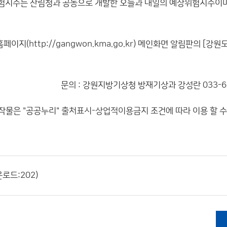
산불위험지수는 산림청과 공동으로 개발한 오늘과 내일의 예상위험지수이며
홈페이지(
http://gangwon.kma.go.kr
) 메인화면 알림판의 [강원
문의 : 강원지방기상청 방재기상과 강성란 033-65
작물은 "공공누리"
출처표시-상업적이용금지
조건에 따라 이용 할 
운로드:202)