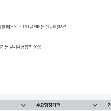
남편 때문에… 131콜센터는 만능해결사?
찾아가는 날씨체험캠프’ 운영
주요행정기관