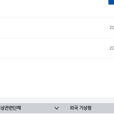
2
2
기상관련단체
외국 기상청