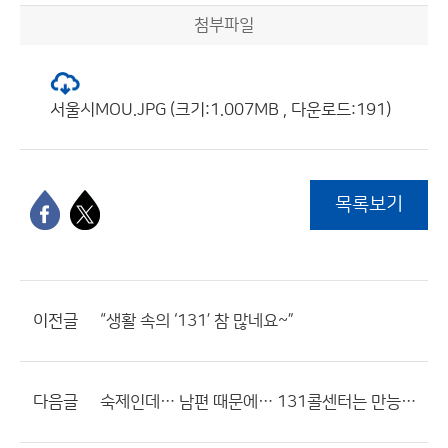
첨부파일
서울시MOU.JPG (크기:1.007MB , 다운로드:191)
목록보기
이전글
“생활 속의 ‘131’ 참 많네요~”
다음글
숙제인데… 남편 때문에… 131콜센터는 만능해결사?