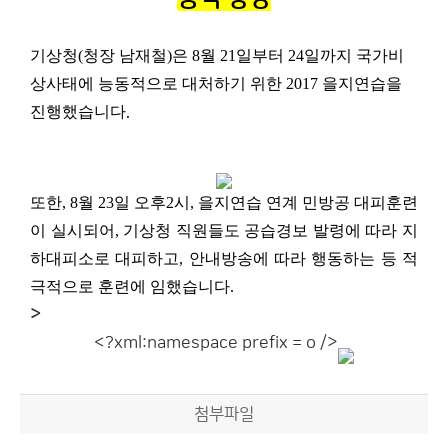
기상청
(
청장 남재철
)
은
8
월
21
일부터
24
일까지 국가비
상사태에 능동적으로 대처하기 위한
2017
을지연습을
진행했습니다
.
또한
, 8
월
23
일 오후
2
시
,
을지연습 연계 민방공 대피훈련
이 실시되어
,
기상청 직원들도 공습경보 발령에 따라 지
하대피소로 대피하고
,
안내방송에 따라 행동하는 등 적
극적으로 훈련에 임했습니다
.
>
<?xml:namespace prefix = o />
첨부파일