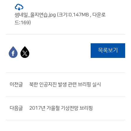
썸네일_을지연습.jpg (크기:0.147MB , 다운로
드:169)
목록보기
이전글
북한 인공지진 발생 관련 브리핑 실시
다음글
2017년 가을철 기상전망 브리핑