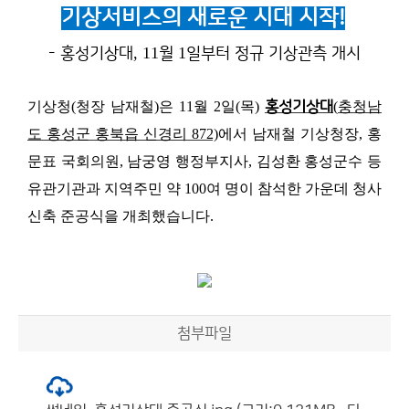
기상서비스의 새로운 시대 시작!
, 11
1
- 홍성기상대
월
일부터 정규 기상관측 개시
기상청
(
청장 남재철
)
은
11
월
2
일
(
목
)
홍성기상대
(
충청남
도 홍성군 홍북읍 신경리
872)
에서 남재철 기상청장
,
홍
문표 국회의원
,
남궁영 행정부지사
,
김성환 홍성군수 등
유관기관과 지역주민 약
100
여 명이 참석한 가운데 청사
신축 준공식을 개최했습니다
.
첨부파일