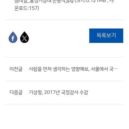
썸네일_홍성기상대 준공식.jpg (크기:0.121MB , 다
운로드:157)
목록보기
이전글
사람을 먼저 생각하는 영향예보, 서울에서 국제협력의 첫 단추를 끼우다!
다음글
기상청, 2017년 국정감사 수감