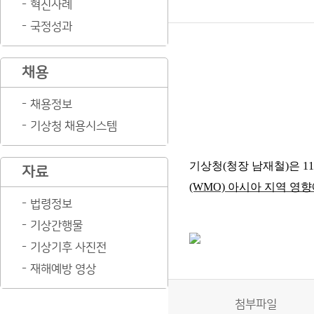
혁신사례
국정성과
채용
채용정보
기상청 채용시스템
기상청
(
청장 남재철
)
은
11
자료
(WMO)
아시아 지역 영
법령정보
기상간행물
기상기후 사진전
재해예방 영상
첨부파일