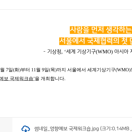
사람을 먼저 생각하는
서울에서 국제협력의 첫 
, ‘
(WMO)
- 기상청
세계 기상기구
아시아 
월
7
일
(
화
)
부터
11
월
9
일
(
목
)
까지 서울에서 세계기상기구
(WMO)
향예보 국제워크숍
’
을 개최합니다
.
썸네일_영향예보 국제워크숍.jpg (크기:0.14MB ,