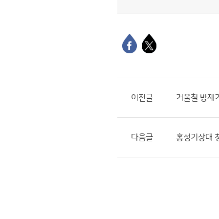
이전글
겨울철 방재
다음글
홍성기상대 청