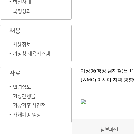
혁신사례
국정성과
채용
채용정보
기상청 채용시스템
기상청
(
청장 남재철
)
은
11
자료
(WMO)
아시아 지역 영
법령정보
기상간행물
기상기후 사진전
재해예방 영상
첨부파일