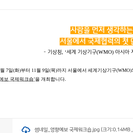
사람을 먼저 생각하는
서울에서 국제협력의 첫 
, ‘
(WMO)
- 기상청
세계 기상기구
아시아 
월
7
일
(
화
)
부터
11
월
9
일
(
목
)
까지 서울에서 세계기상기구
(WMO)
향예보 국제워크숍
’
을 개최합니다
.
썸네일_영향예보 국제워크숍.jpg (크기:0.14MB ,