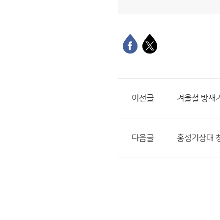
이전글
겨울철 방재
다음글
홍성기상대 청