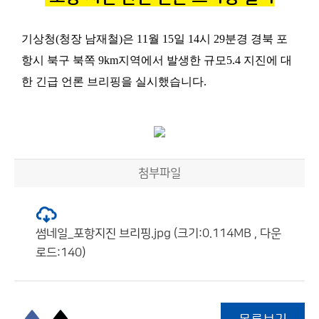
기상청
(
청장 남재철
)
은
11
월
15
일
14
시
29
분경 경북 포
항시 북구 북쪽
9km
지역에서 발생한 규모
5.4
지진에 대
한 긴급 언론 브리핑을 실시했습니다
.
첨부파일
썸네일_포항지진 브리핑.jpg (크기:0.114MB , 다운
로드:140)