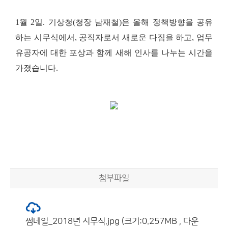
1
월
2
일
.
기상청
(
청장 남재철
)
은 올해 정책방향을 공유
하는 시무식에서
,
공직자로서 새로운 다짐을 하고
,
업무
유공자에 대한 포상과 함께 새해 인사를 나누는 시간을
가졌습니다
.
첨부파일
썸네일_2018년 시무식.jpg (크기:0.257MB , 다운