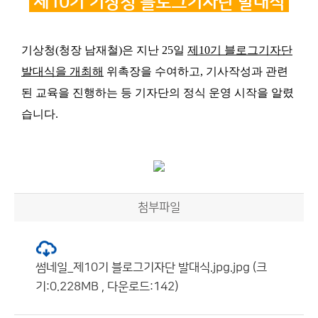
제10기
기상청 블로그기자단 발대식
기상청
(
청장 남재철
)
은 지난
25
일
제
10
기 블로그기자단
발대식을 개최해
위촉장을 수여하고
,
기사작성과 관련
된 교육을 진행하는 등 기자단의 정식 운영 시작을 알렸
습니다
.
첨부파일
썸네일_제10기 블로그기자단 발대식.jpg.jpg (크
기:0.228MB , 다운로드:142)