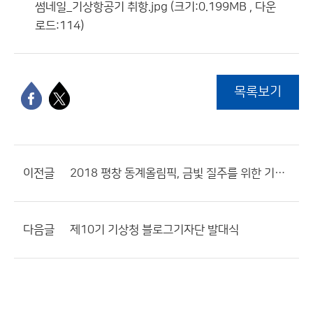
썸네일_기상항공기 취항.jpg (크기:0.199MB , 다운
로드:114)
목록보기
이전글
2018 평창 동계올림픽, 금빛 질주를 위한 기상지원 준비 끝!
다음글
제10기 기상청 블로그기자단 발대식