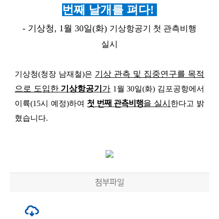
번째 날개를 펴다!
- 기상청
, 1
월
30
일
(
화
)
기상항공기 첫 관측비행
실시
기상 관측 및 집중연구를 목적
기상청
(
청장 남재철
)
은
으로 도입한
기
상항
공기
가
1
월
30
일
(
화
)
김포공항에서
을 실시
이륙
(15
시 예정
)
하여
첫 번째 관측비행
한다고 밝
혔습니다
.
첨부파일