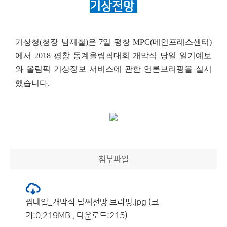
기상전망
기상청
(
청장 남재철
)
은
7
일 평창
MPC(
메인프레스센터
)
에서
2018
평창 동계올림픽대회 개막식 당일 일기예보
와 올림픽 기상정보 서비스에 관한 언론브리핑을 실시
했습니다
.
첨부파일
썸네일_개막식 날씨전망 브리핑.jpg (크
기:0.219MB , 다운로드:215)