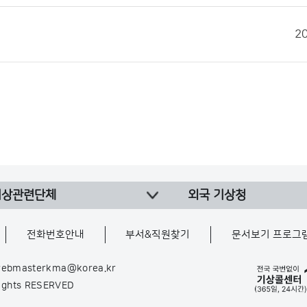
2
기상관련단체
외국 기상청
전화번호안내
부서&직원찾기
문서보기 프로그
ebmasterkma@korea.kr
Rights RESERVED