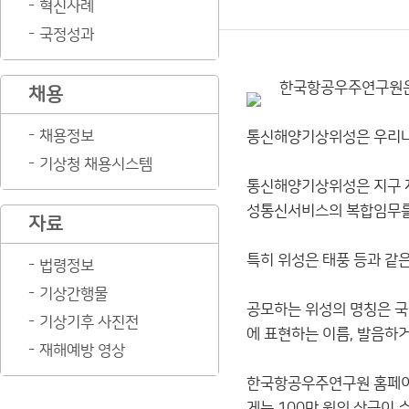
혁신사례
국정성과
한국항공우주연구원은 
채용
채용정보
통신해양기상위성은 우리나
기상청 채용시스템
통신해양기상위성은 지구 자
성통신서비스의 복합임무를 
자료
특히 위성은 태풍 등과 같
법령정보
기상간행물
공모하는 위성의 명칭은 국
기상기후 사진전
에 표현하는 이름, 발음하
재해예방 영상
한국항공우주연구원 홈페이
게는 100만 원의 상금이 