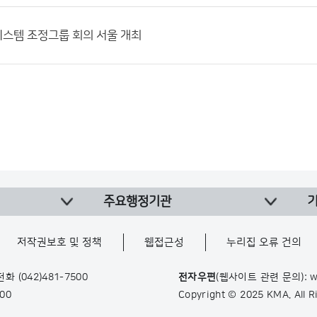
스템 조정그룹 회의 서울 개최
주요행정기관
저작권보호 및 정책
웹접근성
누리집 오류 건의
 전화
(042)481-7500
전자우편
(웹사이트 관련 문의): w
900
Copyright © 2025 KMA. All 