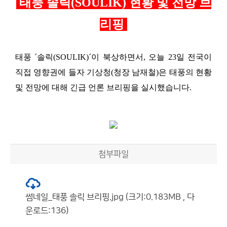
태풍 솔릭
(SOULIK)
현황 및 전망 브
리핑
태풍 ´솔릭
(SOULIK)´
이 북상하면서
, 오늘 23
일 전국이
직접 영향권에 들자 기상청(청장 남재철)은 태풍의 현황
및 전망에 대해 긴급 언론 브리핑을 실시했습니다
.
첨부파일
썸네일_태풍 솔릭 브리핑.jpg (크기:0.183MB , 다
운로드:136)