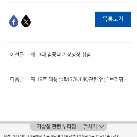
목록보기
이전글
제13대 김종석 기상청장 취임
다음글
제 19호 태풍 솔릭(SOULIK)관련 언론 브리핑 실시
기상청 관련 누리집
펼치기
대전
(35208) 대전광역시 서구 청사로 189 정부대전청사 1동 11~14층 / 전화