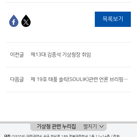
목록보기
이전글
제13대 김종석 기상청장 취임
다음글
제 19호 태풍 솔릭(SOULIK)관련 언론 브리핑 실시
기상청 관련 누리집
펼치기
대전
(35208) 대전광역시 서구 청사로 189 정부대전청사 1동 11~14층 / 전화