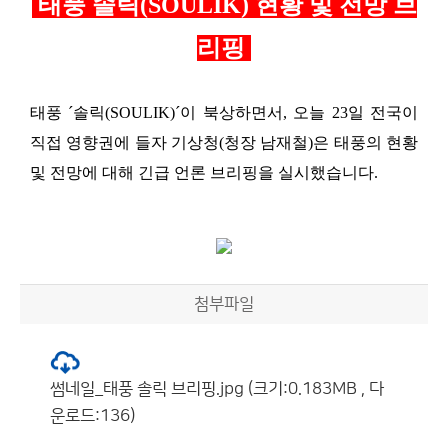
태풍 솔릭
(SOULIK)
현황 및 전망 브
리핑
태풍 ´솔릭
(SOULIK)´
이 북상하면서
, 오늘 23
일 전국이
직접 영향권에 들자 기상청(청장 남재철)은 태풍의 현황
및 전망에 대해 긴급 언론 브리핑을 실시했습니다
.
첨부파일
썸네일_태풍 솔릭 브리핑.jpg (크기:0.183MB , 다
운로드:136)