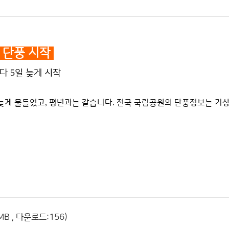
 단풍 시작
5
보다
일 늦게 시작
늦게 물들었고
,
평년과는 같습니다
.
전국 국립공원의 단풍정보는 기
MB , 다운로드:156)