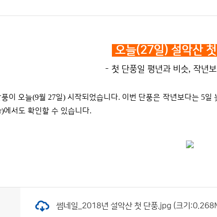
오늘(27
일)
설악산 첫
,
- 첫 단풍일 평년과 비슷
작년
단풍이 오늘
(9
월
27
일
)
시작되었습니다
.
이번 단풍은 작년보다는
5
일 
r)
에서도 확인할 수 있습니다
.
썸네일_2018년 설악산 첫 단풍.jpg (크기:0.268