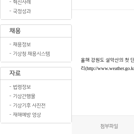
혁신사례
국정성과
채용
채용정보
기상청 채용시스템
올해 강원도 설악산의 첫 
리
(http://www.weather.go.k
자료
법령정보
기상간행물
기상기후 사진전
재해예방 영상
첨부파일