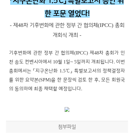
「
지구온난화 1.5
℃」
특별보고서 승인 위
한 포문 열었다!
-
48
(IPCC)
제
차 기후변화에 관한 정부 간 협의체
총회
-
개회식 개최
기후변화에 관한 정부 간 협의체
(IPCC)
제
48
차 총회가 인
천 송도 컨벤시아에서
10
월
1
일
~ 5
일까지 개최됩니다
.
이번
총회에서는
「
지구온난화
1.5
℃」
특별보고서의 정책결정자
를 위한 요약본
(SPM)
을 한 문장씩 검토 한 후
,
모든 회원국
의 동의하에 최종 채택할 예정입니다
.
첨부파일