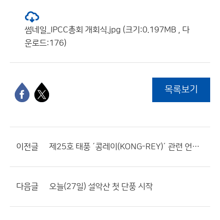
썸네일_IPCC총회 개회식.jpg (크기:0.197MB , 다
운로드:176)
목록보기
이전글
제25호 태풍 ´콩레이(KONG-REY)´ 관련 언론브리핑
다음글
오늘(27일) 설악산 첫 단풍 시작