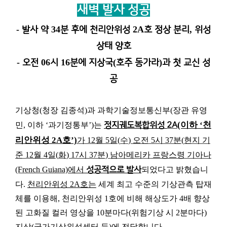
새벽 발사 성공
-
34
2A
,
발사 약
분 후에 천리안위성
호 정상 분리
위성
상태 양호
-
06
16
(
)
오전
시
분에 지상국
호주 동가라
과 첫 교신 성
공
기상청
(
청장 김종석
)
과 과학기술정보통신부
(
장관 유영
(이하 ‘천
민
,
이하
‘
과기정통부
’)
는
정지궤도복합위성
2A
리안위성 2A호’)
가
12
월
5
일
(
수
)
오전
5
시
37
분
(
현지 기
준
12
월
4
일
(
화
) 17
시
37
분
)
남아메리카 프랑스령 기아나
(French Guiana)
에서
성공적으로 발사
되었다고 밝혔습니
다
.
천리안위성
2A
호는
세계 최고 수준의 기상관측 탑재
체를 이용해
,
천리안위성
1
호에 비해 해상도가
4
배 향상
된 고화질 컬러 영상을
10
분마다
(
위험기상 시
2
분마다
)
지상
(
국가기상위성센터 등
)
에 전달합니다
.