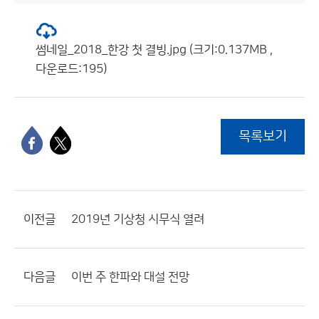
썸네일_2018_한강 첫 결빙.jpg (크기:0.137MB ,
다운로드:195)
목록보기
이전글
2019년 기상청 시무식 열려
다음글
이번 주 한파와 대설 전망