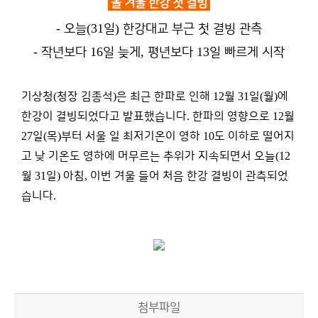
올 겨울 한강 첫 결빙
-
(31
)
오늘
일
한강대교 부근 첫 결빙 관측
-
16
,
13
작년보다
일 늦게
평년보다
일 빠르게 시작
기상청
(
청장 김종석
)
은 최근 한파로 인해
12
월
31
일
(
월
)
에
한강이 결빙되었다고 발표했습니다
.
한파의 영향으로
12
월
27
일
(
목
)
부터 서울 일 최저기온이 영하
10
도 이하로 떨어지
고 낮 기온도 영하에 머무르는 추위가 지속되면서 오늘
(12
월
31
일
)
아침
,
이번 겨울 들어 처음 한강 결빙이 관측되었
습니다
.
첨부파일