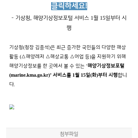
클릭하세요!
,
1
15
- 기상청
해양기상정보포털 서비스
월
일부터 시
행
기상청
(
청장 김종석
)
은 최근 증가한 국민들의 다양한 해상
활동
(
△
해양레저
△
해상교통
△
어업 등
)
을 지원하기 위해
해양기상정보를 한 곳에서 볼 수 있는
‘
해양기상정보포털
(marine.kma.go.kr)’
서비스를
1
월
15
일
(
화
)
부터 시행
합니
다
.
첨부파일