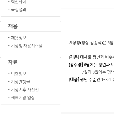
혁신사례
국정성과
채용
채용정보
기상청
(
청장 김종석
)
은
5
기상청 채용시스템
[
기온
]
대체로 평년과 비슷
자료
[
강수량
]
6
월에는 평년과 
7
월과
8
월에는 평
법령정보
[
태풍
]
평년 수준인
1~3
개
기상간행물
기상기후 사진전
재해예방 영상