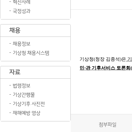
혁신사례
국정성과
채용
채용정보
기상청 채용시스템
기상청
(
청장 김종석
)
은
기
민
·
관 기후서비스 토론회
(
자료
법령정보
기상간행물
기상기후 사진전
재해예방 영상
첨부파일