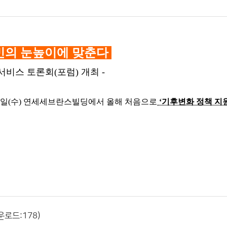
민의 눈높이에 맞춘다
서비스 토론회
(
포럼
)
개최
-
일
(
수
)
연세세브란스빌딩에서 올해 처음으로
‘
기후변화 정책 지
운로드:178)