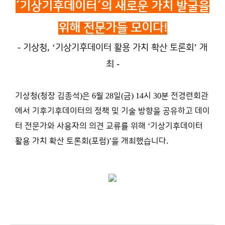
´기상기후데이터´
의 새로운 가치 발굴을
위해 전문가들 모이다!
-
, ‘
’
기상청
기상기후데이터 활용 가치 확산 토론회
개
-
최
기상청
(
청장 김종석
)
은
6
월
28
일
(
금
) 14
시
30
분 전경련회관
에서 기후기후데이터의 정책 및 기술 방향을 공유하고 데이
터 전문가와 사용자의 의견 교류를 위해
‘
기상기후데이터
활용 가치 확산 토론회
(
포럼
)’
을 개최했습니다
.