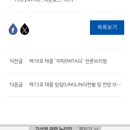
기:0.247MB , 다운로드:187)
목록보기
이전글
제18호 태풍 ´미탁(MITAG)´ 언론브리핑
다음글
제13호 태풍 링링(LINGLING)현황 및 전망 브리핑
기상청 관련 누리집
펼치기