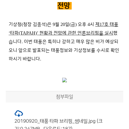
전망
기상청
(
청장 김종석
)
은
9
월
20
일
(
금
)
오후
4
시
제
17
호 태풍
‘
타파
(TAPAH)’
현황과 전망에 관한 언론브리핑을 실시
했
습니다
.
이번 태풍은 특히나 강하고 매우 많은 비가 예상되
오니 앞으로 발표되는 태풍정보와 기상정보를 수시로 확인
하시기 바랍니다
.
첨부파일
20190920_태풍 타파 브리핑_썸네일.jpg (크