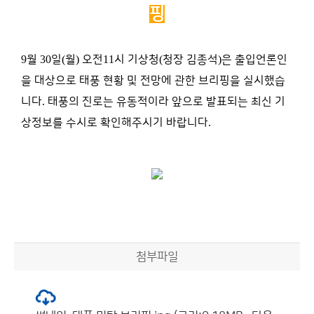
핑
9
월
30
일
(
월
)
오전
11
시 기상청
(
청장 김종석
)
은 출입언론인
을 대상으로 태풍 현황 및 전망에 관한 브리핑을 실시했습
니다
.
태풍의 진로는 유동적이라 앞으로 발표되는 최신 기
상정보를 수시로 확인해주시기 바랍니다
.
첨부파일