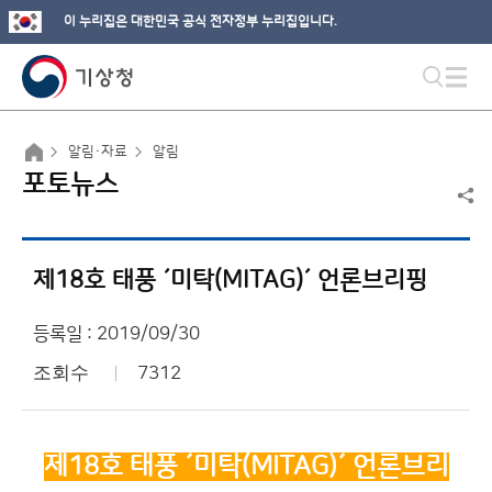
이 누리집은 대한민국 공식 전자정부 누리집입니다.
알림·자료
알림
포토뉴스
제18호 태풍 ´미탁(MITAG)´ 언론브리핑
등록일 : 2019/09/30
조회수
7312
제18
호 태풍 ´
미탁(MITAG)´
언론브리