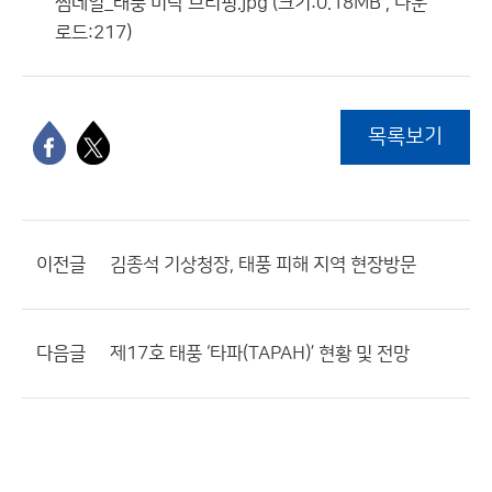
썸네일_태풍 미탁 브리핑.jpg (크기:0.18MB , 다운
로드:217)
목록보기
이전글
김종석 기상청장, 태풍 피해 지역 현장방문
다음글
제17호 태풍 ‘타파(TAPAH)’ 현황 및 전망