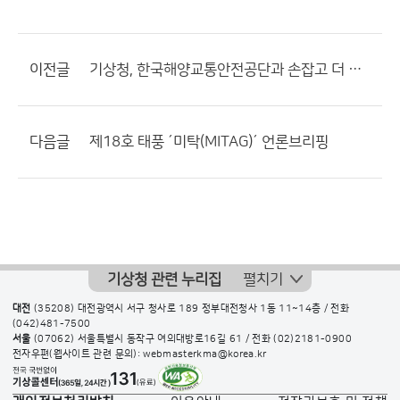
이전글
기상청, 한국해양교통안전공단과 손잡고 더 안전한 바닷길을 만든다
다음글
제18호 태풍 ´미탁(MITAG)´ 언론브리핑
기상청 관련 누리집
펼치기
대전
(35208) 대전광역시 서구 청사로 189 정부대전청사 1동 11~14층 / 전화
(042)481-7500
서울
(07062) 서울특별시 동작구 여의대방로16길 61 / 전화
(02)2181-0900
전자우편(웹사이트 관련 문의): webmasterkma@korea.kr