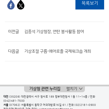
목록보기
이전글
김종석 기상청장, 연탄 봉사활동 참여
다음글
기상조절 구름-에어로졸 국제워크숍 개최
기상청 관련 누리집
펼치기
대전
(35208) 대전광역시 서구 청사로 189 정부대전청사 1동 11~14층 / 전화
(042)481-7500
서울
(07062) 서울특별시 동작구 여의대방로16길 61 / 전화
(02)2181-0900