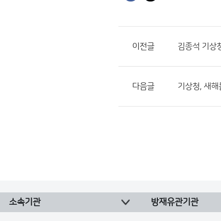
이전글
김종석 기상청
다음글
기상청, 새해
소속기관
방재유관기관