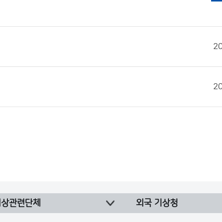
2
2
기상관련단체
외국 기상청