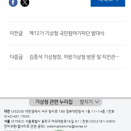
이전글
제12기 기상청 국민참여기자단 발대식
다음글
김종석 기상청장, 지방기상청 방문 및 지진관측소 현장 점검
기상청 관련 누리집
펼치기
대전
(35208) 대전광역시 서구 청사로 189 정부대전청사 1동 11~14층 / 전화
(042)481-7500
서울
(07062) 서울특별시 동작구 여의대방로16길 61 / 전화
(02)2181-0900
전자우편(웹사이트 관련 문의): webmasterkma@korea.kr