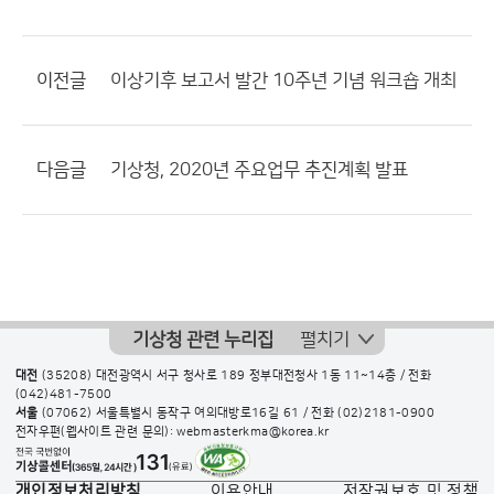
이전글
이상기후 보고서 발간 10주년 기념 워크숍 개최
다음글
기상청, 2020년 주요업무 추진계획 발표
기상청 관련 누리집
펼치기
대전
(35208) 대전광역시 서구 청사로 189 정부대전청사 1동 11~14층 / 전화
(042)481-7500
서울
(07062) 서울특별시 동작구 여의대방로16길 61 / 전화
(02)2181-0900
전자우편(웹사이트 관련 문의): webmasterkma@korea.kr
개인정보처리방침
이용안내
저작권보호 및 정책