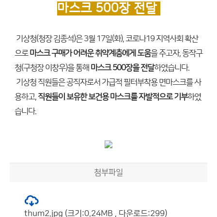
마스크 500장 전달
기상청(청장 김종석)은 3월 17일(화), 코로나19 지역사회 확산
으로
마스크 구매가 어려운 취약계층에게 도움
을 주고자, 동작구
청(구청장 이창우)을 통해
마스크 500장을 전달
하였습니다.
기상청 직원들은 공직자로서 가급적 필터부착용 면마스크를 사
용하고,
직원들이 보유한 보건용 마스크를 자발적으로 기부
하였
습니다.
첨부파일
thum2.jpg (크기:0.24MB , 다운로드:299)