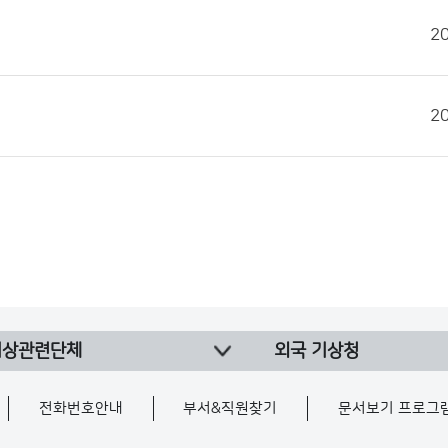
2
2
기상관련단체
외국 기상청
전화번호안내
부서&직원찾기
문서보기 프로그