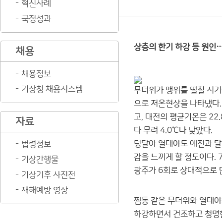
혁신사례
국정성과
상층의 한기 하강 등 원인
채용
채용정보
기상청 채용시스템
무더위가 맹위를 떨칠 시기에
으로 저온현상을 나타냈다. 7
고, 대전의 평균기온은 22.
자료
다 무려 4.0℃나 낮았다.
덩달아 열대야도 예전과 달리
법령정보
감을 느끼게 할 정도이다. 
기상간행물
광주가 6회로 상대적으로 
기상기후 사진전
재해예방 영상
찜통 같은 무더위와 열대야
하강하면서 건조하고 청명한