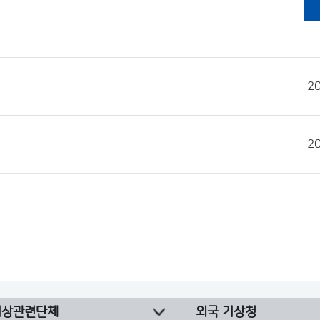
2
2
기상관련단체
외국 기상청