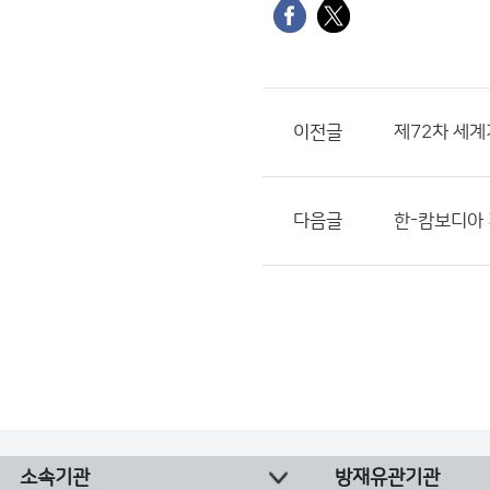
이전글
제72차 세
다음글
한-캄보디아
소속기관
방재유관기관