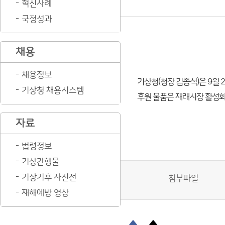
혁신사례
국정성과
채용
채용정보
기상청(청장 김종석)은 9월 
기상청 채용시스템
후원 물품은 재래시장 활성화
자료
법령정보
기상간행물
기상기후 사진전
첨부파일
재해예방 영상