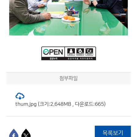
첨부파일
thum.jpg (크기:2.648MB , 다운로드:665)
목록보기