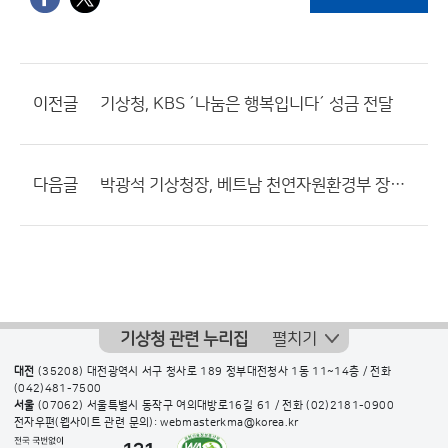
이전글
기상청, KBS ´나눔은 행복입니다´ 성금 전달
다음글
박광석 기상청장, 베트남 천연자원환경부 장관과 기상협력 방안 논의
기상청 관련 누리집
펼치기
대전
(35208) 대전광역시 서구 청사로 189 정부대전청사 1동 11~14층 / 전화
(042)481-7500
서울
(07062) 서울특별시 동작구 여의대방로16길 61 / 전화
(02)2181-0900
전자우편(웹사이트 관련 문의): webmasterkma@korea.kr