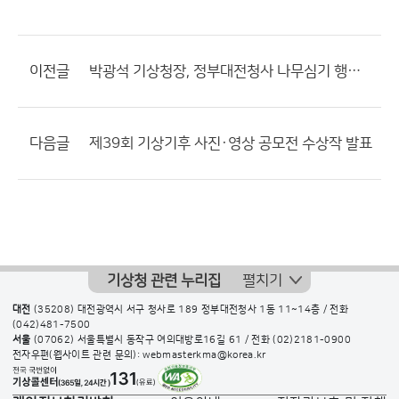
이전글
박광석 기상청장, 정부대전청사 나무심기 행사 참석
다음글
제39회 기상기후 사진·영상 공모전 수상작 발표
기상청 관련 누리집
펼치기
대전
(35208) 대전광역시 서구 청사로 189 정부대전청사 1동 11~14층 / 전화
(042)481-7500
서울
(07062) 서울특별시 동작구 여의대방로16길 61 / 전화
(02)2181-0900
전자우편(웹사이트 관련 문의): webmasterkma@korea.kr