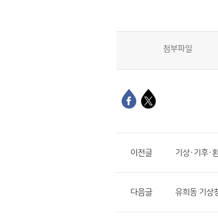
첨부파일
이전글
기상·기후·
다음글
유희동 기상청