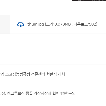
thum.jpg (크기:0.078MB , 다운로드:502)
환경 초고성능컴퓨팅 전문센터 현판식 개최
장, 엥크투브신 몽골 기상청장과 협력 방안 논의